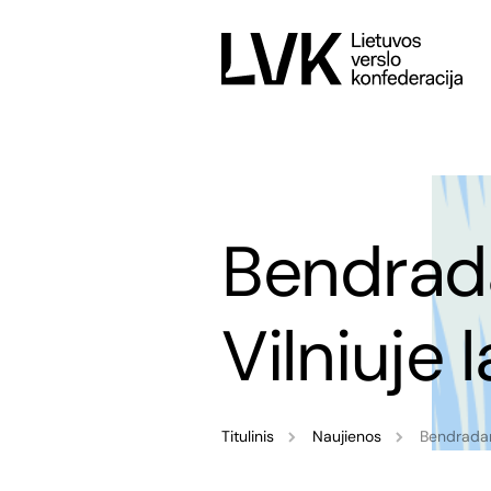
Bendrada
Vilniuje 
Titulinis
Naujienos
Bendradarb