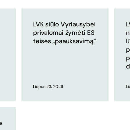
LVK siūlo Vyriausybei
L
privalomai žymėti ES
n
teisės „paauksavimą“
l
p
p
d
Liepos 23, 2026
L
s