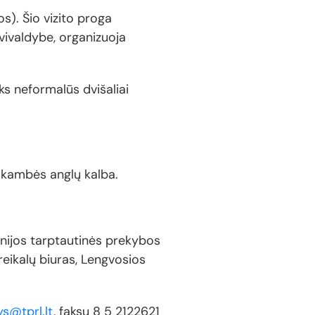
s). Šio vizito proga
vivaldybe, organizuoja
s neformalūs dvišaliai
 skambės anglų kalba.
Kinijos tarptautinės prekybos
reikalų biuras, Lengvosios
ys@tprl.lt
, faksu 8 5 2122621