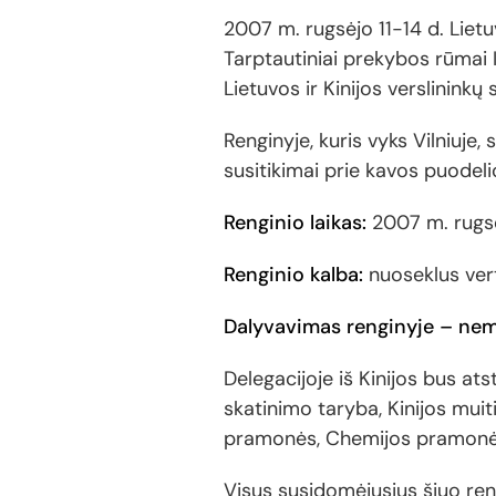
2007 m. rugsėjo 11-14 d. Lietu
Tarptautiniai prekybos rūmai 
Lietuvos ir Kinijos verslininkų 
Renginyje, kuris vyks Vilniuj
susitikimai prie kavos puodeli
Renginio laikas:
2007 m. rugsėj
Renginio kalba:
nuoseklus vert
Dalyvavimas renginyje – ne
Delegacijoje iš Kinijos bus at
skatinimo taryba, Kinijos mui
pramonės, Chemijos pramonės 
Visus susidomėjusius šiuo ren