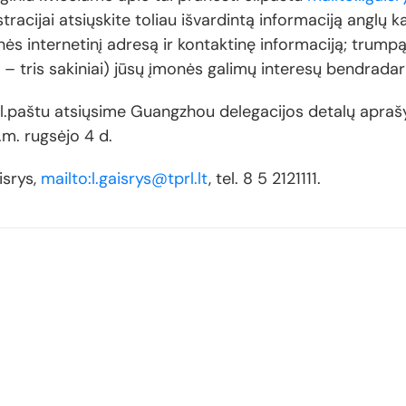
stracijai atsiųskite toliau išvardintą informaciją anglų 
ės internetinį adresą ir kontaktinę informaciją; trumpą
– tris sakiniai) jūsų įmonės galimų interesų bendrada
el.paštu atsiųsime Guangzhou delegacijos detalų apraš
.m. rugsėjo 4 d.
isrys,
mailto:l.gaisrys@tprl.lt
, tel. 8 5 2121111.