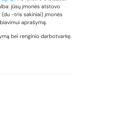
kalba: jūsų įmonės atstovo
 (du -tris sakiniai) įmonės
rbiavimui aprašymą.
ymą bei renginio darbotvarkę.