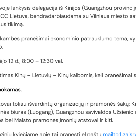
voje lankysis delegacija iš Kinijos (Guangzhou provincijo
ICC Lietuva, bendradarbiaudama su Vilniaus miesto sa
susitikimą.
e, skambės pranešimai ekonominio patrauklumo tema, vyk
o.
o 12 d., 8:00 – 12:30 val.
imas Kinų – Lietuvių – Kinų kalbomis, keli pranešimai
mokamas.
stovai toliau išvardintų organizacijų ir pramonės šakų: 
tinės biuras (Luogang), Guangzhou savivaldos Užsienio 
bei Maisto pramonės įmonių atstovai ir kiti.
giniu kviečiame apie tai pranešti el.paštu
mailto:l.gaisr