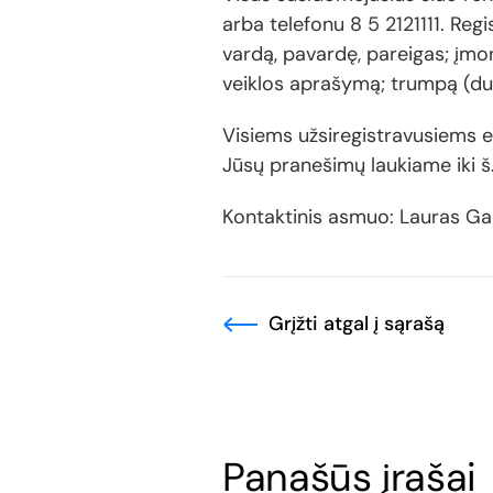
arba telefonu 8 5 2121111. Regi
vardą, pavardę, pareigas; įmon
veiklos aprašymą; trumpą (du 
Visiems užsiregistravusiems 
Jūsų pranešimų laukiame iki š
Kontaktinis asmuo: Lauras Ga
Grįžti atgal į sąrašą
Panašūs įrašai