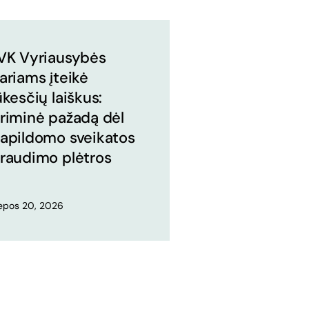
VK Vyriausybės
ariams įteikė
ūkesčių laiškus:
riminė pažadą dėl
apildomo sveikatos
raudimo plėtros
iepos 20, 2026