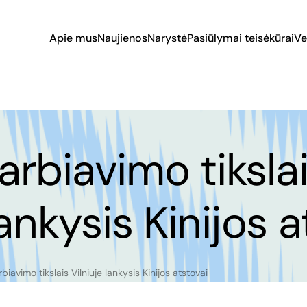
Apie mus
Naujienos
Narystė
Pasiūlymai teisėkūrai
Ve
rbiavimo tiksla
lankysis Kinijos a
iavimo tikslais Vilniuje lankysis Kinijos atstovai