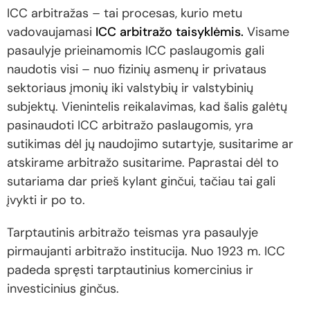
ICC arbitražas – tai procesas, kurio metu
vadovaujamasi
ICC arbitražo taisyklėmis.
Visame
pasaulyje prieinamomis ICC paslaugomis gali
naudotis visi – nuo fizinių asmenų ir privataus
sektoriaus įmonių iki valstybių ir valstybinių
subjektų. Vienintelis reikalavimas, kad šalis galėtų
pasinaudoti ICC arbitražo paslaugomis, yra
sutikimas dėl jų naudojimo sutartyje, susitarime ar
atskirame arbitražo susitarime. Paprastai dėl to
sutariama dar prieš kylant ginčui, tačiau tai gali
įvykti ir po to.
Tarptautinis arbitražo teismas yra pasaulyje
pirmaujanti arbitražo institucija. Nuo 1923 m. ICC
padeda spręsti tarptautinius komercinius ir
investicinius ginčus.