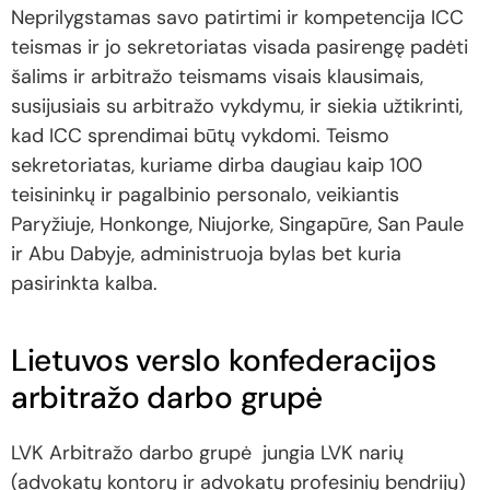
Neprilygstamas savo patirtimi ir kompetencija ICC
teismas ir jo sekretoriatas visada pasirengę padėti
šalims ir arbitražo teismams visais klausimais,
susijusiais su arbitražo vykdymu, ir siekia užtikrinti,
kad ICC sprendimai būtų vykdomi. Teismo
sekretoriatas, kuriame dirba daugiau kaip 100
teisininkų ir pagalbinio personalo, veikiantis
Paryžiuje, Honkonge, Niujorke, Singapūre, San Paule
ir Abu Dabyje, administruoja bylas bet kuria
pasirinkta kalba.
Lietuvos verslo konfederacijos
arbitražo darbo grupė
LVK Arbitražo darbo grupė jungia LVK narių
(advokatų kontorų ir advokatų profesinių bendrijų)