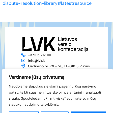
dispute-resolution-library#latestresource
+370 5 212 1111
info@lvk.lt
Gedimino pr. 2/1 – 28, LT-01103 Vilnius
Apie mus
Veikla
Vertiname jūsų privatumą
Naujienos
Renginiai
Naudojame slapukus siekdami pagerinti jūsų naršymo
Narystė
Kontaktai
patirtį, teikti suasmenintus skelbimus ar turinį ir analizuoti
Facebook
srautą. Spustelėdami „Priimti viską“ sutinkate su mūsų
LinkedIn
slapukų naudojimo taisyklėmis.
© 1994-2026 LVK