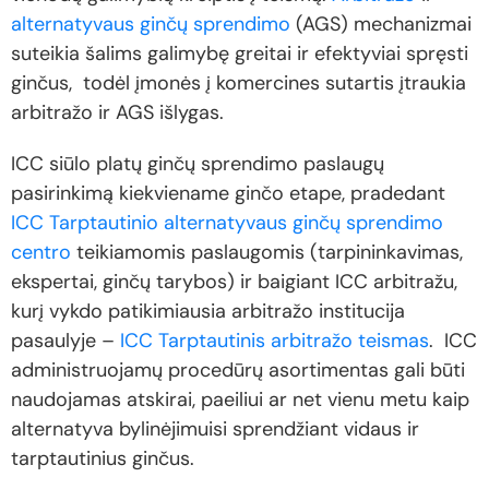
alternatyvaus ginčų sprendimo
(AGS) mechanizmai
suteikia šalims galimybę greitai ir efektyviai spręsti
ginčus, todėl įmonės į komercines sutartis įtraukia
arbitražo ir AGS išlygas.
ICC siūlo platų ginčų sprendimo paslaugų
pasirinkimą kiekviename ginčo etape, pradedant
ICC Tarptautinio alternatyvaus ginčų sprendimo
centro
teikiamomis paslaugomis (tarpininkavimas,
ekspertai, ginčų tarybos) ir baigiant ICC arbitražu,
kurį vykdo patikimiausia arbitražo institucija
pasaulyje –
ICC Tarptautinis arbitražo teismas
. ICC
administruojamų procedūrų asortimentas gali būti
naudojamas atskirai, paeiliui ar net vienu metu kaip
alternatyva bylinėjimuisi sprendžiant vidaus ir
tarptautinius ginčus.