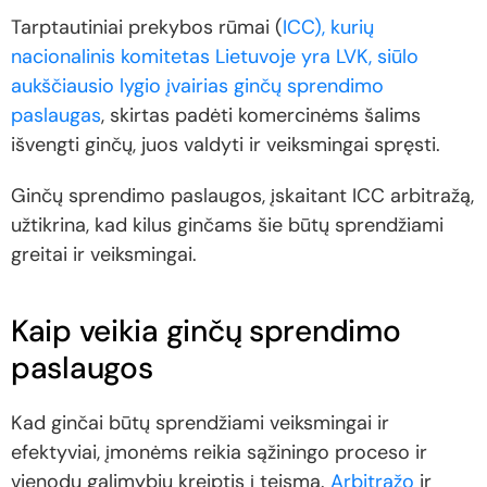
Tarptautiniai prekybos rūmai (
ICC), kurių
nacionalinis komitetas Lietuvoje yra LVK, siūlo
aukščiausio lygio įvairias ginčų sprendimo
paslaugas
, skirtas padėti komercinėms šalims
išvengti ginčų, juos valdyti ir veiksmingai spręsti.
Ginčų sprendimo paslaugos, įskaitant ICC arbitražą,
užtikrina, kad kilus ginčams šie būtų sprendžiami
greitai ir veiksmingai.
Kaip veikia ginčų sprendimo
paslaugos
Kad ginčai būtų sprendžiami veiksmingai ir
efektyviai, įmonėms reikia sąžiningo proceso ir
vienodų galimybių kreiptis į teismą.
Arbitražo
ir