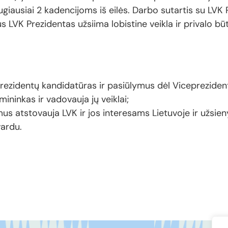
daugiausiai 2 kadencijoms iš eilės. Darbo sutartis su L
 LVK Prezidentas užsiima lobistine veikla ir privalo būti
ceprezidentų kandidatūras ir pasiūlymus dėl Vicepreziden
ininkas ir vadovauja jų veiklai;
mus atstovauja LVK ir jos interesams Lietuvoje ir užsien
vardu.