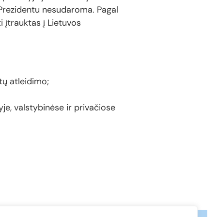
VK Prezidentu nesudaroma. Pagal
 įtrauktas į Lietuvos
tų atleidimo;
yje, valstybinėse ir privačiose