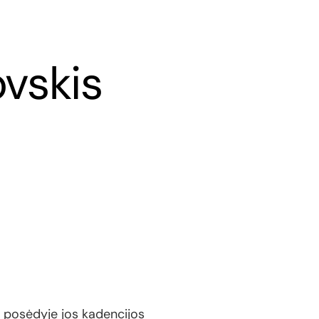
vskis
 posėdyje jos kadencijos