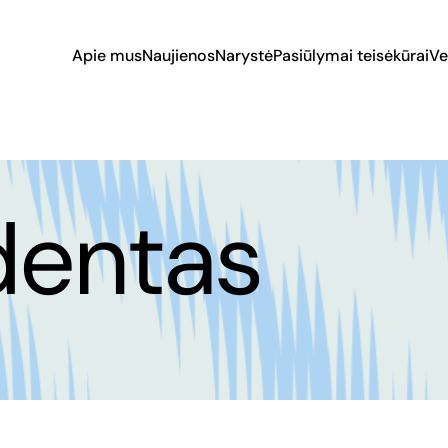
Apie mus
Naujienos
Narystė
Pasiūlymai teisėkūrai
Ve
dentas