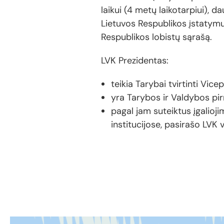
laikui (4 metų laikotarpiui), 
Lietuvos Respublikos įstatymus
Respublikos lobistų sąrašą.
LVK Prezidentas:
teikia Tarybai tvirtinti Vi
yra Tarybos ir Valdybos pirm
pagal jam suteiktus įgalioji
institucijose, pasirašo LVK 