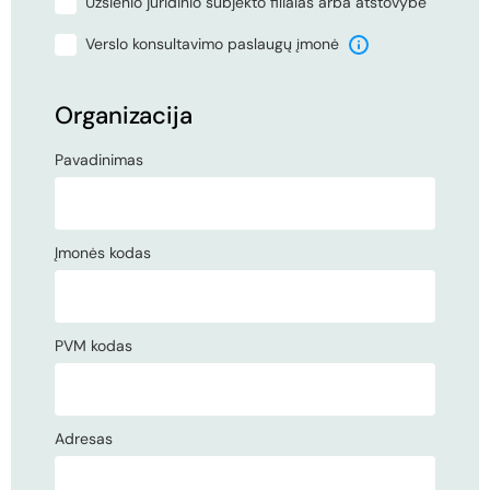
Užsienio juridinio subjekto filialas arba atstovybė
Verslo konsultavimo paslaugų įmonė
Organizacija
Pavadinimas
Įmonės kodas
PVM kodas
Adresas