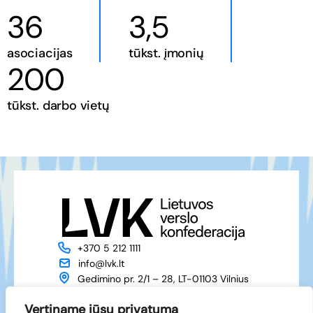
36
3,5
asociacijas
tūkst. įmonių
200
tūkst. darbo vietų
+370 5 212 1111
info@lvk.lt
Gedimino pr. 2/1 – 28, LT-01103 Vilnius
Apie mus
Veikla
Vertiname jūsų privatumą