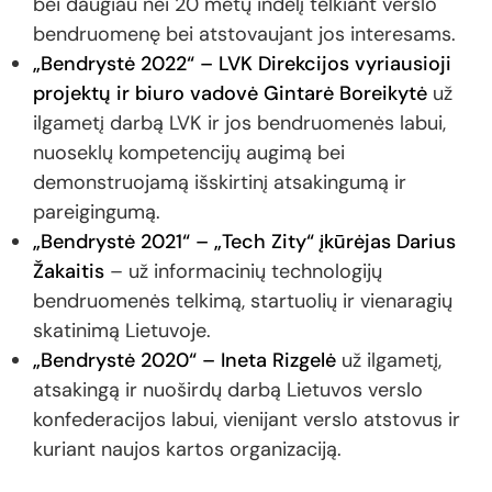
bei daugiau nei 20 metų indėlį telkiant verslo
bendruomenę bei atstovaujant jos interesams.
„Bendrystė 2022“ – LVK Direkcijos vyriausioji
projektų ir biuro vadovė Gintarė Boreikytė
už
ilgametį darbą LVK ir jos bendruomenės labui,
nuoseklų kompetencijų augimą bei
demonstruojamą išskirtinį atsakingumą ir
pareigingumą.
„Bendrystė 2021“ – „Tech Zity“ įkūrėjas Darius
Žakaitis
– už informacinių technologijų
bendruomenės telkimą, startuolių ir vienaragių
skatinimą Lietuvoje.
„Bendrystė 2020“ – Ineta Rizgelė
už ilgametį,
atsakingą ir nuoširdų darbą Lietuvos verslo
konfederacijos labui, vienijant verslo atstovus ir
kuriant naujos kartos organizaciją.