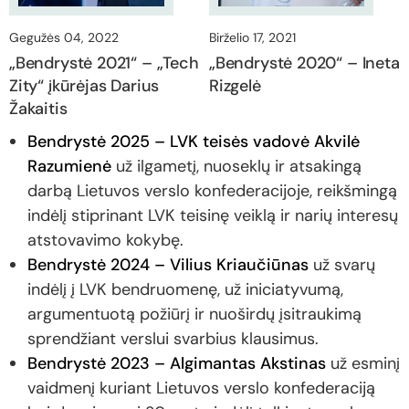
Gegužės 04, 2022
Birželio 17, 2021
„Bendrystė 2021“ – „Tech
„Bendrystė 2020“ – Ineta
Zity“ įkūrėjas Darius
Rizgelė
Žakaitis
Bendrystė 2025 – LVK teisės vadovė Akvilė
Razumienė
už ilgametį, nuoseklų ir atsakingą
darbą Lietuvos verslo konfederacijoje, reikšmingą
indėlį stiprinant LVK teisinę veiklą ir narių interesų
atstovavimo kokybę.
Bendrystė 2024 – Vilius Kriaučiūnas
už svarų
indėlį į LVK bendruomenę, už iniciatyvumą,
argumentuotą požiūrį ir nuoširdų įsitraukimą
sprendžiant verslui svarbius klausimus.
Bendrystė 2023 – Algimantas Akstinas
už esminį
vaidmenį kuriant Lietuvos verslo konfederaciją