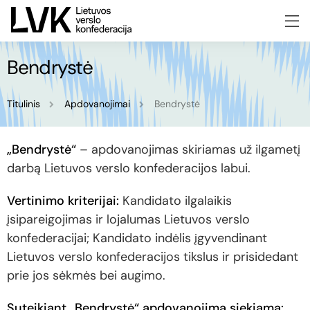
Bendrystė
Titulinis
Apdovanojimai
Bendrystė
„Bendrystė“
– apdovanojimas skiriamas už ilgametį
darbą Lietuvos verslo konfederacijos labui.
Vertinimo kriterijai:
Kandidato ilgalaikis
įsipareigojimas ir lojalumas Lietuvos verslo
konfederacijai; Kandidato indėlis įgyvendinant
Lietuvos verslo konfederacijos tikslus ir prisidedant
prie jos sėkmės bei augimo.
Suteikiant „Bendrystė“ apdovanojimą siekiama: