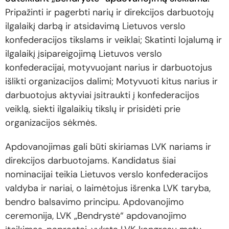
Pripažinti ir pagerbti narių ir direkcijos darbuotojų
ilgalaikį darbą ir atsidavimą Lietuvos verslo
konfederacijos tikslams ir veiklai; Skatinti lojalumą ir
ilgalaikį įsipareigojimą Lietuvos verslo
konfederacijai, motyvuojant narius ir darbuotojus
išlikti organizacijos dalimi; Motyvuoti kitus narius ir
darbuotojus aktyviai įsitraukti į konfederacijos
veiklą, siekti ilgalaikių tikslų ir prisidėti prie
organizacijos sėkmės.
Apdovanojimas gali būti skiriamas LVK nariams ir
direkcijos darbuotojams. Kandidatus šiai
nominacijai teikia Lietuvos verslo konfederacijos
valdyba ir nariai, o laimėtojus išrenka LVK taryba,
bendro balsavimo principu. Apdovanojimo
ceremonija, LVK „Bendrystė“ apdovanojimo