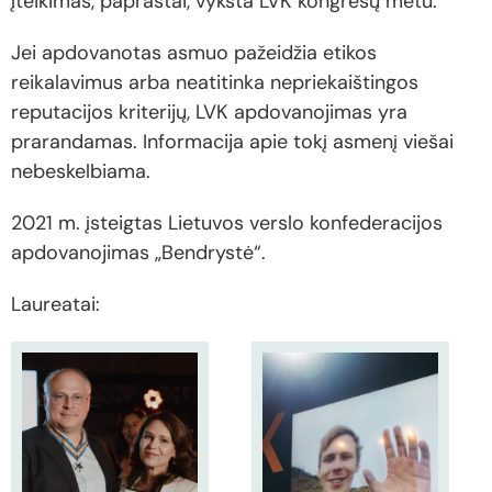
įteikimas, paprastai, vyksta LVK kongresų metu.
Jei apdovanotas asmuo pažeidžia etikos
reikalavimus arba neatitinka nepriekaištingos
reputacijos kriterijų, LVK apdovanojimas yra
prarandamas. Informacija apie tokį asmenį viešai
nebeskelbiama.
2021 m. įsteigtas Lietuvos verslo konfederacijos
apdovanojimas „Bendrystė“.
Laureatai: