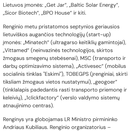
Lietuvos įmonės: „Get Jar“, „Baltic Solar Energy“,
„Sicor Biotech“, „BPO House“ ir kiti.
Renginio metu pristatomos septynios geriausios
lietuviškos augančios technologijų (start-up)
įmonės: „Minatech“ (ultragarso keitiklių gamintojai),
„Vittamed“ (neinvazinės technologijos, skirtos
žmogaus smegenų stebėsenai), MSC (transporto ir
darbų optimizavimo sistema), „Activesec“ (mobilus
socialinis tinklas "Eskimi"), TOBEGPS (įrenginiai, skirti
tiksliam žmogaus vietos nustatymui), „geogoer“
(tinklalapis padedantis rasti transporto priemonę ir
keleivių), „1clickfactory“ (verslo valdymo sistemų
atnaujinimo centras).
Renginys yra globojamas LR Ministro pirmininko
Andriaus Kubiliaus. Renginio organizatorius –