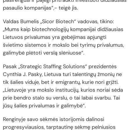
pasirengusi ir pajėgi pritraukti investuoti didžiausias
pasaulio kompanijas“,- teigė jis.
Valdas Bumelis „Sicor Biotech“ vadovas, tikino:
„Mums kaip biotechnologijų kompanijai didžiausias
Lietuvos privalumas yra gebėjimas apjungti
švietimo sistemos ir mokslo bei tyrimų privalumus,
galimybė plėtoti verslą slėniuose“.
Pasak „Strategic Staffing Solutions“ prezidentės
Cynthia J. Pasky, Lietuva turi talentingų žmonių ne
tik šalies viduje, bet ir emigrantų, kurie nori grįžti.
„Lietuvoje yra mokslo institucijų, kurios noriai sėda
prie bendro stalo su verslu, o tai labai svarbu. Tai
jūsų šalies privalumas ir galimybė“.
Renginyje savo sėkmės istorijomis dalinosi
progresyviausios, tarptautinę sėkmę pelniusios