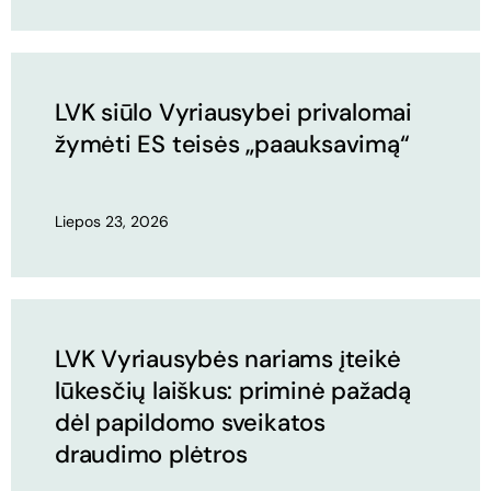
LVK siūlo Vyriausybei privalomai
žymėti ES teisės „paauksavimą“
Liepos 23, 2026
LVK Vyriausybės nariams įteikė
lūkesčių laiškus: priminė pažadą
dėl papildomo sveikatos
draudimo plėtros