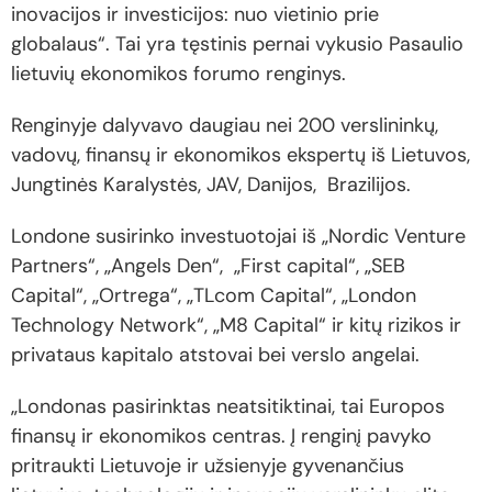
inovacijos ir investicijos: nuo vietinio prie
globalaus“. Tai yra tęstinis pernai vykusio Pasaulio
lietuvių ekonomikos forumo renginys.
Renginyje dalyvavo daugiau nei 200 verslininkų,
vadovų, finansų ir ekonomikos ekspertų iš Lietuvos,
Jungtinės Karalystės, JAV, Danijos, Brazilijos.
Londone susirinko investuotojai iš „Nordic Venture
Partners“, „Angels Den“, „First capital“, „SEB
Capital“, „Ortrega“, „TLcom Capital“, „London
Technology Network“, „M8 Capital“ ir kitų rizikos ir
privataus kapitalo atstovai bei verslo angelai.
„Londonas pasirinktas neatsitiktinai, tai Europos
finansų ir ekonomikos centras. Į renginį pavyko
pritraukti Lietuvoje ir užsienyje gyvenančius