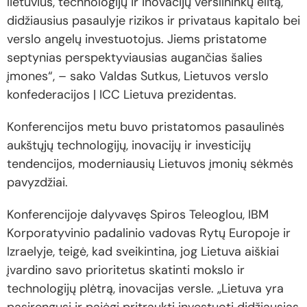
lietuvius, technologijų ir inovacijų verslininkų elitą,
didžiausius pasaulyje rizikos ir privataus kapitalo bei
verslo angelų investuotojus. Jiems pristatome
septynias perspektyviausias augančias šalies
įmones“, – sako Valdas Sutkus, Lietuvos verslo
konfederacijos | ICC Lietuva prezidentas.
Konferencijos metu buvo pristatomos pasaulinės
aukštųjų technologijų, inovacijų ir investicijų
tendencijos, moderniausių Lietuvos įmonių sėkmės
pavyzdžiai.
Konferencijoje dalyvavęs Spiros Teleoglou, IBM
Korporatyvinio padalinio vadovas Rytų Europoje ir
Izraelyje, teigė, kad sveikintina, jog Lietuva aiškiai
įvardino savo prioritetus skatinti mokslo ir
technologijų plėtrą, inovacijas versle. „Lietuva yra