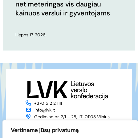
net meteringas vis daugiau
kainuos verslui ir gyventojams
Liepos 17, 2026
+370 5 212 1111
info@lvk.lt
Gedimino pr. 2/1 – 28, LT-01103 Vilnius
Apie mus
Veikla
Vertiname jūsų privatumą
Naujienos
Renginiai