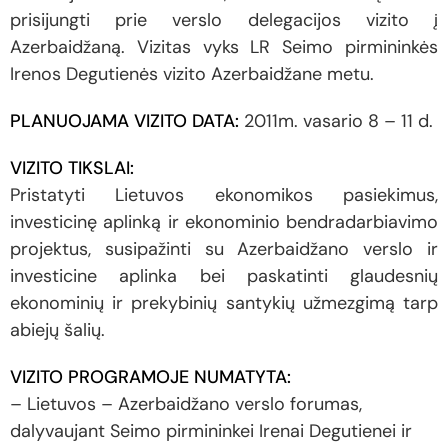
prisijungti prie verslo delegacijos vizito į
Azerbaidžaną. Vizitas vyks LR Seimo pirmininkės
Irenos Degutienės vizito Azerbaidžane metu.
PLANUOJAMA VIZITO DATA:
2011m. vasario 8 – 11 d.
VIZITO TIKSLAI:
Pristatyti Lietuvos ekonomikos pasiekimus,
investicinę aplinką ir ekonominio bendradarbiavimo
projektus, susipažinti su Azerbaidžano verslo ir
investicine aplinka bei paskatinti glaudesnių
ekonominių ir prekybinių santykių užmezgimą tarp
abiejų šalių.
VIZITO PROGRAMOJE NUMATYTA:
– Lietuvos – Azerbaidžano verslo forumas,
dalyvaujant Seimo pirmininkei Irenai Degutienei ir