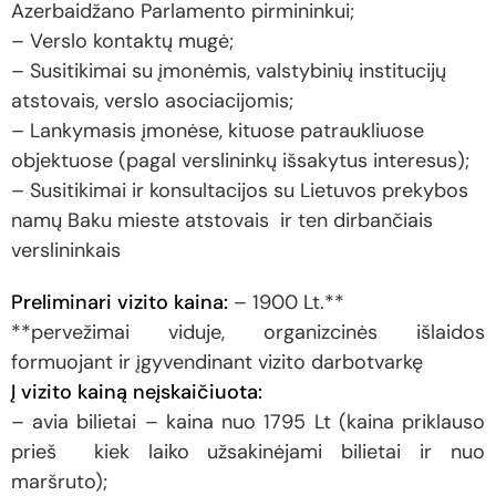
Azerbaidžano Parlamento pirmininkui;
– Verslo kontaktų mugė;
– Susitikimai su įmonėmis, valstybinių institucijų
atstovais, verslo asociacijomis;
– Lankymasis įmonėse, kituose patraukliuose
objektuose (pagal verslininkų išsakytus interesus);
– Susitikimai ir konsultacijos su Lietuvos prekybos
namų Baku mieste atstovais ir ten dirbančiais
verslininkais
Preliminari vizito kaina:
– 1900 Lt.**
**pervežimai viduje, organizcinės išlaidos
formuojant ir įgyvendinant vizito darbotvarkę
Į vizito kainą neįskaičiuota:
– avia bilietai – kaina nuo 1795 Lt (kaina priklauso
prieš kiek laiko užsakinėjami bilietai ir nuo
maršruto);