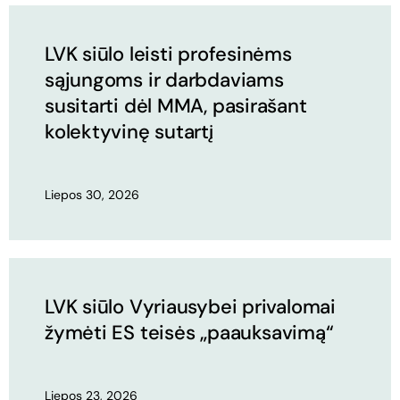
LVK siūlo leisti profesinėms
sąjungoms ir darbdaviams
susitarti dėl MMA, pasirašant
kolektyvinę sutartį
Liepos 30, 2026
LVK siūlo Vyriausybei privalomai
žymėti ES teisės „paauksavimą“
Liepos 23, 2026