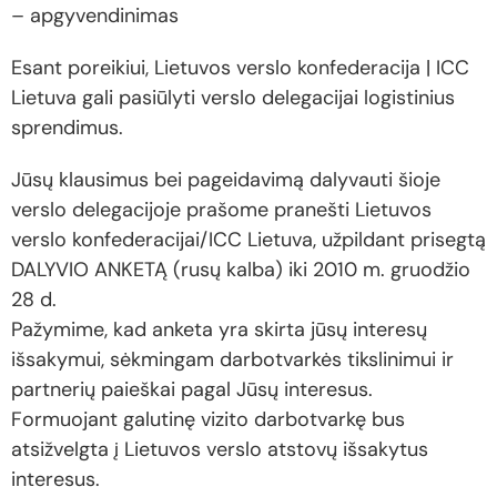
– apgyvendinimas
Esant poreikiui, Lietuvos verslo konfederacija | ICC
Lietuva gali pasiūlyti verslo delegacijai logistinius
sprendimus.
Jūsų klausimus bei pageidavimą dalyvauti šioje
verslo delegacijoje prašome pranešti Lietuvos
verslo konfederacijai/ICC Lietuva, užpildant prisegtą
DALYVIO ANKETĄ (rusų kalba) iki 2010 m. gruodžio
28 d.
Pažymime, kad anketa yra skirta jūsų interesų
išsakymui, sėkmingam darbotvarkės tikslinimui ir
partnerių paieškai pagal Jūsų interesus.
Formuojant galutinę vizito darbotvarkę bus
atsižvelgta į Lietuvos verslo atstovų išsakytus
interesus.