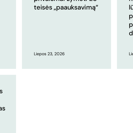
teisės „paauksavimą“
l
p
p
d
Liepos 23, 2026
L
s
as