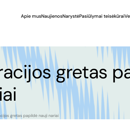
Apie mus
Naujienos
Narystė
Pasiūlymai teisėkūrai
Ve
acijos gretas p
iai
ijos gretas papildė nauji nariai