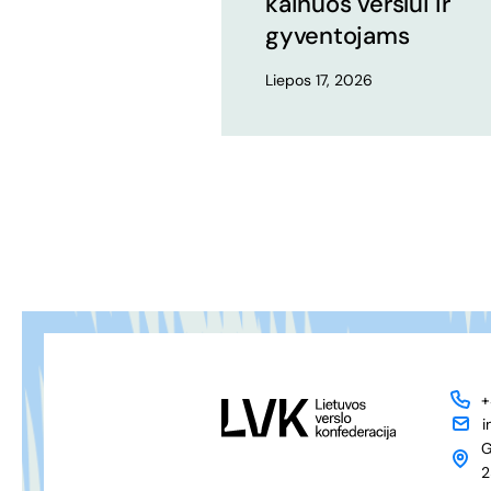
kainuos verslui ir
gyventojams
Liepos 17, 2026
+
i
G
2