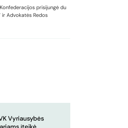
Konfederacijos prisijungė du
s“ ir Advokatės Redos
VK Vyriausybės
ariams įteikė