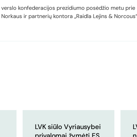
s verslo konfederacijos prezidiumo posėdžio metu prie 
o Norkaus ir partnerių kontora „Raidla Lejins & Norcou
LVK siūlo Vyriausybei
L
privalomai žymėti ES
n