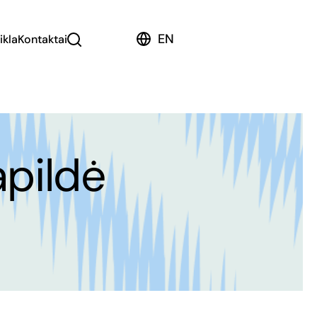
EN
ikla
Kontaktai
apildė