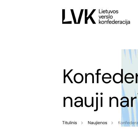
Konfeder
nauji nar
Titulinis
Naujienos
Konfederac