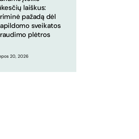
ūkesčių laiškus:
riminė pažadą dėl
apildomo sveikatos
raudimo plėtros
iepos 20, 2026