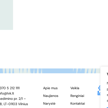
370 5 212 1111
Apie mus
Veikla
F
nfo@lvk.lt
Li
Naujienos
Renginiai
edimino pr. 2/1 –
Narystė
Kontaktai
8, LT-01103 Vilnius