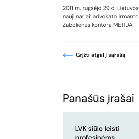
2011 m. rugsėjo 29 d. Lietuvo
nauji nariai: advokato Irmant
Žabolienės kontora METIDA.
Grįžti atgal į sąrašą
Panašūs įrašai
LVK siūlo leisti
profesinėms