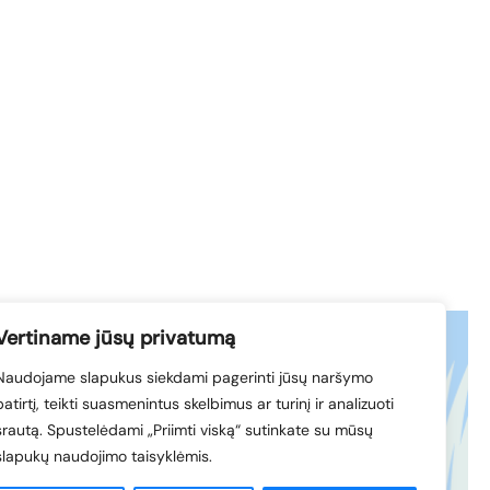
Vertiname jūsų privatumą
Naudojame slapukus siekdami pagerinti jūsų naršymo
acebook
© 1994-2026 LVK
patirtį, teikti suasmenintus skelbimus ar turinį ir analizuoti
nkedIn
srautą. Spustelėdami „Priimti viską“ sutinkate su mūsų
slapukų naudojimo taisyklėmis.
Sukūrė