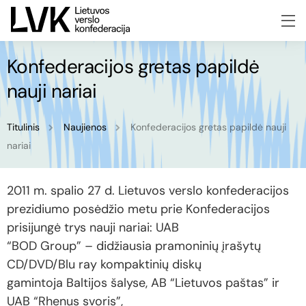
Konfederacijos gretas papildė
nauji nariai
Titulinis
Naujienos
Konfederacijos gretas papildė nauji
nariai
2011 m. spalio 27 d. Lietuvos verslo konfederacijos
prezidiumo posėdžio metu prie Konfederacijos
prisijungė trys nauji nariai: UAB
“BOD Group” – didžiausia pramoninių įrašytų
CD/DVD/Blu ray kompaktinių diskų
gamintoja Baltijos šalyse, AB “Lietuvos paštas” ir
UAB “Rhenus svoris”,