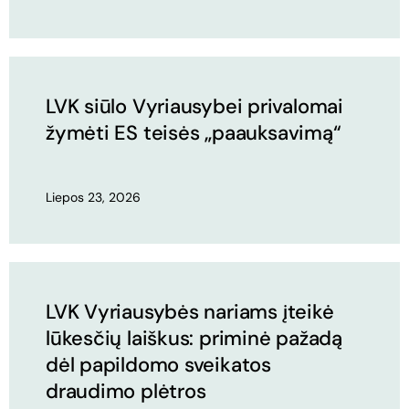
LVK siūlo Vyriausybei privalomai
žymėti ES teisės „paauksavimą“
Liepos 23, 2026
LVK Vyriausybės nariams įteikė
lūkesčių laiškus: priminė pažadą
dėl papildomo sveikatos
draudimo plėtros