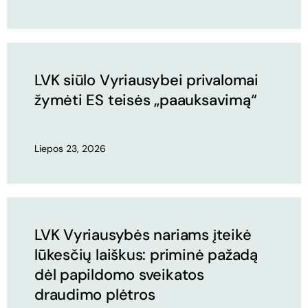
LVK siūlo Vyriausybei privalomai
žymėti ES teisės „paauksavimą“
Liepos 23, 2026
LVK Vyriausybės nariams įteikė
lūkesčių laiškus: priminė pažadą
dėl papildomo sveikatos
draudimo plėtros