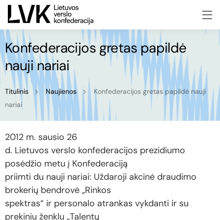
Konfederacijos gretas papildė
nauji nariai
Titulinis
Naujienos
Konfederacijos gretas papildė nauji
nariai
2012 m. sausio 26
d. Lietuvos verslo konfederacijos prezidiumo
posėdžio metu į Konfederaciją
priimti du nauji nariai: Uždaroji akcinė draudimo
brokerių bendrovė „Rinkos
spektras“ ir personalo atrankas vykdanti ir su
prekiniu ženklu „Talentų