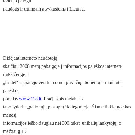
todėl ja patogu
naudotis ir trumpam atvykusiems į Lietuvą.
Didėjant interneto naudotojų
skaičiui, 2008 metų pabaigoje į informacijos paieškos internete
rinką žengė ir
„Lintel“ – pradėjo veikti įmonių, privačių abonentų ir maršrutų
paieškos
portalas
www.118.lt
. Praėjusiais metais jis
tapo lyderiu „geltonųjų puslapių“ kategorijoje. Šiame tinklapyje kas
mėnesį
informacijos ieško daugiau nei 300 tūkst. unikalių lankytojų, o
maždaug 15