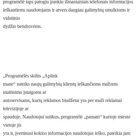
programėlė taps patogiu įrankiu išmaniaisiais telefonais informacijos
ieškantiems naudotojams ir atvers daugiau galimybių smulkioms ir
vidutinio
dydžio bendrovėms.
„Programėlės skiltis „Aplink
mane“ suteiks naujų galimybių klientų ieškančioms mažoms
maitinimo įstaigoms ar
autoservisams, kurių reklamos biudžetai yra per maži reklamai
televizijoje ar
spaudoje. Naudotojui sutikus, programėlė „pamato“ kurioje miesto
vietoje jis
yra ir, įvertinusi kokios informacijos naudotojas ieško, pateikia jam