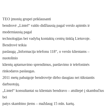
TEO įmonių grupei priklausanti
bendrovė „Lintel“ valdo didžiausią pagal verslo apimtis ir
moderniausią pagal
technologijas bei vadybą kontaktų centrų tinklą Lietuvoje.
Bendrovė teikia
paslaugą „Informacija telefonu 118“, o verslo klientams –
nuotolinio
klientų aptarnavimo sprendimus, pardavimo ir telefoninės
rinkodaros paslaugas.
2011 metų pabaigoje bendrovėje dirbo daugiau nei tūkstantis
darbuotojų.
„Lintel“ konsultantai su klientais bendravo – atsiliepė į skambučius
bei
patys skambino jiems – maždaug 15 mln. kartų.