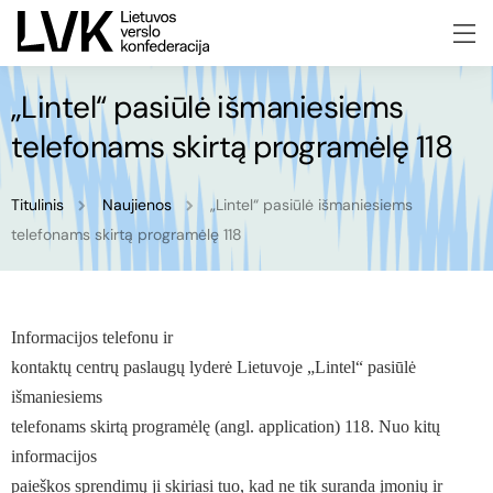
„Lintel“ pasiūlė išmaniesiems
telefonams skirtą programėlę 118
Titulinis
Naujienos
„Lintel“ pasiūlė išmaniesiems
telefonams skirtą programėlę 118
Informacijos telefonu ir
kontaktų centrų paslaugų lyderė Lietuvoje „Lintel“ pasiūlė
išmaniesiems
telefonams skirtą programėlę (angl. application) 118. Nuo kitų
informacijos
paieškos sprendimų ji skiriasi tuo, kad ne tik suranda įmonių ir