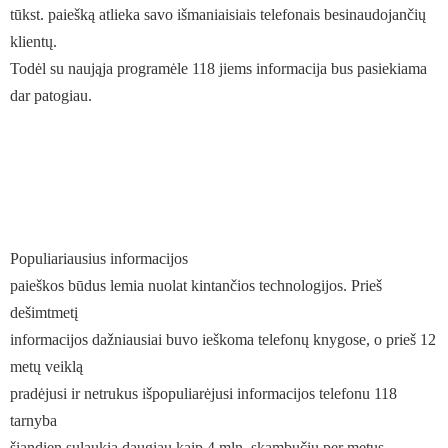
tūkst. paiešką atlieka savo išmaniaisiais telefonais besinaudojančių
klientų.
Todėl su naująja programėle 118 jiems informacija bus pasiekiama
dar patogiau.
Populiariausius informacijos
paieškos būdus lemia nuolat kintančios technologijos. Prieš
dešimtmetį
informacijos dažniausiai buvo ieškoma telefonų knygose, o prieš 12
metų veiklą
pradėjusi ir netrukus išpopuliarėjusi informacijos telefonu 118
tarnyba
šiandien sulaukia daugiau kaip 4 mln. skambučių per metus.