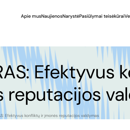
Apie mus
Naujienos
Narystė
Pasiūlymai teisėkūrai
Ve
S: Efektyvus ko
s reputacijos v
: Efektyvus konfliktų ir įmonės reputacijos valdymas