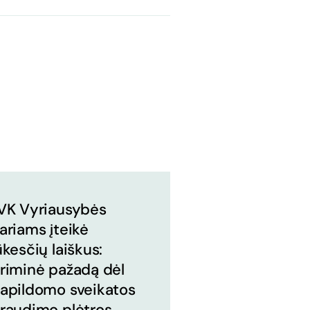
VK Vyriausybės
ariams įteikė
ūkesčių laiškus:
riminė pažadą dėl
apildomo sveikatos
raudimo plėtros