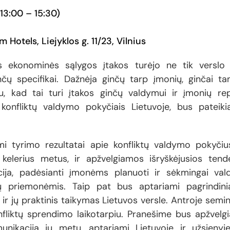
13:00 – 15:30)
 Hotels, Liejyklos g. 11/23, Vilnius
ios ekonominės sąlygos įtakos turėjo ne tik verslo
inčų specifikai. Dažnėja ginčų tarp įmonių, ginčai ta
, kad tai turi įtakos ginčų valdymui ir įmonių re
s konfliktų valdymo pokyčiais Lietuvoje, bus pateik
i tyrimo rezultatai apie konfliktų valdymo pokyčiu
 kelerius metus, ir apžvelgiamos išryškėjusios tend
cija, padėsianti įmonėms planuoti ir sėkmingai vald
ių priemonėmis. Taip pat bus aptariami pagrindinia
ir jų praktinis taikymas Lietuvos versle. Antroje semi
fliktų sprendimo laikotarpiu. Pranešime bus apžvelg
unikacija jų metu, aptariami Lietuvoje ir užsienyje