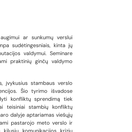
 augimui ar sunkumų verslui
mpa sudėtingesniais, kinta jų
putacijos valdymui. Seminare
iami praktinių ginčų valdymo
s, įvykusius stambaus verslo
encijos. Šio tyrimo išvadose
yti konfliktų sprendimą tiek
i teisiniai stambių konfliktų
naro dalyje aptariamas viešųjų
iami pastarojo meto verslo ir
 kilusių komunikacijos krizių