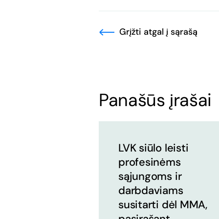
Grįžti atgal į sąrašą
Panašūs įrašai
LVK siūlo leisti
profesinėms
sąjungoms ir
darbdaviams
susitarti dėl MMA,
pasirašant