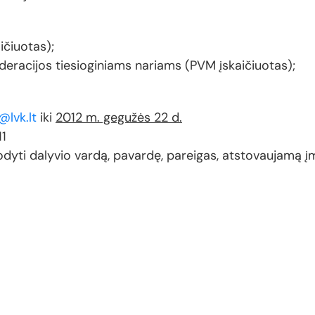
ičiuotas);
ederacijos tiesioginiams nariams (PVM įskaičiuotas);
@lvk.lt
iki
2012 m. gegužės 22 d.
11
dyti dalyvio vardą, pavardę, pareigas, atstovaujamą į