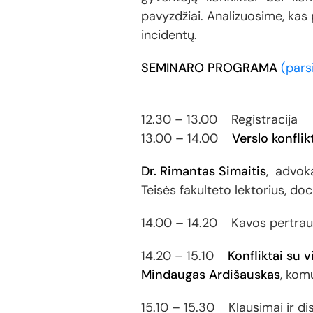
pavyzdžiai. Analizuosime, kas 
incidentų.
SEMINARO PROGRAMA
(pars
12.30 – 13.00 Registracija
13.00 – 14.00
Verslo konflik
Dr. Rimantas Simaitis
, advoka
Teisės fakulteto lektorius, do
14.00 – 14.20 Kavos pertra
14.20 – 15.10
Konfliktai su 
Mindaugas Ardišauskas
, kom
15.10 – 15.30 Klausimai ir dis