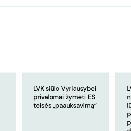
LVK siūlo Vyriausybei
L
privalomai žymėti ES
n
teisės „paauksavimą“
l
p
p
d