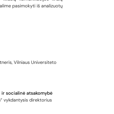
galime pasimokyti iš analizuotų
neris, Vilniaus Universiteto
 ir socialinė atsakomybė
“ vykdantysis direktorius