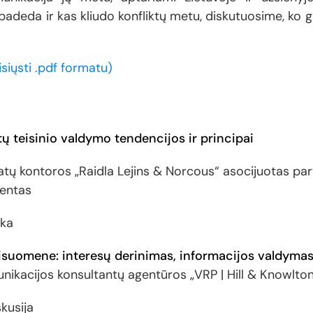
padeda ir kas kliudo konfliktų metu, diskutuosime, ko 
isiųsti .pdf formatu)
tų teisinio valdymo tendencijos ir principai
tų kontoros „Raidla Lejins & Norcous“ asocijuotas part
centas
uka
visuomene: interesų derinimas, informacijos valdymas
unikacijos konsultantų agentūros „VRP | Hill & Knowlton
kusija