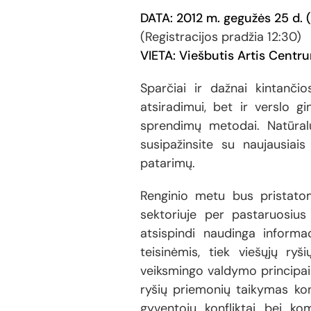
DATA: 2012 m. gegužės 25 d. (
(Registracijos pradžia 12:30)
VIETA:
Viešbutis Artis Centrum
Sparčiai ir dažnai kintanč
atsiradimui, bet ir verslo g
sprendimų metodai. Natūralu
susipažinsite su naujausiai
patarimų.
Renginio metu bus pristatom
sektoriuje per pastaruosius
atsispindi naudinga informa
teisinėmis, tiek viešųjų ryš
veiksmingo valdymo principai 
ryšių priemonių taikymas kon
gyventojų konfliktai bei kom