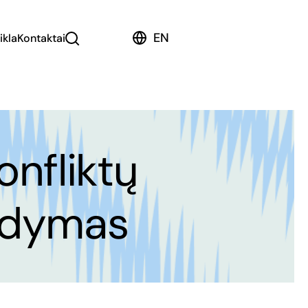
EN
ikla
Kontaktai
nfliktų
aldymas