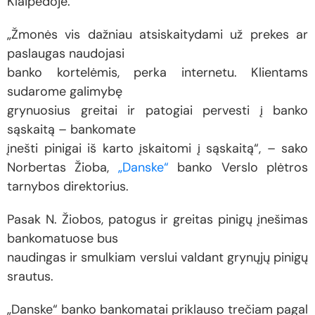
Klaipėdoje.
„Žmonės vis dažniau atsiskaitydami už prekes ar
paslaugas naudojasi
banko kortelėmis, perka internetu. Klientams
sudarome galimybę
grynuosius greitai ir patogiai pervesti į banko
sąskaitą – bankomate
įnešti pinigai iš karto įskaitomi į sąskaitą“, – sako
Norbertas Žioba,
„Danske“
banko Verslo plėtros
tarnybos direktorius.
Pasak N. Žiobos, patogus ir greitas pinigų įnešimas
bankomatuose bus
naudingas ir smulkiam verslui valdant grynųjų pinigų
srautus.
„Danske“ banko bankomatai priklauso trečiam pagal