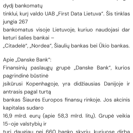
dydį bankomatų
tinklui, kurį valdo UAB „First Data Lietuva“. Šis tinklas
jungia 267
bankomatus visoje Lietuvoje, kuriuo naudojasi dar
keturi šalies bankai –
„Citadelė“, „Nordea“, Šiaulių bankas bei Ūkio bankas.
Apie „Danske Bank“:
Finansinių paslaugų grupė „Danske Bank“, kurios
pagrindinė būstinė
įsikūrusi Kopenhagoje, yra didžiausias Danijoje ir
antrasis pagal turtą
bankas Šiaurės Europos finansų rinkoje. Jos akcinis
kapitalas sudaro
16,9 mlrd. eurų (apie 58,3 mlrd. litų). Grupė veikia
15-oje valstybių ir
turi daugiau nei 660 banko skyrių, kuriuose dirba