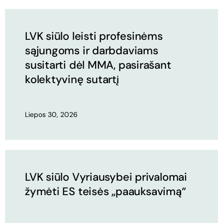
LVK siūlo leisti profesinėms
sąjungoms ir darbdaviams
susitarti dėl MMA, pasirašant
kolektyvinę sutartį
Liepos 30, 2026
LVK siūlo Vyriausybei privalomai
žymėti ES teisės „paauksavimą“