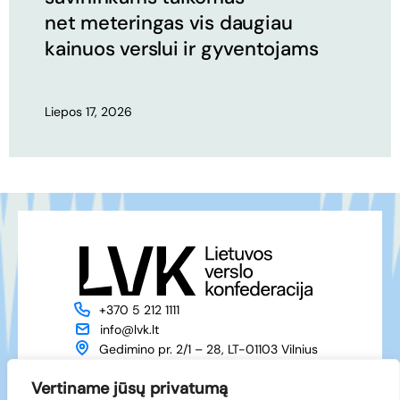
net meteringas vis daugiau
kainuos verslui ir gyventojams
Liepos 17, 2026
+370 5 212 1111
info@lvk.lt
Gedimino pr. 2/1 – 28, LT-01103 Vilnius
Apie mus
Veikla
Vertiname jūsų privatumą
Naujienos
Renginiai