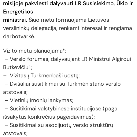
misijoje pakviesti dalyvauti LR Susisiekimo, Ūkio ir
Energetikos
ministrai.
Šiuo metu formuojama Lietuvos
verslininkų delegacija, renkami interesai ir rengiama
darbotvarkė.
Vizito metu planuojama*:
– Verslo forumas, dalyvaujant LR Ministrui Algirdui
Butkevičiui ;
– Vizitas į Turkmėnbaši uostą;
– Dvišaliai susitikimai su Turkmėnistano verslo
atstovais;
– Vietinių įmonių lankymas;
– Susitikimai valstybinėse institucijose (pagal
išsakytus konkrečius pageidavimus);
– Susitikimai su asocijuotų verslo struktūrų
atstovais;