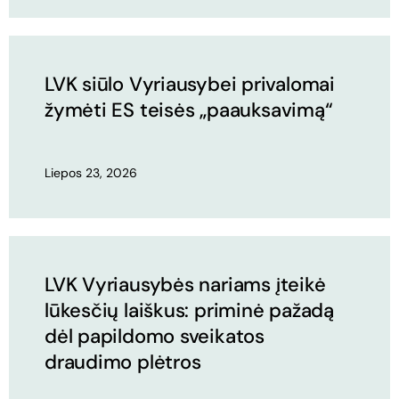
LVK siūlo Vyriausybei privalomai
žymėti ES teisės „paauksavimą“
Liepos 23, 2026
LVK Vyriausybės nariams įteikė
lūkesčių laiškus: priminė pažadą
dėl papildomo sveikatos
draudimo plėtros