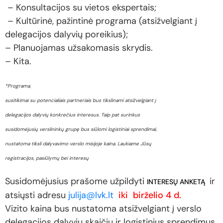
– Konsultacijos su vietos ekspertais;
– Kultūrinė, pažintinė programa (atsižvelgiant į
delegacijos dalyvių poreikius);
– Planuojamas užsakomasis skrydis.
– Kita.
*Programa,
susitikimai su potencialiais partneriais bus tikslinami atsižvelgiant į
delegacijos dalyvių konkrečius interesus. Taip pat surinkus
susidomėjusių verslininkų grupę bus siūlomi logistiniai sprendimai,
nustatoma tiksli dalyvavimo verslo misijoje kaina. Laukiame Jūsų
registracijos, pasiūlymų bei interesų
Susidomėjusius prašome užpildyti
ir
INTERESŲ ANKETĄ
atsiųsti adresu
julija@lvk.lt
iki birželio 4 d.
Vizito kaina bus nustatoma atsižvelgiant į verslo
delegacijos dalyvių skaičių ir logistinius sprendimus.