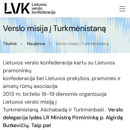
Verslo misija į Turkmėnistaną
Titulinis
Naujienos
Verslo misija į Turkmėnistaną
Lietuvos verslo konfederacija kartu su Lietuvos
pramoninkų
konfederacija bei Lietuvos prekybos, pramonės ir
amatų rūmų asociacija
2013 m. birželio 16-19 dienomis organizuoja
Lietuvos verslo misiją į
Turkmėnistaną, Ašchabadą ir Turkmėnbaši .
Ve
r
slo
delegacija lydės LR Ministrą Pirmininką p. Algirdą
Butkevičių. Taip pat