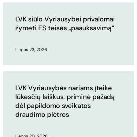
LVK siūlo Vyriausybei privalomai
žymėti ES teisės „paauksavimą“
Liepos 23, 2026
LVK Vyriausybės nariams įteikė
lūkesčių laiškus: priminė pažadą
dėl papildomo sveikatos
draudimo plėtros
Liepos 20, 2026