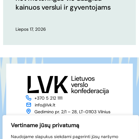
kainuos verslui ir gyventojams
Liepos 17, 2026
+370 5 212 1111
info@lvk.lt
Gedimino pr. 2/1 – 28, LT-01103 Vilnius
Apie mus
Veikla
Vertiname jūsų privatumą
Naujienos
Renginiai
Naudojame slapukus siekdami pagerinti jūsų naršymo
Narystė
Kontaktai