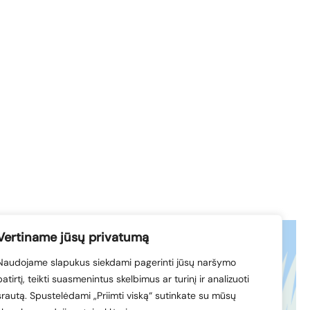
Vertiname jūsų privatumą
Naudojame slapukus siekdami pagerinti jūsų naršymo
acebook
© 1994-2026 LVK
patirtį, teikti suasmenintus skelbimus ar turinį ir analizuoti
nkedIn
srautą. Spustelėdami „Priimti viską“ sutinkate su mūsų