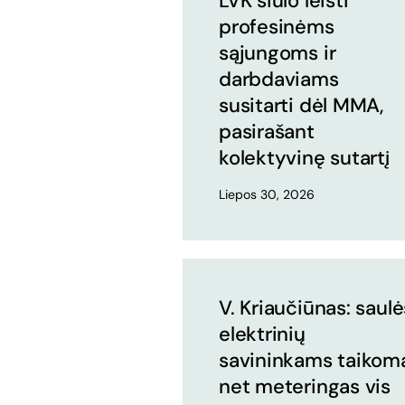
LVK siūlo leisti
profesinėms
sąjungoms ir
darbdaviams
susitarti dėl MMA,
pasirašant
kolektyvinę sutartį
Liepos 30, 2026
V. Kriaučiūnas: saulė
elektrinių
savininkams taikom
net meteringas vis