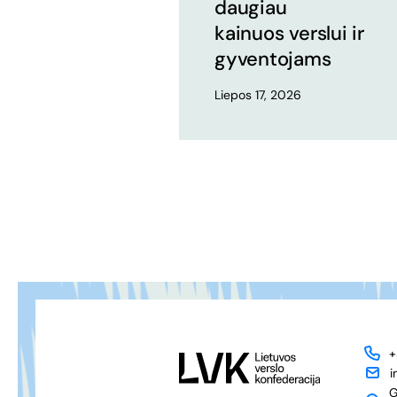
daugiau
kainuos verslui ir
gyventojams
Liepos 17, 2026
+
i
G