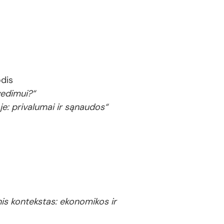
odis
 įvedimui?“
je: privalumai ir sąnaudos“
nis kontekstas: ekonomikos ir