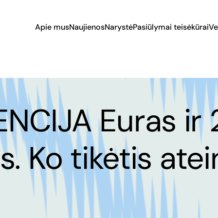
Apie mus
Naujienos
Narystė
Pasiūlymai teisėkūrai
Ve
NCIJA Euras ir 
. Ko tikėtis ate