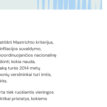
titikti Mastrichto kriterijus,
infliacijos suvaldymo,
koordinuojančios nacionalinę
kinti, kokia nauda,
įtaką turės 2014 metų
nių verslininkai turi imtis,
rks.
rta tiek ruošiantis vieningos
ktikai pristatys, kokiems