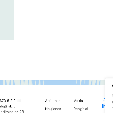
370 5 212 1111
Apie mus
Veikla
F
nfo@lvk.lt
Li
Naujienos
Renginiai
edimino pr. 2/1 –