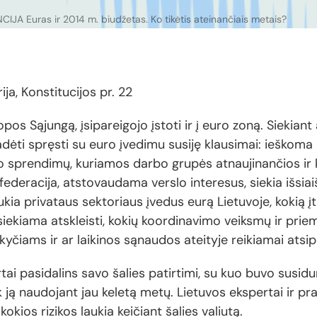
IJA Euras ir 2014 m. biudžetas. Ko tikėtis ateinančiais metais?
ja, Konstitucijos pr. 22
pos Sąjungą, įsipareigojo įstoti ir į euro zoną. Siekiant a
ėti spręsti su euro įvedimu susiję klausimai: ieškoma 
o sprendimų, kuriamos darbo grupės atnaujinančios ir 
federacija, atstovaudama verslo interesus, siekia išsiaiš
ukia privataus sektoriaus įvedus eurą Lietuvoje, kokią 
iekiama atskleisti, kokių koordinavimo veiksmų ir priemo
yčiams ir ar laikinos sąnaudos ateityje reikiamai atsipi
tai pasidalins savo šalies patirtimi, su kuo buvo susidu
k ją naudojant jau keletą metų. Lietuvos ekspertai ir pra
kokios rizikos laukia keičiant šalies valiutą.