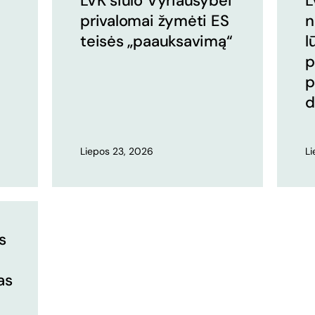
LVK siūlo Vyriausybei
L
privalomai žymėti ES
n
teisės „paauksavimą“
l
p
p
d
Liepos 23, 2026
L
s
as