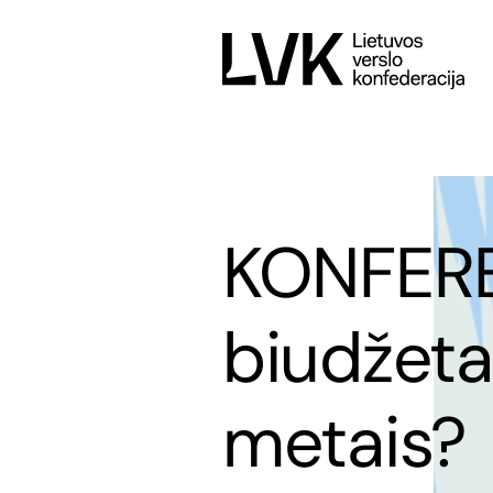
KONFERE
biudžetas
metais?