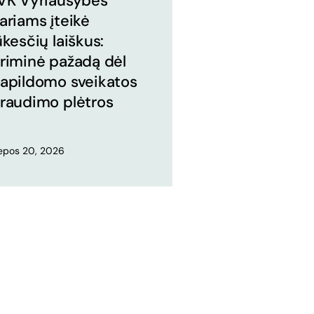
VK Vyriausybės
ariams įteikė
ūkesčių laiškus:
riminė pažadą dėl
apildomo sveikatos
raudimo plėtros
iepos 20, 2026