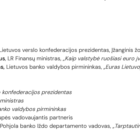
Lietuvos verslo konfederacijos prezidentas, Įžanginis ž
us
, LR Finansų ministras,
„Kaip valstybė ruošiasi euro
s,
Lietuvos banko valdybos pirmininkas,
„Euras Lietuvo
o konfederacijos prezidentas
ministras
banko valdybos pirmininkas
pės vadovaujantis partneris
, Pohjola banko Iždo departamento vadovas,
„Tarptauti