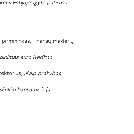
mas Estijoje: įgyta patirtis ir
 pirmininkas, Finansų maklerių
dinimas euro įvedimo
ektorius,
„Kaip prekybos
ššūkiai bankams ir jų