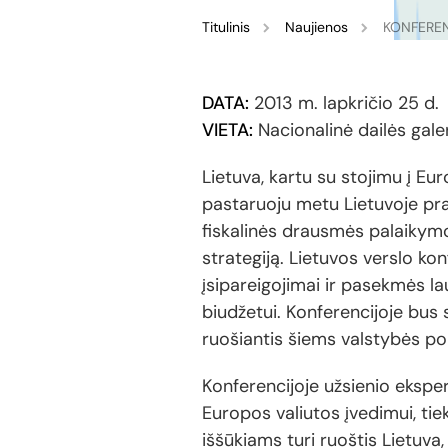
Titulinis
Naujienos
KONFERENC
DATA:
2013 m. lapkričio 25 d.
VIETA:
Nacionalinė dailės galeri
Lietuva, kartu su stojimu į Euro
pastaruoju metu Lietuvoje prad
fiskalinės drausmės palaikym
strategiją. Lietuvos verslo kon
įsipareigojimai ir pasekmės la
biudžetui. Konferencijoje bus s
ruošiantis šiems valstybės pok
Konferencijoje užsienio eksper
Europos valiutos įvedimui, tie
iššūkiams turi ruoštis Lietuva, 