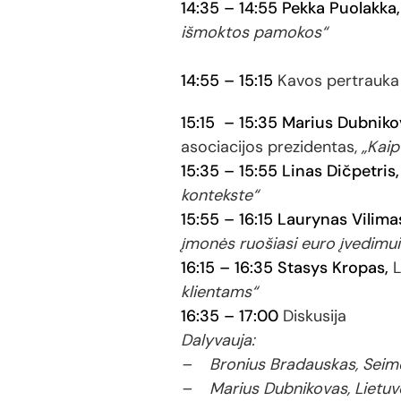
14:35 – 14:55 Pekka Puolakka,
išmoktos pamokos“
14:55 – 15:15
Kavos pertrauka
15:15 – 15:35 Marius Dubniko
asociacijos prezidentas,
„Kaip
15:35 – 15:55
Linas Dičpetris
kontekste“
15:55 – 16:15 Laurynas Vilima
įmonės ruošiasi euro įvedimui
16:15 – 16:35 Stasys Kropas,
L
klientams“
16:35 – 17:00
Diskusija
Dalyvauja:
– Bronius Bradauskas, Seimo 
– Marius Dubnikovas, Lietuv