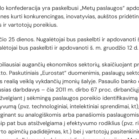
lo konfederacija yra paskelbusi „Metų paslaugos“ apd
nes kurti konkurencingas, inovatyvias, aukštos pridėti
 ir vartotojų poreikius.
čio 25 dienos. Nugalėtojai bus paskelbti ir apdovanoti 
lėtojai bus paskelbti ir apdovanoti š. m. gruodžio 12 d
biliausiai augančių ekonomikos sektorių, skaičiuojant p
to. Paskutiniais „Eurostat“ duomenimis, paslaugų sekto
is realią veiklą vykdančių įmonių šalyje. Pasaulio ban
usias darbdavys – čia 2011 m. dirbo 67 proc. dirbančiųj
elgiant į sėkmingą paslaugos poreikio identifikavimą i
vumą (pvz. technologiniai, intelektiniai sprendimai, kt)
ginant su analogiškomis arba panašiomis paslaugomis
Taip pat bus atsižvelgiama į efektyvumo rodiklius (pvz. r
o apimčių padidėjimas, kt.) bei į vartotojų pasitenkin