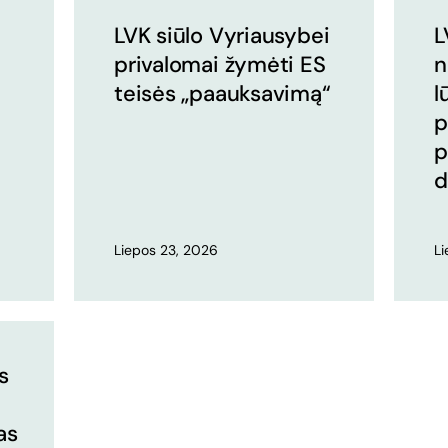
LVK siūlo Vyriausybei
L
privalomai žymėti ES
n
teisės „paauksavimą“
l
p
p
d
Liepos 23, 2026
L
s
as