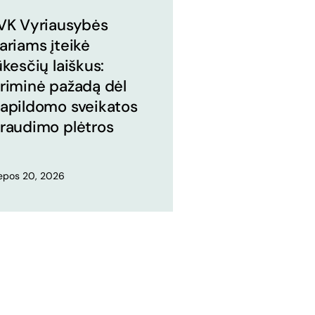
VK Vyriausybės
ariams įteikė
ūkesčių laiškus:
riminė pažadą dėl
apildomo sveikatos
raudimo plėtros
iepos 20, 2026