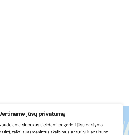
Vertiname jūsų privatumą
Naudojame slapukus siekdami pagerinti jūsų naršymo
acebook
© 1994-2026 LVK
patirtį, teikti suasmenintus skelbimus ar turinį ir analizuoti