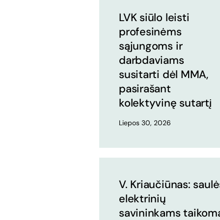
LVK siūlo leisti
profesinėms
sąjungoms ir
darbdaviams
susitarti dėl MMA,
pasirašant
kolektyvinę sutartį
Liepos 30, 2026
V. Kriaučiūnas: saulė
elektrinių
savininkams taikom