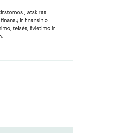
kirstomos į atskiras
finansų ir finansinio
imo, teisės, švietimo ir
n.