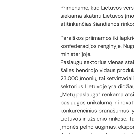
Primename, kad Lietuvos vers
siekiama skatinti Lietuvos įmo
atitinkančias šiandienos rinkos
Paraiškos priimamos iki lapkri
konfederacijos renginyje. Nuga
ministerijoje.
Paslaugų sektorius vienas sta
šalies bendrojo vidaus produk
23.000 įmonių, tai ketvirtadal
sektorius Lietuvoje yra didžia
„Metų paslauga“ renkama atsižv
paslaugos unikalumą ir inovaty
konkurencinius pranašumus ly
Lietuvos ir užsienio rinkose. 
įmonės pelno augimas, eksport