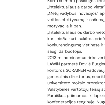
Kartu su metų paslaugos konku
„Intelektualiausia darbo vieta“
„Metų vadybos inovacijos“ ap
veiklos efektyvumą ir našumą,
motyvaciją ir pan.
„Intelektualiausios darbo viet
kuri leidžia kurti aukštos pri
konkurencingumą vietinėse ir 
saugi darbuotojui.
2013 m. nominantus rinks vert
LAWIN partnerė Dovilė Burgien
kontoros SORAINEN vadovaujan
generalinis direktorius, nepr
universiteto mokslo prorektorė
Valstybinės vartotojų teisių 
Paraiškos priimamos iki lapkri
konfederacijos renginyje. Nuga