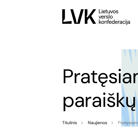
Pratęsia
paraišk
Titulinis
Naujienos
Pratęsiam