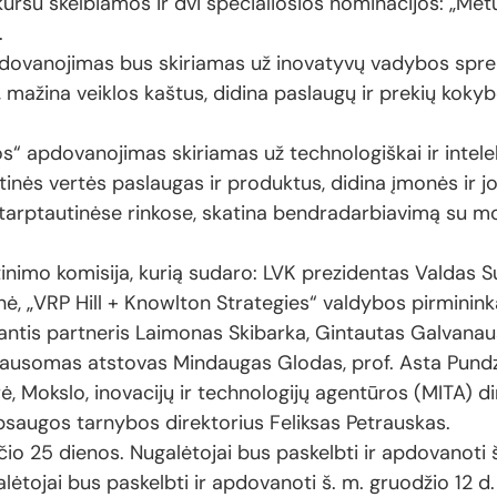
rsu skelbiamos ir dvi specialiosios nominacijos: „Metų
.
dovanojimas bus skiriamas už inovatyvų vadybos spre
 mažina veiklos kaštus, didina paslaugų ir prekių kokyb
os“ apdovanojimas skiriamas už technologiškai ir intele
dėtinės vertės paslaugas ir produktus, didina įmonės ir 
tarptautinėse rinkose, skatina bendradarbiavimą su mok
inimo komisija, kurią sudaro: LVK prezidentas Valdas 
ė, „VRP Hill + Knowlton Strategies“ valdybos pirminin
tis partneris Laimonas Skibarka, Gintautas Galvanau
iklausomas atstovas Mindaugas Glodas, prof. Asta Pund
, Mokslo, inovacijų ir technologijų agentūros (MITA) di
apsaugos tarnybos direktorius Feliksas Petrauskas.
čio 25 dienos. Nugalėtojai bus paskelbti ir apdovanoti 
lėtojai bus paskelbti ir apdovanoti š. m. gruodžio 12 d