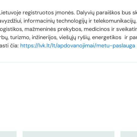
Lietuvoje registruotos įmonės. Dalyvių paraiškos bus s
vyzdžiui, informacinių technologijų ir telekomunikacijų, 
logistikos, mažmeninės prekybos, medicinos ir sveikatin
, turizmo, inžinerijos, viešųjų ryšių, energetikos ir pa
asti čia:
https://lvk.lt/lt/apdovanojimai/metu-paslauga