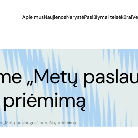
Apie mus
Naujienos
Narystė
Pasiūlymai teisėkūrai
Ve
me „Metų pasla
ų priėmimą
e „Metų paslaugos“ paraiškų priėmimą