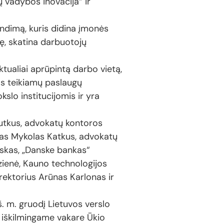
 vadybos inovacija“ ir
ndimą, kuris didina įmonės
ę, skatina darbuotojų
ktualiai aprūpintą darbo vietą,
jos teikiamų paslaugų
slo institucijomis ir yra
Sutkus, advokatų kontoros
kas Mykolas Katkus, advokatų
skas, „Danske bankas“
zienė, Kauno technologijos
rektorius Arūnas Karlonas ir
š. m. gruodį Lietuvos verslo
. iškilmingame vakare Ūkio