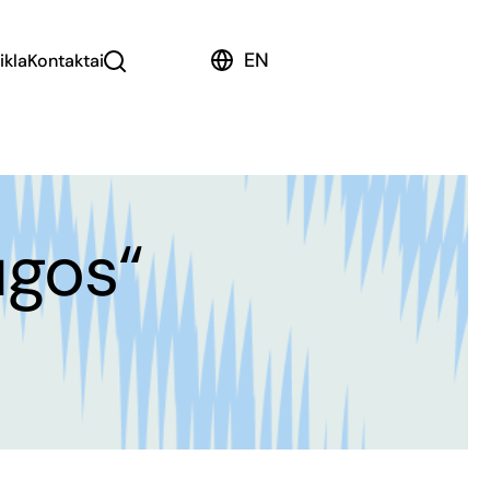
EN
ikla
Kontaktai
ugos“