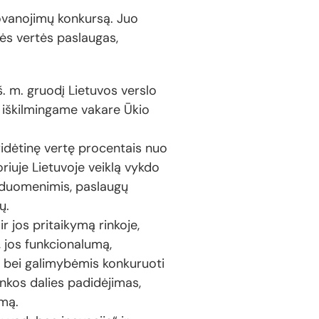
ovanojimų konkursą. Juo
nės vertės paslaugas,
š. m. gruodį Lietuvos verslo
. iškilmingame vakare Ūkio
ridėtinę vertę procentais nuo
riuje Lietuvoje veiklą vykdo
ko duomenimis, paslaugų
ų.
r jos pritaikymą rinkoje,
, jos funkcionalumą,
 bei galimybėmis konkuruoti
inkos dalies padidėjimas,
imą.