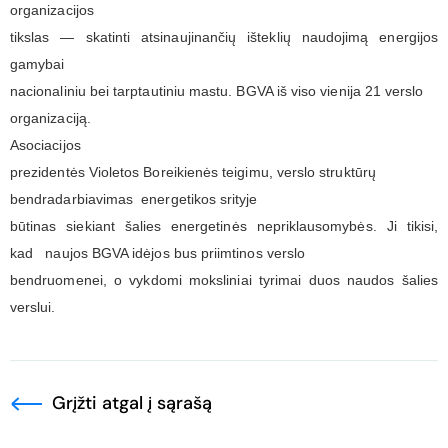
organizacijos
tikslas — skatinti atsinaujinančių išteklių naudojimą energijos
gamybai
nacionaliniu bei tarptautiniu mastu. BGVA iš viso vienija 21 verslo
organizaciją.
Asociacijos
prezidentės Violetos Boreikienės teigimu, verslo struktūrų
bendradarbiavimas
energetikos srityje
būtinas siekiant šalies energetinės nepriklausomybės. Ji tikisi,
kad
naujos BGVA idėjos bus priimtinos verslo
bendruomenei, o vykdomi moksliniai tyrimai duos naudos šalies
verslui.
Grįžti atgal į sąrašą