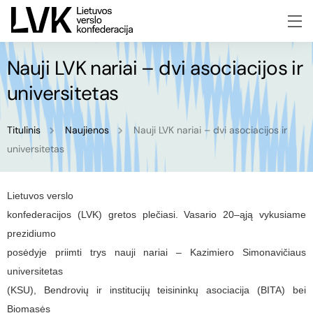
Nauji LVK nariai – dvi asociacijos ir
universitetas
Titulinis
Naujienos
Nauji LVK nariai – dvi asociacijos ir
universitetas
Lietuvos verslo
konfederacijos (LVK) gretos plečiasi. Vasario 20–ąją vykusiame
prezidiumo
posėdyje priimti trys nauji nariai – Kazimiero Simonavičiaus
universitetas
(KSU), Bendrovių ir institucijų teisininkų asociacija (BITA) bei
Biomasės