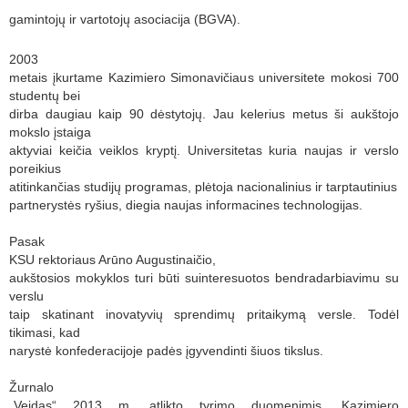
gamintojų ir vartotojų asociacija
(BGVA)
.
2003
metais įkurtame Kazimiero Simonavičiaus universitete mokosi 700
studentų bei
dirba daugiau kaip 90 dėstytojų. Jau kelerius metus ši aukštojo
mokslo įstaiga
aktyviai keičia veiklos kryptį. Universitetas kuria naujas ir verslo
poreikius
atitinkančias studijų programas, plėtoja nacionalinius ir tarptautinius
partnerystės ryšius, diegia naujas informacines technologijas.
Pasak
KSU rektoriaus Arūno Augustinaičio,
aukštosios mokyklos turi būti suinteresuotos bendradarbiavimu su
verslu
taip skatinant inovatyvių sprendimų pritaikymą versle. Todėl
tikimasi, kad
narystė konfederacijoje padės įgyvendinti šiuos tikslus.
Žurnalo
„Veidas“ 2013 m. atlikto tyrimo duomenimis, Kazimiero