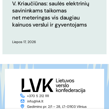
V. Kriaučiūnas: saulės elektrinių
savininkams taikomas
net meteringas vis daugiau
kainuos verslui ir gyventojams
Liepos 17, 2026
+370 5 212 1111
info@lvk.lt
Gedimino pr. 2/1 – 28, LT-01103 Vilnius