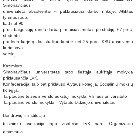
Simonavičiaus
universiteto absolventai – paklausiausi darbo rinkoje. Atliktas
tyrimas rodo,
kad net 9
0
proc. baigusiųjų randa darbą pirmaisiais metais po studijų, 67 proc.
studentų
pradeda karjerą dar studijuodami ir net 25 proc. KSU absolventų
kuria savo
verslą.
Kazimiero
Simonavičiaus universitetas tapo šeštąją aukštąją mokykla
priklausančia LVK.
Konfederacijai taip pat priklauso Alytaus kolegija, Socialinių mokslų
kolegija,
Tarptautinė teisės ir verslo aukštoji mokykla, Vilniaus universiteto
Tarptautinė verslo mokykla ir Vytauto Didžiojo universitetas
Bendrovių ir institucijų
teisininkų asociacija tapo visateise LVK nare. Organizacija
atstovauja