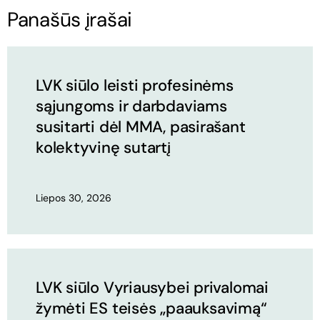
Panašūs įrašai
LVK siūlo leisti profesinėms
sąjungoms ir darbdaviams
susitarti dėl MMA, pasirašant
kolektyvinę sutartį
Liepos 30, 2026
LVK siūlo Vyriausybei privalomai
žymėti ES teisės „paauksavimą“