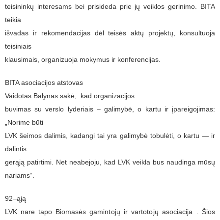
teisininkų interesams bei prisideda prie jų veiklos gerinimo. BITA
teikia
išvadas ir rekomendacijas dėl teisės aktų projektų, konsultuoja
teisiniais
klausimais, organizuoja mokymus ir konferencijas.
BITA asociacijos atstovas
Vaidotas Balynas sakė, kad organizacijos
buvimas su verslo lyderiais – galimybė, o kartu ir įpareigojimas:
„Norime būti
LVK šeimos dalimis, kadangi tai yra galimybė tobulėti, o kartu — ir
dalintis
gerąją patirtimi. Net neabejoju, kad LVK veikla bus naudinga mūsų
nariams“.
92–ąją
LVK nare tapo Biomasės
gamintojų ir vartotojų asociacija . Šios