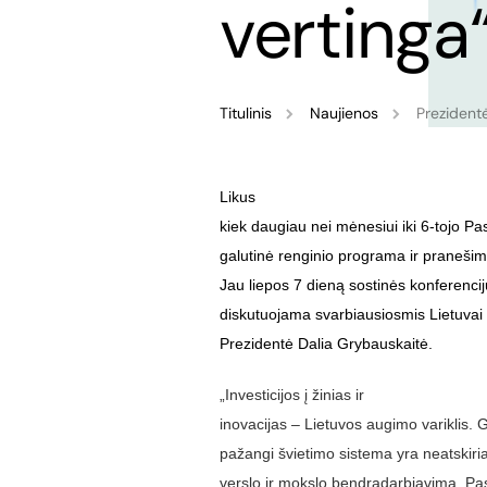
vertinga
Titulinis
Naujienos
Prezidentė
Likus
kiek daugiau nei mėnesiui iki 6-tojo Pa
galutinė renginio programa ir pranešimu
Jau liepos 7 dieną sostinės konferenci
diskutuojama svarbiausiosmis Lietuvai 
Prezidentė Dalia Grybauskaitė.
„Investicijos į žinias ir
inovacijas – Lietuvos augimo variklis. G
pažangi švietimo sistema yra neatskiriam
verslo ir mokslo bendradarbiavimą. Pasau