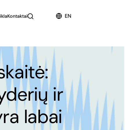
EN
ikla
Kontaktai
kaitė:
yderių ir
yra labai