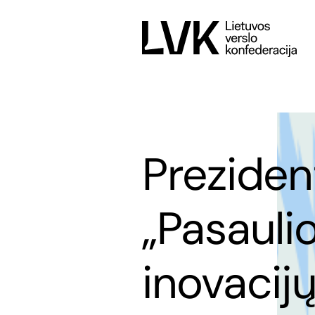
Preziden
„Pasaulio
inovacijų