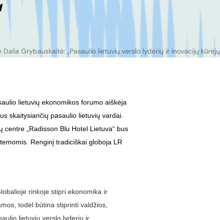
“
 Dalia Grybauskaitė: „Pasaulio lietuvių verslo lyderių ir inovacijų kūrėjų
saulio lietuvių ekonomikos forumo aiškėja
s skaitysiančių pasaulio lietuvių vardai.
jų centre „Radisson Blu Hotel Lietuva“ bus
temomis. Renginį tradiciškai globoja LR
lobalioje rinkoje stipri ekonomika ir
os, todėl būtina stiprinti valdžios,
lio lietuvių verslo lyderių ir