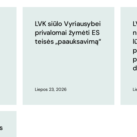
LVK siūlo Vyriausybei
L
privalomai žymėti ES
n
teisės „paauksavimą“
l
p
p
d
Liepos 23, 2026
L
s