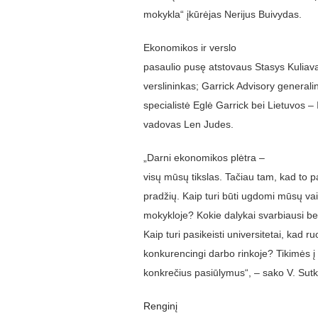
mokykla“ įkūrėjas Nerijus Buivydas.
Ekonomikos ir verslo
pasaulio pusę atstovaus Stasys Kulia
verslininkas; Garrick Advisory generali
specialistė Eglė Garrick bei Lietuvos – 
vadovas Len Judes.
„Darni ekonomikos plėtra –
visų mūsų tikslas. Tačiau tam, kad to 
pradžių. Kaip turi būti ugdomi mūsų vai
mokykloje? Kokie dalykai svarbiausi
Kaip turi pasikeisti universitetai, kad r
konkurencingi darbo rinkoje? Tikimės į š
konkrečius pasiūlymus“, – sako V. Sutk
Renginį