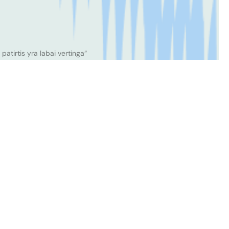
 patirtis yra labai vertinga“