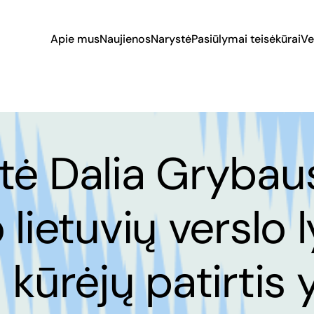
Apie mus
Naujienos
Narystė
Pasiūlymai teisėkūrai
Ve
tė Dalia Grybaus
 lietuvių verslo l
 kūrėjų patirtis 