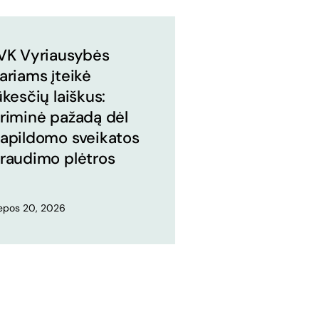
VK Vyriausybės
ariams įteikė
ūkesčių laiškus:
riminė pažadą dėl
apildomo sveikatos
raudimo plėtros
iepos 20, 2026