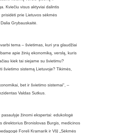
ga. Kviečiu visus aktyviai dalintis
r prisidėti prie Lietuvos sėkmės
 Dalia Grybauskaitė.
varbi tema – švietimas, kuri yra glaudžiai
lbame apie žinių ekonomiką, verslą, kuris
ačiau kiek tai siejame su švietimu?
i švietimo sistemą Lietuvoje? Tikimės,
onomikai, bet ir švietimo sistemai“, –
ezidentas Valdas Sutkus.
r pasaulyje žinomi ekspertai: edukologė
 direktorius Bronislovas Burgis, medicinos
pedagogė Foreli Kramarik ir VšĮ „Sėkmės