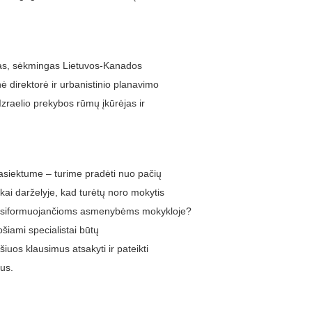
vas, sėkmingas Lietuvos-Kanados
nė direktorė ir urbanistinio planavimo
Izraelio prekybos rūmų įkūrėjas ir
pasiektume – turime pradėti nuo pačių
kai darželyje, kad turėtų noro mokytis
 besiformuojančioms asmenybėms mokykloje?
uošiami specialistai būtų
iuos klausimus atsakyti ir pateikti
us.