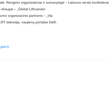
tė. Renginio organizatoriai ir sumanytojai – Lietuvos verslo konfederac
mo draugai – „Global Lithuanian
rumo organizacinis partneris – „Via
RT televizija, naujienų portalas Delfi,
lef.lt
.