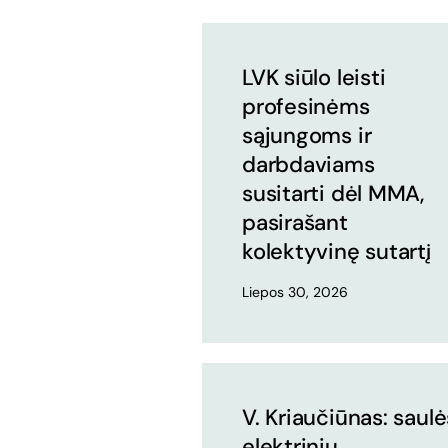
LVK siūlo leisti
profesinėms
sąjungoms ir
darbdaviams
susitarti dėl MMA,
pasirašant
kolektyvinę sutartį
Liepos 30, 2026
V. Kriaučiūnas: saulė
elektrinių