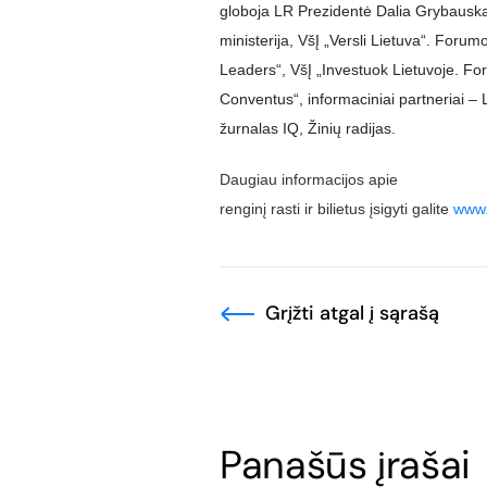
globoja LR Prezidentė Dalia Grybauskai
ministerija, VšĮ „Versli Lietuva“. Foru
Leaders“, VšĮ „Investuok Lietuvoje. Fo
Conventus“, informaciniai partneriai – L
žurnalas IQ, Žinių radijas.
Daugiau informacijos apie
renginį rasti ir bilietus įsigyti galite
www.p
Grįžti atgal į sąrašą
Panašūs įrašai