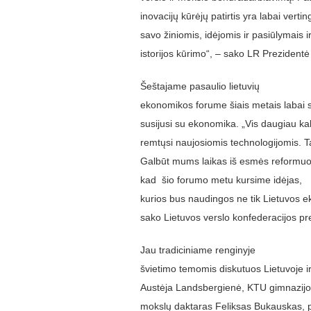
inovacijų kūrėjų patirtis yra labai vertin
savo žiniomis, idėjomis ir pasiūlymais i
istorijos kūrimo“, – sako LR Prezidentė
Šeštajame pasaulio lietuvių
ekonomikos forume šiais metais labai s
susijusi su ekonomika. „Vis daugiau ka
remtųsi naujosiomis technologijomis. T
Galbūt mums laikas iš esmės reformuot
kad šio forumo metu kursime idėjas,
kurios bus naudingos ne tik Lietuvos ek
sako Lietuvos verslo konfederacijos pr
Jau tradiciniame renginyje
švietimo temomis diskutuos Lietuvoje i
Austėja Landsbergienė, KTU gimnazijos
mokslų daktaras Feliksas Bukauskas, 