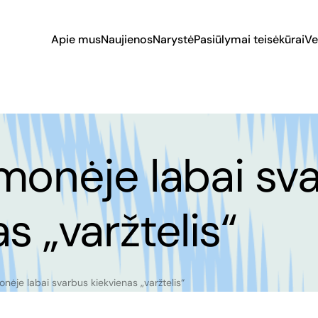
Apie mus
Naujienos
Narystė
Pasiūlymai teisėkūrai
Ve
monėje labai sv
s „varžtelis“
nėje labai svarbus kiekvienas „varžtelis“