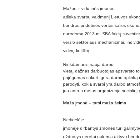
Mažos ir vidutinės įmonės
atlieka svarbų vaidmenį Lietuvos ekono
bendros pridėtinės vertės šalies ekono
nurodoma 2013 m. SBA faktų suvestinėj
verslo sektoriaus mechanizmai, individu
vidinę kultūrą.
Rinkdamasis naują darbo
vietą, dažnas darbuotojas apsvarsto t
pajėgumas sukurti gerą darbo aplinką 
parodyti, kokia svarbi yra darbo atmosf
jau antrus metus organizuoja socialinį 
Maža įmonė – tarsi maža šeima
Nedidelėje
įmonėje dirbantys žmonės turi galimybę 
užduotys neretai nulemia aktyvų bendr