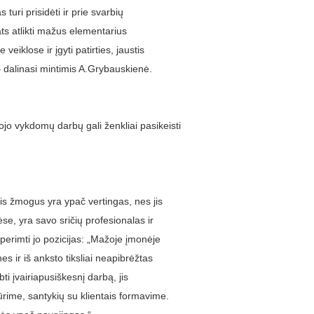
uri prisidėti ir prie svarbių
ats atlikti mažus elementarius
 veiklose ir įgyti patirties, jaustis
– dalinasi mintimis A.Grybauskienė.
o vykdomų darbų gali ženkliai pasikeisti
tis žmogus yra ypač vertingas, nes jis
pėse, yra savo sričių profesionalas ir
 perimti jo pozicijas: „Mažoje įmonėje
s ir iš anksto tiksliai neapibrėžtas
ti įvairiapusiškesnį darbą, jis
rime, santykių su klientais formavime.