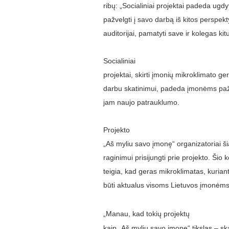
ribų: „Socialiniai projektai padeda ugd
pažvelgti į savo darbą iš kitos perspektyv
auditorijai, pamatyti save ir kolegas k
Socialiniai
projektai, skirti įmonių mikroklimato g
darbu skatinimui, padeda įmonėms pažve
jam naujo patrauklumo.
Projekto
„Aš myliu savo įmonę“ organizatoriai š
raginimui prisijungti prie projekto. Šio
teigia, kad geras mikroklimatas, kuriant
būti aktualus visoms Lietuvos įmonėms
„Manau, kad tokių projektų
kaip „Aš myliu savo įmonę“ tikslas – s