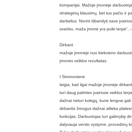
kompanijai. Mažoje įmonėje darbuotojas t
strateginių klausimų, bet tuo pačiu ir p
darbelius. Norint išbandyti save įvairiose
svarbiu, maža įmonė yra puiki terpė“, 
Dirbant
mažoje įmonėje nuo kiekvieno darbuotoj
įmonės veiklos rezultatas.
I.Siminonienė
teigia, kad ilgai mažoje įmonėje dirban
turi daug patirties įvairiose veiklos ter
dažnai neturi kolegų, kurie lengvai gali
dirbantis žmogus dažnai atlieka platesne
funkcijas. Darbuotojas turi galimybę dirb
dalyvauja verslo vystyme, procedūrų kū