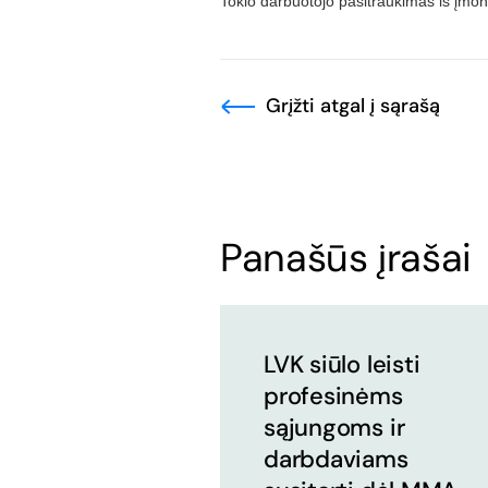
Tokio darbuotojo pasitraukimas iš įmo
Grįžti atgal į sąrašą
Panašūs įrašai
LVK siūlo leisti
profesinėms
sąjungoms ir
darbdaviams