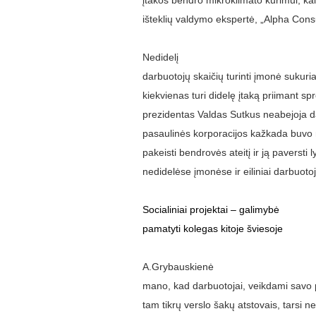
įtakos bendro mikroklimato kūrimui, ka
išteklių valdymo ekspertė, „Alpha Cons
Nedidelį
darbuotojų skaičių turinti įmonė sukuri
kiekvienas turi didelę įtaką priimant s
prezidentas Valdas Sutkus neabejoja d
pasaulinės korporacijos kažkada buvo 
pakeisti bendrovės ateitį ir ją paversti 
nedidelėse įmonėse ir eiliniai darbuotoj
Socialiniai projektai – galimybė
pamatyti kolegas kitoje šviesoje
A.Grybauskienė
mano, kad darbuotojai, veikdami savo p
tam tikrų verslo šakų atstovais, tarsi 