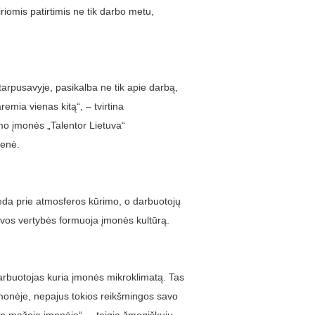
iriomis patirtimis ne tik darbo metu,
tarpusavyje, pasikalba ne tik apie darbą,
emia vienas kitą“, – tvirtina
imo įmonės „Talentor Lietuva“
ienė.
eda prie atmosferos kūrimo, o darbuotojų
vos vertybės formuoja įmonės kultūrą.
arbuotojas kuria įmonės mikroklimatą. Tas
įmonėje, nepajus tokios reikšmingos savo