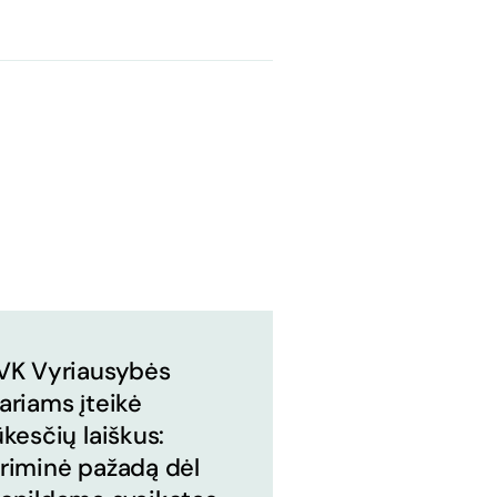
VK Vyriausybės
ariams įteikė
ūkesčių laiškus:
riminė pažadą dėl