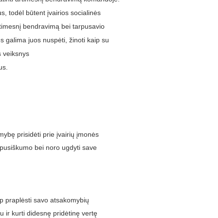
, todėl būtent įvairios socialinės
artimesnį bendravimą bei tarpusavio
 galima juos nuspėti, žinoti kaip su
s veiksnys
us.
ybę prisidėti prie įvairių įmonės
iapusiškumo bei noro ugdyti save
 taip praplėsti savo atsakomybių
iu ir kurti didesnę pridėtinę vertę