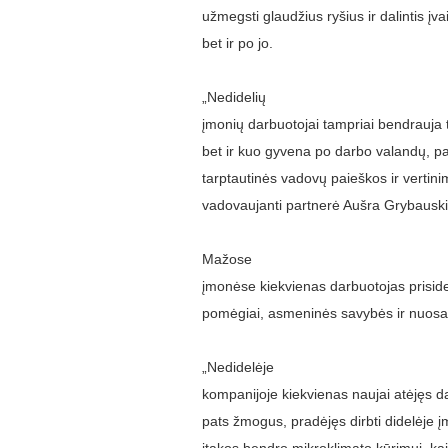
užmegsti glaudžius ryšius ir dalintis įva
bet ir po jo.
„Nedidelių
įmonių darbuotojai tampriai bendrauja 
bet ir kuo gyvena po darbo valandų, par
tarptautinės vadovų paieškos ir vertin
vadovaujanti partnerė Aušra Grybausk
Mažose
įmonėse kiekvienas darbuotojas prisid
pomėgiai, asmeninės savybės ir nuosa
„Nedidelėje
kompanijoje kiekvienas naujai atėjęs d
pats žmogus, pradėjęs dirbti didelėje 