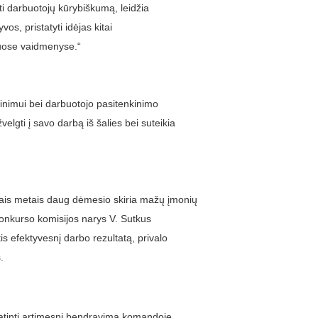
yti darbuotojų kūrybiškumą, leidžia
os, pristatyti idėjas kitai
ituose vaidmenyse.“
erinimui bei darbuotojo pasitenkinimo
lgti į savo darbą iš šalies bei suteikia
iais metais daug dėmesio skiria mažų įmonių
 konkurso komisijos narys V. Sutkus
is efektyvesnį darbo rezultatą, privalo
.
katinti artimesnį bendravimą komandoje.