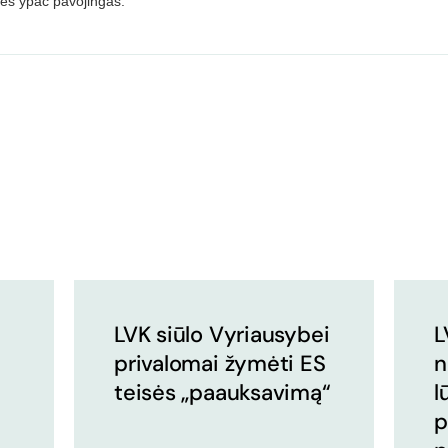
nės ypač pavojingas.“
LVK siūlo Vyriausybei
L
privalomai žymėti ES
n
teisės „paauksavimą“
l
p