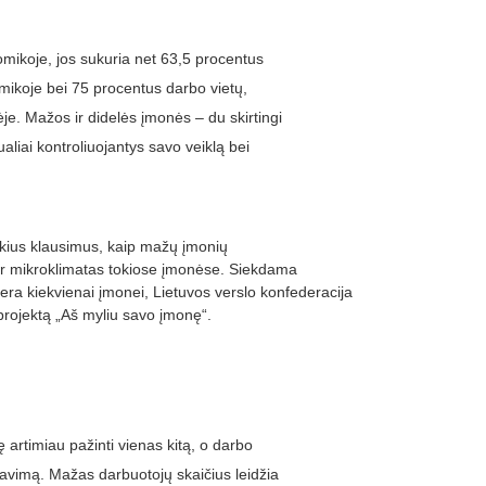
mikoje, jos sukuria net 63,5 procentus
mikoje bei 75 procentus darbo vietų,
e. Mažos ir didelės įmonės – du skirtingi
aliai kontroliuojantys savo veiklą bei
okius klausimus, kaip mažų įmonių
ir mikroklimatas tokiose įmonėse. Siekdama
era kiekvienai įmonei, Lietuvos verslo konfederacija
projektą „Aš myliu savo įmonę“.
artimiau pažinti vienas kitą, o darbo
avimą. Mažas darbuotojų skaičius leidžia