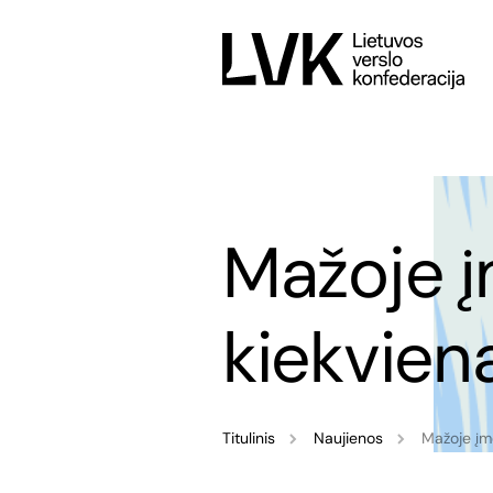
Mažoje į
kiekviena
Titulinis
Naujienos
Mažoje įmo