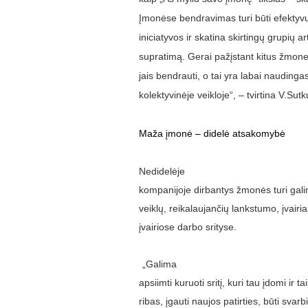
Įmonėse bendravimas turi būti efektyvus
iniciatyvos ir skatina skirtingų grupių 
supratimą. Gerai pažįstant kitus žmones
jais bendrauti, o tai yra labai naudinga
kolektyvinėje veikloje“, – tvirtina V.Sutk
Maža įmonė – didelė atsakomybė
Nedidelėje
kompanijoje dirbantys žmonės turi galim
veiklų, reikalaujančių lankstumo, įvair
įvairiose darbo srityse.
„Galima
apsiimti kuruoti sritį, kuri tau įdomi ir
ribas, įgauti naujos patirties, būti svarb