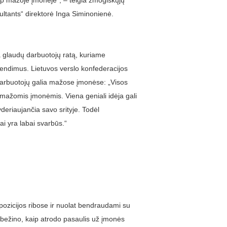
ip mažoje įmonėje“, – teigia žmogiškųjų
ultants“ direktorė Inga Siminonienė.
a glaudų darbuotojų ratą, kuriame
prendimus. Lietuvos verslo konfederacijos
arbuotojų galia mažose įmonėse: „Visos
mažomis įmonėmis. Viena geniali idėja gali
lyderiaujančia savo srityje. Todėl
ai yra labai svarbūs.“
ozicijos ribose ir nuolat bendraudami su
nebežino, kaip atrodo pasaulis už įmonės