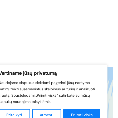
Vertiname jūsų privatumą
Naudojame slapukus siekdami pagerinti jūsų naršymo
acebook
© 1994-2026 LVK
patirtį, teikti suasmenintus skelbimus ar turinį ir analizuoti
nkedIn
srautą. Spustelėdami „Priimti viską“ sutinkate su mūsų
slapukų naudojimo taisyklėmis.
Sukūrė
Pritaikyti
Atmesti
Priimti viską