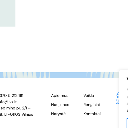
370 5 212 1111
Apie mus
Veikla
F
nfo@lvk.lt
Li
Naujienos
Renginiai
edimino pr. 2/1 –
Narystė
Kontaktai
8, LT-01103 Vilnius