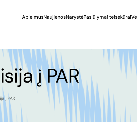
Apie mus
Naujienos
Narystė
Pasiūlymai teisėkūrai
Ve
sija į PAR
ija į PAR