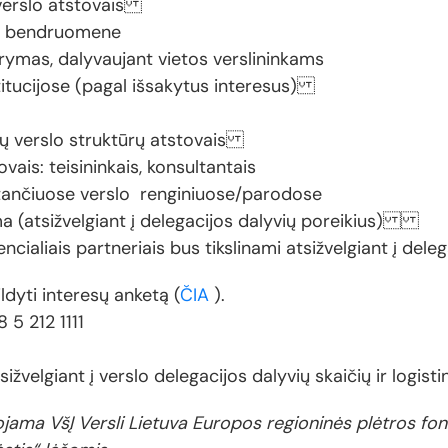
R verslo atstovais
akų bendruomene
rymas, dalyvaujant vietos verslininkams
stitucijose (pagal išsakytus interesus)
tų verslo struktūrų atstovais
vais: teisininkais, konsultantais
ančiuose verslo renginiuose/parodose
ma (atsižvelgiant į delegacijos dalyvių poreikius)
cialiais partneriais bus tikslinami atsižvelgiant į deleg
dyti interesų anketą (
ČIA
).
8 5 212 1111
ižvelgiant į verslo delegacijos dalyvių skaičių ir logist
suojama VšĮ Versli Lietuva Europos regioninės plėtros f