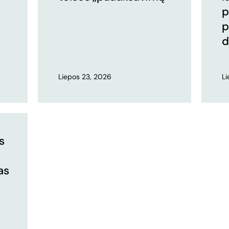
p
p
d
Liepos 23, 2026
L
s
as