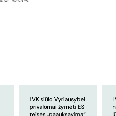
ėstis“ lėšomis.
LVK siūlo Vyriausybei
L
privalomai žymėti ES
n
teisės „paauksavimą“
l