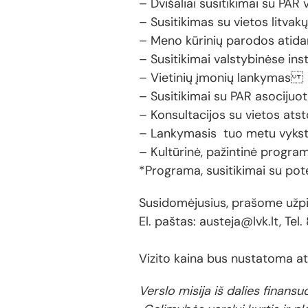
– Dvišaliai susitikimai su PA
– Susitikimas su vietos litv
– Meno kūrinių parodos atida
– Susitikimai valstybinėse in
– Vietinių įmonių lankymas
– Susitikimai su PAR asocijuo
– Konsultacijos su vietos atsto
– Lankymasis tuo metu vykst
– Kultūrinė, pažintinė progra
*Programa, susitikimai su poten
Susidomėjusius, prašome užpil
El. paštas: austeja@lvk.lt, Tel. 
Vizito kaina bus nustatoma ats
Verslo misija iš dalies finan