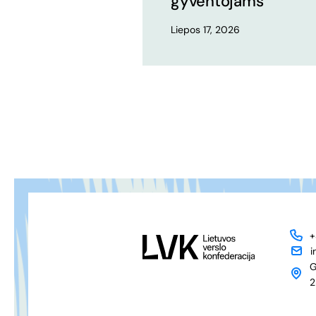
gyventojams
Liepos 17, 2026
+
i
G
2