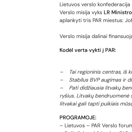
Lietuvos verslo konfederacija
Verslo misija vyks
LR Ministro
aplankyti tris PAR miestus: Jo
Verslo misija dalinai finansuo
Kodėl verta vykti į PAR:
– Tai regioninis centras, iš ku
– Stabilus BVP augimas ir di
– Pati didžiausia litvakų bend
ryšius. Litvakų bendruomenė šal
litvakai gali tapti puikiais m
PROGRAMOJE:
– Lietuvos – PAR Verslo foru