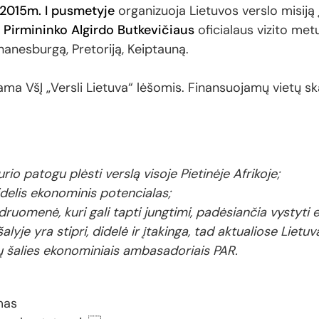
2015m. I pusmetyje
organizuoja Lietuvos verslo misiją 
 Pirmininko Algirdo Butkevičiaus
oficialaus vizito met
hanesburgą, Pretoriją, Keiptauną.
jama VšĮ „Versli Lietuva“ lėšomis. Finansuojamų vietų sk
rio patogu plėsti verslą visoje Pietinėje Afrikoje;
delis ekonominis potencialas;
ruomenė, kuri gali tapti jungtimi, padėsiančia vystyti
yje yra stipri, didelė ir įtakinga, tad aktualiose Lietuv
ūsų šalies ekonominiais ambasadoriais PAR.
mas