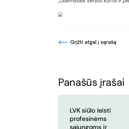
„Galimybės verslui kurtis ir pl
Grįžti atgal į sąrašą
Panašūs įrašai
LVK siūlo leisti
profesinėms
sąjungoms ir