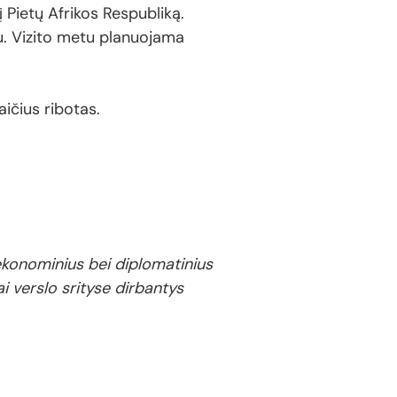
į Pietų Afrikos Respubliką.
u. Vizito metu planuojama
aičius ribotas.
 ekonominius bei diplomatinius
ai verslo srityse dirbantys