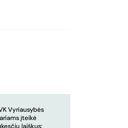
VK Vyriausybės
ariams įteikė
ūkesčių laiškus: