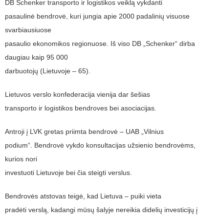
DB Schenker transporto ir logistikos veiklą vykdanti
pasaulinė bendrovė, kuri jungia apie 2000 padalinių visuose
svarbiausiuose
pasaulio ekonomikos regionuose. Iš viso DB „Schenker“ dirba
daugiau kaip 95 000
darbuotojų (Lietuvoje – 65).
Lietuvos verslo konfederacija vienija dar šešias
transporto ir logistikos bendroves bei asociacijas.
Antroji į LVK gretas priimta bendrovė – UAB „Vilnius
podium“. Bendrovė vykdo konsultacijas užsienio bendrovėms,
kurios nori
investuoti Lietuvoje bei čia steigti verslus.
Bendrovės atstovas teigė, kad Lietuva – puiki vieta
pradėti verslą, kadangi mūsų šalyje nereikia didelių investicijų į