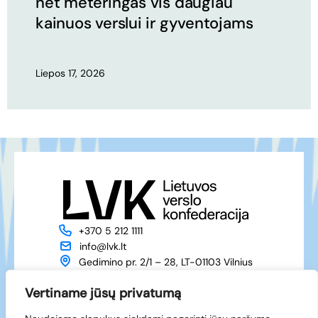
net meteringas vis daugiau
kainuos verslui ir gyventojams
Liepos 17, 2026
+370 5 212 1111
info@lvk.lt
Gedimino pr. 2/1 – 28, LT-01103 Vilnius
Apie mus
Veikla
Vertiname jūsų privatumą
Naujienos
Renginiai