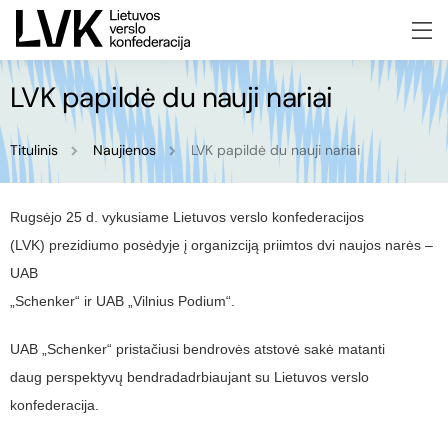
LVK papildė du nauji nariai
Titulinis
Naujienos
LVK papildė du nauji nariai
Rugsėjo 25 d. vykusiame Lietuvos verslo konfederacijos
(LVK) prezidiumo posėdyje į organizciją priimtos dvi naujos narės –
UAB
„Schenker“ ir UAB „Vilnius Podium“.
UAB „Schenker“ pristačiusi bendrovės atstovė sakė matanti
daug perspektyvų bendradadrbiaujant su Lietuvos verslo
konfederacija.