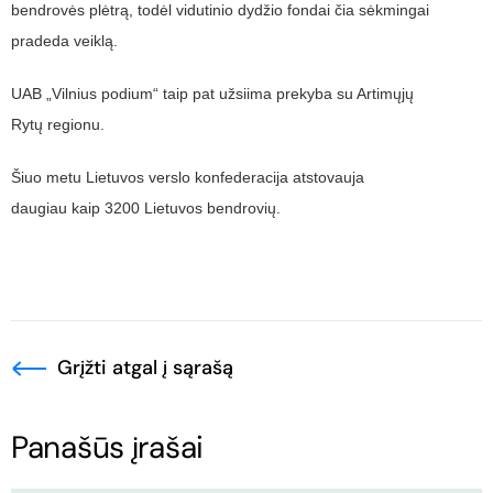
bendrovės plėtrą, todėl vidutinio dydžio fondai čia sėkmingai
pradeda veiklą.
UAB „Vilnius podium“ taip pat užsiima prekyba su Artimųjų
Rytų regionu.
Šiuo metu Lietuvos verslo konfederacija atstovauja
daugiau kaip 3200 Lietuvos bendrovių.
Grįžti atgal į sąrašą
Panašūs įrašai