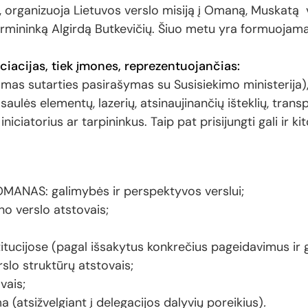
, organizuoja Lietuvos verslo misiją į Omaną, Muskatą 
irmininką Algirdą Butkevičių. Šiuo metu yra formuojama 
ciacijas, tiek įmones, reprezentuojančias:
amas sutarties pasirašymas su Susisiekimo ministerija)
aulės elementų, lazerių, atsinaujinančių išteklių, tran
iniciatorius ar tarpininkus. Taip pat prisijungti gali ir k
MANAS: galimybės ir perspektyvos verslui;
no verslo atstovais;
titucijose (pagal išsakytus konkrečius pageidavimus ir 
rslo struktūrų atstovais;
vais;
a (atsižvelgiant į delegacijos dalyvių poreikius)
.