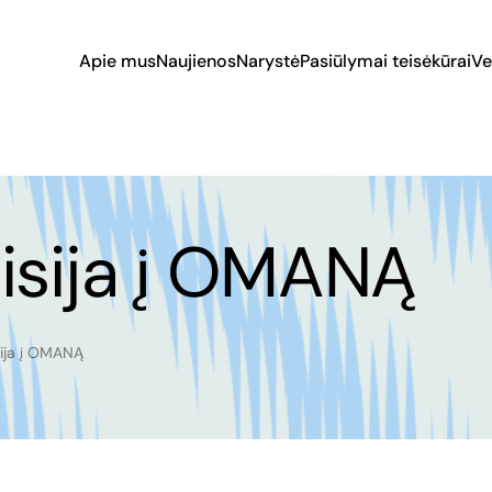
Apie mus
Naujienos
Narystė
Pasiūlymai teisėkūrai
Ve
isija į OMANĄ
sija į OMANĄ