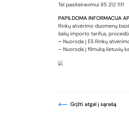
Tel pasiteiravimui 85 212 1111
PAPILDOMA INFORMACIJA API
Rinkų atvėrimo duomenų bazė
šalių importo tarifus, proced
–
Nuoroda į ES Rinkų atvėri
– Nuoroda į filmuką lietuvių
Grįžti atgal į sąrašą