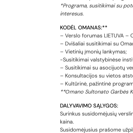
*Programa, susitikimai su pote
interesus.
KODĖL OMANAS:
*
*
– Verslo forumas LIETUVA – O
– Dvišaliai susitikimai su Oma
– Vietinių įmonių lankymas;
-Susitikimai valstybinėse inst
– Susitikimai su asocijuotų ve
– Konsultacijos su vietos atst
– Kultūrinė, pažintinė programa
**Оmano Sultonato Garbės Kon
DALYVAVIMO SĄLYGOS:
Surinkus susidomėjusių verslin
kaina.
Susidomėjusius prašome užpil