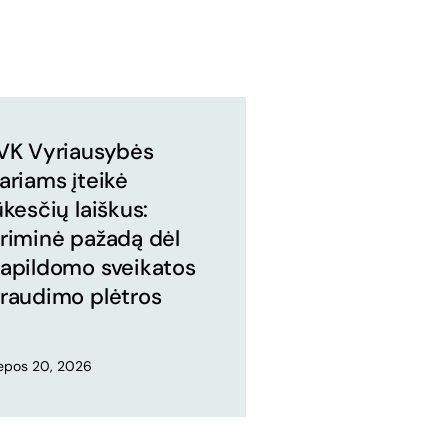
VK Vyriausybės
ariams įteikė
ūkesčių laiškus:
riminė pažadą dėl
apildomo sveikatos
raudimo plėtros
iepos 20, 2026