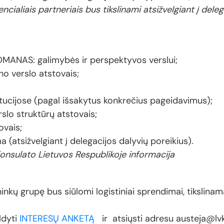
ncialiais partneriais bus tikslinami atsižvelgiant į dele
MANAS: galimybės ir perspektyvos verslui;
no verslo atstovais;
itucijose (pagal išsakytus konkrečius pageidavimus);
rslo struktūrų atstovais;
ovais;
 (atsižvelgiant į delegacijos dalyvių poreikius).
sulato Lietuvos Respublikoje informacija
inkų grupę bus siūlomi logistiniai sprendimai, tikslina
dyti
INTERESŲ ANKETĄ
ir atsiųsti adresu austeja@lvk