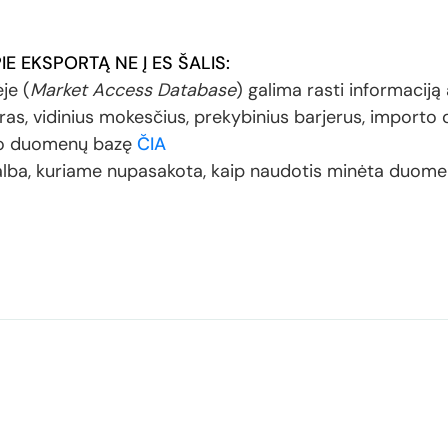
E EKSPORTĄ NE Į ES ŠALIS:
je (
Market Access Database
) galima rasti informaciją
ūras, vidinius mokesčius, prekybinius barjerus, importo
mo duomenų bazę
ČIA
 kalba, kuriame nupasakota, kaip naudotis minėta duom