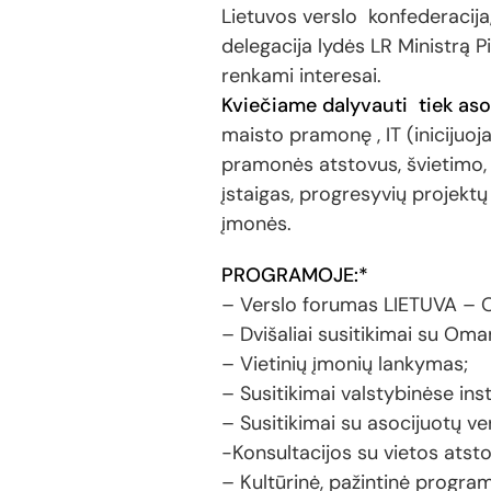
Lietuvos verslo konfederacija
delegacija lydės LR Ministrą P
renkami interesai.
Kviečiame dalyvauti tiek aso
maisto pramonę , IT (inicijuoj
pramonės atstovus, švietimo, s
įstaigas, progresyvių projektų 
įmonės.
PROGRAMOJE:*
– Verslo forumas LIETUVA – O
– Dvišaliai susitikimai su Oma
– Vietinių įmonių lankymas;
– Susitikimai valstybinėse ins
– Susitikimai su asocijuotų ve
-Konsultacijos su vietos atsto
– Kultūrinė, pažintinė program