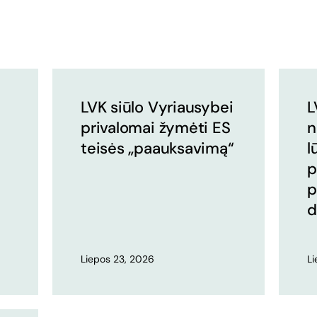
LVK siūlo Vyriausybei
L
privalomai žymėti ES
n
teisės „paauksavimą“
l
p
p
d
Liepos 23, 2026
L