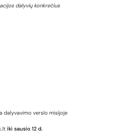
gacijos dalyvių konkrečius
ma dalyvavimo verslo misijoje
.lt
iki sausio 12 d.