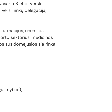
vasario 3-4 d. Verslo
verslininkų delegacija,
, farmacijos, chemijos
sporto sektorius, medicinos
itos susidomėjusios šia rinka
galimybes);