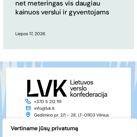
net meteringas vis daugiau
kainuos verslui ir gyventojams
Liepos 17, 2026
+370 5 212 1111
info@lvk.lt
Gedimino pr. 2/1 – 28, LT-01103 Vilnius
Apie mus
Veikla
Vertiname jūsų privatumą
Naujienos
Renginiai