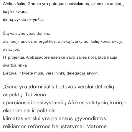
Afrikos šalis, Ganoje yra patogus susisiekimas, giluminiai uostai, į
šalį kiekvieną
dieną vyksta skrydžiai.
Šią valstybę ypač domina
atsinaujinančios energetikos, atliekų tvarkymo, kelių konstrukcijų,
aviacijos,
IT projektai. Ambasadorė išreiškė savo šalies norą tapti nauja
svarbia rinka
Lietuvai ir kvietė mūsų verslininkų delegaciją atvykti.
„Gana yra įdomi šalis Lietuvos verslui dėl kelių
aspektų. Tai viena
sparčiausiai besivystančių Afrikos valstybių, kurioje
ekonominis ir politinis
klimatas verslui yra palankus, įgyvendintos
reikiamos reformos bei įstatymai. Matome,