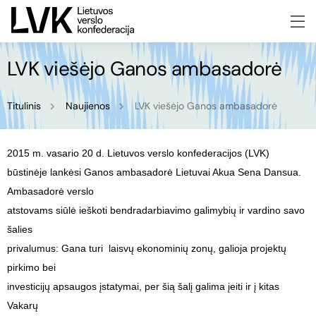
LVK viešėjo Ganos ambasadorė
Titulinis
Naujienos
LVK viešėjo Ganos ambasadorė
2015 m. vasario 20 d. Lietuvos verslo konfederacijos (LVK)
būstinėje lankėsi Ganos ambasadorė Lietuvai Akua Sena Dansua.
Ambasadorė verslo
atstovams siūlė ieškoti bendradarbiavimo galimybių ir vardino savo
šalies
privalumus: Gana turi laisvų ekonominių zonų, galioja projektų
pirkimo bei
investicijų apsaugos įstatymai, per šią šalį galima įeiti ir į kitas
Vakarų