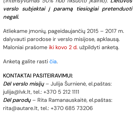
(intensyvumas 50% nuo fiksuoto įkainio).
Lietuvos
verslo subjektai į paramą tiesiogiai pretenduoti
negali.
Atliekame įmonių, pageidaujančių 2015 – 2017 m.
dalyvauti parodose ir verslo misijose, apklausą.
Maloniai prašome
iki kovo 2 d.
užpildyti anketą.
Anketą galite rasti
čia
.
KONTAKTAI PASITEIRAVIMUI:
Dėl verslo misijų
– Julija Šurnienė, el.paštas:
julija@lvk.lt, tel.: +370 5 212 1111
Dėl parodų
– Rita Ramanauskaitė, el.paštas:
rita@autare.lt, tel.: +370 685 73206