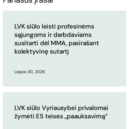
LVK siūlo leisti profesinėms
sąjungoms ir darbdaviams
susitarti dėl MMA, pasirašant
kolektyvinę sutartį
Liepos 30, 2026
LVK siūlo Vyriausybei privalomai
žymėti ES teisės „paauksavimą“