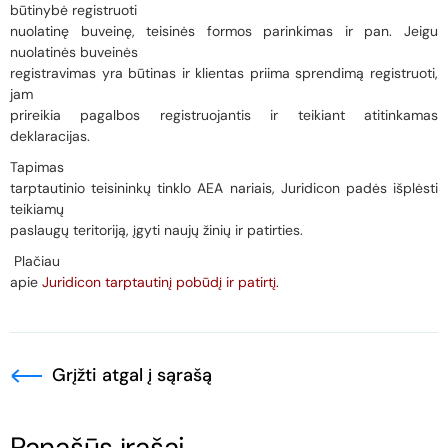
būtinybė registruoti
nuolatinę buveinę, teisinės formos parinkimas ir pan. Jeigu
nuolatinės buveinės
registravimas yra būtinas ir klientas priima sprendimą registruoti,
jam
prireikia pagalbos registruojantis ir teikiant atitinkamas
deklaracijas.
Tapimas
tarptautinio teisininkų tinklo AEA nariais, Juridicon padės išplėsti
teikiamų
paslaugų teritoriją, įgyti naujų žinių ir patirties.
Plačiau
apie
Juridicon tarptautinį pobūdį ir patirtį.
Grįžti atgal į sąrašą
Panašūs įrašai