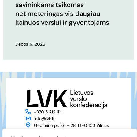
savininkams taikomas
net meteringas vis daugiau
kainuos verslui ir gyventojams
Liepos 17, 2026
+370 5 212 1111
info@lvk.lt
Gedimino pr. 2/1 – 28, LT-01103 Vilnius
Apie mus
Veikla