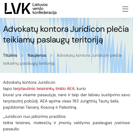
Advokatų kontora Juridicon plečia
teikiamų paslaugų teritoriją
Titulinis
Naujienos
Advokatų kontora Juridicon plečia
teikiamų paslaugų teritoriją
Advokatų kontora Juridicon
tapo
tarptautinio teisininkų tinklo AEA
, kurio
biurai yra visame pasaulyje, nare ir taip dar labiau sustiprino savo
tarptautinį pobūdį. AEA apima visas 193 Jungtinių Tautų šalis,
papildomai Taivanį, Kosovą ir Palestiną.
„Juridicon nuo įsikūrimo pradžios
teikia teisines, mokesčių ir įmonių valdymo paslaugas įvairiose
pasaulio