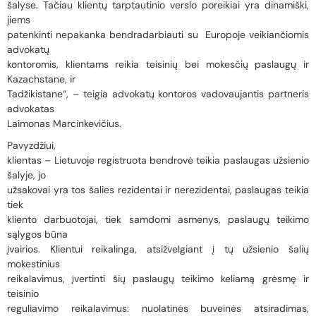
šalyse. Tačiau klientų tarptautinio verslo poreikiai yra dinamiški,
jiems
patenkinti nepakanka bendradarbiauti su Europoje veikiančiomis
advokatų
kontoromis, klientams reikia teisinių bei mokesčių paslaugų ir
Kazachstane, ir
Tadžikistane“, – teigia advokatų kontoros vadovaujantis partneris
advokatas
Laimonas Marcinkevičius.
Pavyzdžiui,
klientas – Lietuvoje registruota bendrovė teikia paslaugas užsienio
šalyje, jo
užsakovai yra tos šalies rezidentai ir nerezidentai, paslaugas teikia
tiek
kliento darbuotojai, tiek samdomi asmenys, paslaugų teikimo
sąlygos būna
įvairios. Klientui reikalinga, atsižvelgiant į tų užsienio šalių
mokestinius
reikalavimus, įvertinti šių paslaugų teikimo keliamą grėsmę ir
teisinio
reguliavimo reikalavimus: nuolatinės buveinės atsiradimas,