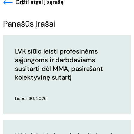
Grįžti atgal į sąrašą
Panašūs įrašai
LVK siūlo leisti profesinėms
sąjungoms ir darbdaviams
susitarti dėl MMA, pasirašant
kolektyvinę sutartį
Liepos 30, 2026