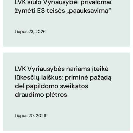
LVK siūlo Vyriausybei privalomai
žymėti ES teisės „paauksavimą“
Liepos 23, 2026
LVK Vyriausybės nariams įteikė
lūkesčių laiškus: priminė pažadą
dėl papildomo sveikatos
draudimo plėtros
Liepos 20, 2026