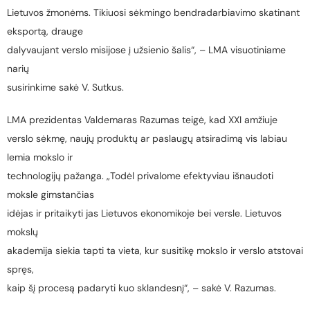
Lietuvos žmonėms. Tikiuosi sėkmingo bendradarbiavimo skatinant
eksportą, drauge
dalyvaujant verslo misijose į užsienio šalis“, – LMA visuotiniame
narių
susirinkime sakė V. Sutkus.
LMA prezidentas Valdemaras Razumas teigė, kad XXI amžiuje
verslo sėkmę, naujų produktų ar paslaugų atsiradimą vis labiau
lemia mokslo ir
technologijų pažanga. „Todėl privalome efektyviau išnaudoti
moksle gimstančias
idėjas ir pritaikyti jas Lietuvos ekonomikoje bei versle. Lietuvos
mokslų
akademija siekia tapti ta vieta, kur susitikę mokslo ir verslo atstovai
spręs,
kaip šį procesą padaryti kuo sklandesnį“, – sakė V. Razumas.