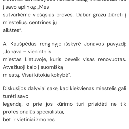
į savo aplinką: „Mes
sutvarkėme viešąsias erdves. Dabar gražu žiūrėti į
miestelius, centrines jų
aikštes“.
A. Kaušpėdas renginyje išskyrė Jonavos pavyzdį:
„Jonava – vienintelis
miestas Lietuvoje, kuris beveik visas renovuotas.
Atvažiuoji kaip į suomišką
miestą. Visai kitokia kokybė“.
Diskusijos dalyviai sakė, kad kiekvienas miestelis gali
turėti savo
legendą, o prie jos kūrimo turi prisidėti ne tik
profesionalūs specialistai,
bet ir vietiniai žmonės.