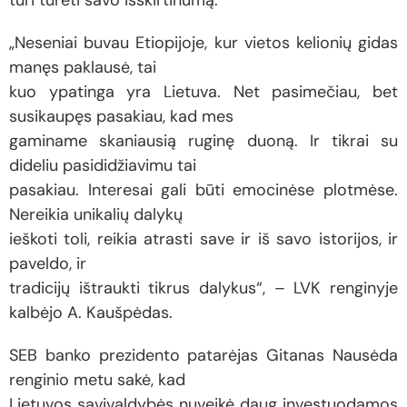
turi turėti savo išskirtinumą.
„Neseniai buvau Etiopijoje, kur vietos kelionių gidas
manęs paklausė, tai
kuo ypatinga yra Lietuva. Net pasimečiau, bet
susikaupęs pasakiau, kad mes
gaminame skaniausią ruginę duoną. Ir tikrai su
dideliu pasididžiavimu tai
pasakiau. Interesai gali būti emocinėse plotmėse.
Nereikia unikalių dalykų
ieškoti toli, reikia atrasti save ir iš savo istorijos, ir
paveldo, ir
tradicijų ištraukti tikrus dalykus“, – LVK renginyje
kalbėjo A. Kaušpėdas.
SEB banko prezidento patarėjas Gitanas Nausėda
renginio metu sakė, kad
Lietuvos savivaldybės nuveikė daug investuodamos