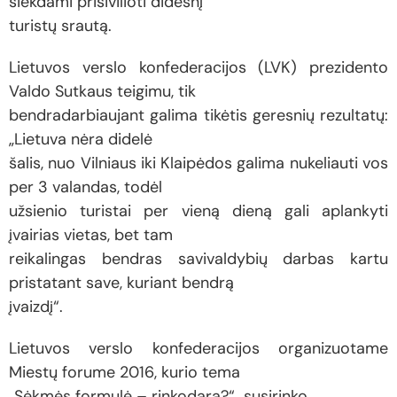
siekdami prisivilioti didesnį
turistų srautą.
Lietuvos verslo konfederacijos (LVK) prezidento
Valdo Sutkaus teigimu, tik
bendradarbiaujant galima tikėtis geresnių rezultatų:
„Lietuva nėra didelė
šalis, nuo Vilniaus iki Klaipėdos galima nukeliauti vos
per 3 valandas, todėl
užsienio turistai per vieną dieną gali aplankyti
įvairias vietas, bet tam
reikalingas bendras savivaldybių darbas kartu
pristatant save, kuriant bendrą
įvaizdį“.
Lietuvos verslo konfederacijos organizuotame
Miestų forume 2016, kurio tema
„Sėkmės formulė – rinkodara?“ susirinko