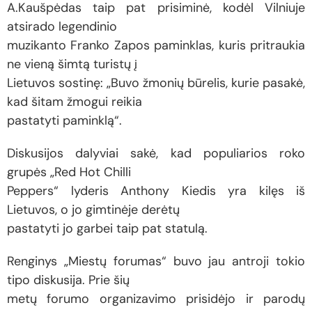
A.Kaušpėdas taip pat prisiminė, kodėl Vilniuje
atsirado legendinio
muzikanto Franko Zapos paminklas, kuris pritraukia
ne vieną šimtą turistų į
Lietuvos sostinę: „Buvo žmonių būrelis, kurie pasakė,
kad šitam žmogui reikia
pastatyti paminklą“.
Diskusijos dalyviai sakė, kad populiarios roko
grupės „Red Hot Chilli
Peppers“ lyderis Anthony Kiedis yra kilęs iš
Lietuvos, o jo gimtinėje derėtų
pastatyti jo garbei taip pat statulą.
Renginys „Miestų forumas“ buvo jau antroji tokio
tipo diskusija. Prie šių
metų forumo organizavimo prisidėjo ir parodų