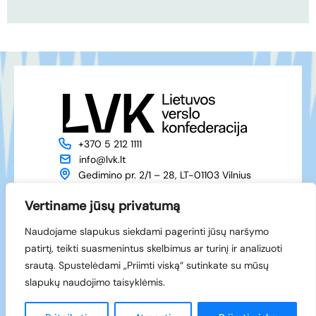
+370 5 212 1111
info@lvk.lt
Gedimino pr. 2/1 – 28, LT-01103 Vilnius
Apie mus
Veikla
Vertiname jūsų privatumą
Naujienos
Renginiai
Naudojame slapukus siekdami pagerinti jūsų naršymo
Narystė
Kontaktai
patirtį, teikti suasmenintus skelbimus ar turinį ir analizuoti
Facebook
srautą. Spustelėdami „Priimti viską“ sutinkate su mūsų
LinkedIn
slapukų naudojimo taisyklėmis.
© 1994-2026 LVK
Sukūrė