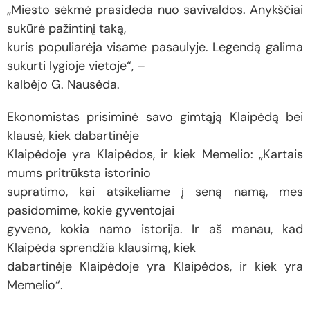
„Miesto sėkmė prasideda nuo savivaldos. Anykščiai
sukūrė pažintinį taką,
kuris populiarėja visame pasaulyje. Legendą galima
sukurti lygioje vietoje“, –
kalbėjo G. Nausėda.
Ekonomistas prisiminė savo gimtąją Klaipėdą bei
klausė, kiek dabartinėje
Klaipėdoje yra Klaipėdos, ir kiek Memelio: „Kartais
mums pritrūksta istorinio
supratimo, kai atsikeliame į seną namą, mes
pasidomime, kokie gyventojai
gyveno, kokia namo istorija. Ir aš manau, kad
Klaipėda sprendžia klausimą, kiek
dabartinėje Klaipėdoje yra Klaipėdos, ir kiek yra
Memelio“.