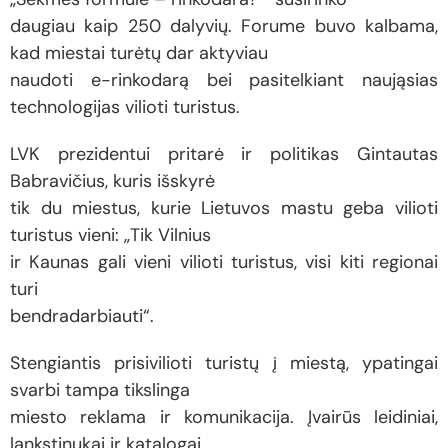
daugiau kaip 250 dalyvių. Forume buvo kalbama,
kad miestai turėtų dar aktyviau
naudoti e-rinkodarą bei pasitelkiant naująsias
technologijas vilioti turistus.
LVK prezidentui pritarė ir politikas Gintautas
Babravičius, kuris išskyrė
tik du miestus, kurie Lietuvos mastu geba vilioti
turistus vieni: „Tik Vilnius
ir Kaunas gali vieni vilioti turistus, visi kiti regionai
turi
bendradarbiauti“.
Stengiantis prisivilioti turistų į miestą, ypatingai
svarbi tampa tikslinga
miesto reklama ir komunikacija. Įvairūs leidiniai,
lankstinukai ir katalogai