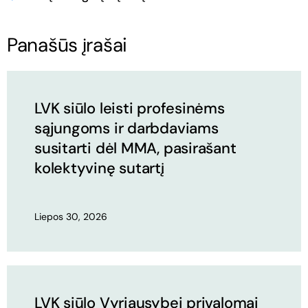
Panašūs įrašai
LVK siūlo leisti profesinėms
sąjungoms ir darbdaviams
susitarti dėl MMA, pasirašant
kolektyvinę sutartį
Liepos 30, 2026
LVK siūlo Vyriausybei privalomai