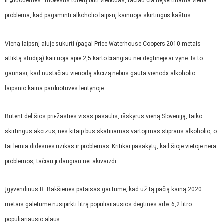
ir „nuodėmės“ mokestis turėtų būti vienodas, tačiau čia neįvertinama viena
problema, kad pagaminti alkoholio laipsnį kainuoja skirtingus kaštus.
Vieną laipsnį aluje sukurti (pagal Price Waterhouse Coopers 2010 metais
atliktą studiją) kainuoja apie 2,5 karto brangiau nei degtinėje ar vyne. Iš to
gaunasi, kad nustačiau vienodą akcizą nebus gauta vienoda alkoholio
laipsnio kaina parduotuvės lentynoje.
Būtent dėl šios priežasties visas pasaulis, išskyrus vieną Slovėniją, taiko
skirtingus akcizus, nes kitaip bus skatinamas vartojimas stipraus alkoholio, o
tai lemia didesnes rizikas ir problemas. Kritikai pasakytų, kad šioje vietoje nėra
problemos, tačiau ji daugiau nei akivaizdi.
Įgyvendinus R. Bakšienės pataisas gautume, kad už tą pačią kainą 2020
metais galėtume nusipirkti litrą populiariausios degtinės arba 6,2 litro
populiariausio alaus.