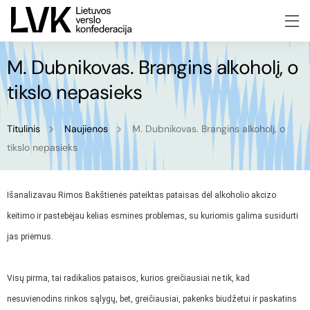
M. Dubnikovas. Brangins alkoholį, o
tikslo nepasieks
Titulinis
Naujienos
M. Dubnikovas. Brangins alkoholį, o
tikslo nepasieks
Išanalizavau Rimos Bakštienės pateiktas pataisas dėl alkoholio akcizo
keitimo ir pastebėjau kelias esmines problemas, su kuriomis galima susidurti
jas priėmus.
Visų pirma, tai radikalios pataisos, kurios greičiausiai ne tik, kad
nesuvienodins rinkos sąlygų, bet, greičiausiai, pakenks biudžetui ir paskatins