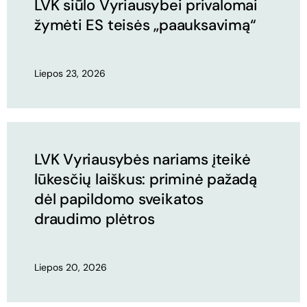
LVK siūlo Vyriausybei privalomai
žymėti ES teisės „paauksavimą“
Liepos 23, 2026
LVK Vyriausybės nariams įteikė
lūkesčių laiškus: priminė pažadą
dėl papildomo sveikatos
draudimo plėtros
Liepos 20, 2026