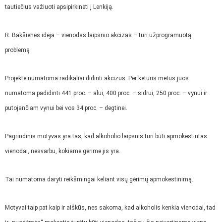
tautiečius važiuoti apsipirkinėti į Lenkiją.
R. Bakšienės idėja – vienodas laipsnio akcizas – turi užprogramuotą
problemą
Projekte numatoma radikaliai didinti akcizus. Per keturis metus juos
numatoma padidinti 441 proc. – alui, 400 proc. – sidrui, 250 proc. – vynui ir
putojančiam vynui bei vos 34 proc. – degtinei.
Pagrindinis motyvas yra tas, kad alkoholio laipsnis turi būti apmokestintas
vienodai, nesvarbu, kokiame gėrime jis yra.
Tai numatoma daryti reikšmingai keliant visų gėrimų apmokestinimą.
Motyvai taip pat kaip ir aiškūs, nes sakoma, kad alkoholis kenkia vienodai, tad