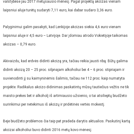
valstybėse jau 2017 metųsausio mėnesį. Pagal projektą akcizas vienam
laipsniui aluje turėtų sudaryti 7,11 euro, kai dabar sudaro 3,36 euro.
Palyginimui galim pasakyti, kad Lenkijoje akcizas siekia 4,6 euro vienam
laipsniui aluje ir 4,5 euro – Latvijoje. Dar įdomiau atrodo Vokietijoje taikomas
akcizas – 0,79 euro.
Akivaizdu, kad erdvės didinti akcizą yra, tačiau reikia jausti ribą. Būtų galima
didinti akcizą 20 – 25 proc. silpnajam alkoholiui bei 4 – 6 proc. stipriajam ir
suvienodinti jį su kaimyninėmis šalimis, tačiau ne 112 proc. kaip numatyta
projekte. Radikalus akcizo didinimas paskatintų mūsų tautiečius vežtis ne tik
maisto prekes bet ir alkoholį iš artimiausio užsienio, o tai atsilieptų biudžeto
surinkimui per netekimus iš akcizų ir pridėtinės vertės mokestį.
Beje biudžeto problemos čia taip pat pradeda darytis aktualios. Paskutinį kartą
akcizai alkoholiui buvo didinti 2016 metų kovo mėnesį.