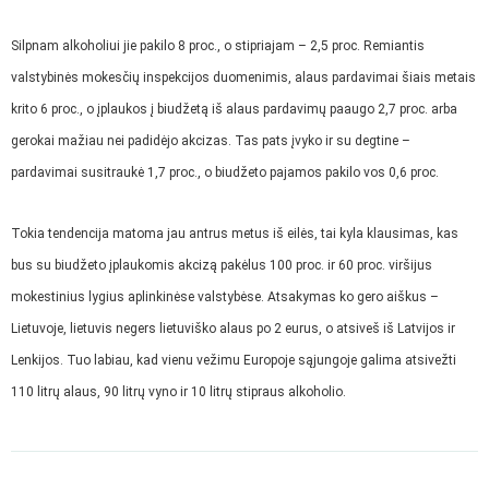
Silpnam alkoholiui jie pakilo 8 proc., o stipriajam – 2,5 proc. Remiantis
valstybinės mokesčių inspekcijos duomenimis, alaus pardavimai šiais metais
krito 6 proc., o įplaukos į biudžetą iš alaus pardavimų paaugo 2,7 proc. arba
gerokai mažiau nei padidėjo akcizas. Tas pats įvyko ir su degtine –
pardavimai susitraukė 1,7 proc., o biudžeto pajamos pakilo vos 0,6 proc.
Tokia tendencija matoma jau antrus metus iš eilės, tai kyla klausimas, kas
bus su biudžeto įplaukomis akcizą pakėlus 100 proc. ir 60 proc. viršijus
mokestinius lygius aplinkinėse valstybėse. Atsakymas ko gero aiškus –
Lietuvoje, lietuvis negers lietuviško alaus po 2 eurus, o atsiveš iš Latvijos ir
Lenkijos. Tuo labiau, kad vienu vežimu Europoje sąjungoje galima atsivežti
110 litrų alaus, 90 litrų vyno ir 10 litrų stipraus alkoholio.