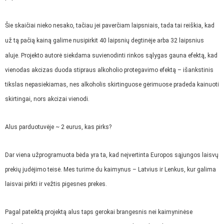
Šie skaičiai nieko nesako, tačiau jei paverčiam laipsniais, tada tai reiškia, kad
už tą pačią kainą galime nusipirkit 40 laipsnių degtinėje arba 32 laipsnius
aluje.
Projekto autorė siekdama suvienodinti rinkos sąlygas gauna efektą, kad
vienodas akcizas duoda stipraus alkoholio protegavimo efektą – išankstinis
tikslas nepasiekiamas, nes alkoholis skirtinguose gėrimuose pradeda kainuoti
skirtingai, nors akcizai vienodi.
Alus parduotuvėje ~ 2 eurus, kas pirks?
Dar viena užprogramuota bėda yra ta, kad neįvertinta Europos sąjungos laisvų
prekių judėjimo teisė. Mes turime du kaimynus – Latvius ir Lenkus, kur galima
laisvai pirkti ir vežtis pigesnes prekes.
Pagal pateiktą projektą alus taps gerokai brangesnis nei kaimyninėse