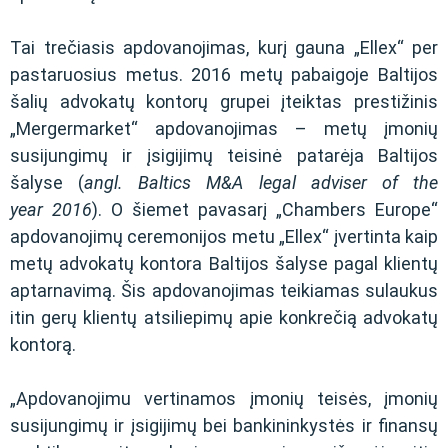
Tai trečiasis apdovanojimas, kurį gauna „Ellex“ per
pastaruosius metus. 2016 metų pabaigoje Baltijos
šalių advokatų kontorų grupei įteiktas prestižinis
„Mergermarket“ apdovanojimas – metų įmonių
susijungimų ir įsigijimų teisinė patarėja Baltijos
šalyse (
angl. Baltics M&A legal adviser of the
year 2016
). O šiemet pavasarį „Chambers Europe“
apdovanojimų ceremonijos metu „Ellex“ įvertinta kaip
metų advokatų kontora Baltijos šalyse pagal klientų
aptarnavimą. Šis apdovanojimas teikiamas sulaukus
itin gerų klientų atsiliepimų apie konkrečią advokatų
kontorą.
„Apdovanojimu vertinamos įmonių teisės, įmonių
susijungimų ir įsigijimų bei bankininkystės ir finansų