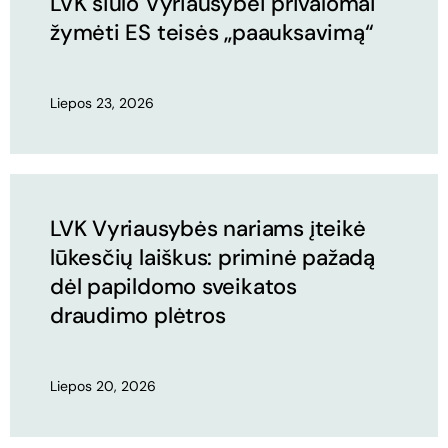
LVK siūlo Vyriausybei privalomai
žymėti ES teisės „paauksavimą“
Liepos 23, 2026
LVK Vyriausybės nariams įteikė
lūkesčių laiškus: priminė pažadą
dėl papildomo sveikatos
draudimo plėtros
Liepos 20, 2026