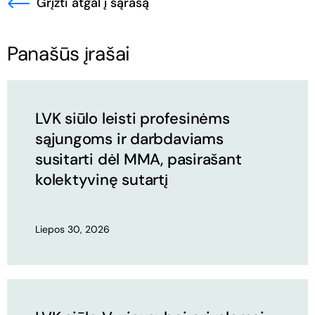
Grįžti atgal į sąrašą
Panašūs įrašai
LVK siūlo leisti profesinėms
sąjungoms ir darbdaviams
susitarti dėl MMA, pasirašant
kolektyvinę sutartį
Liepos 30, 2026