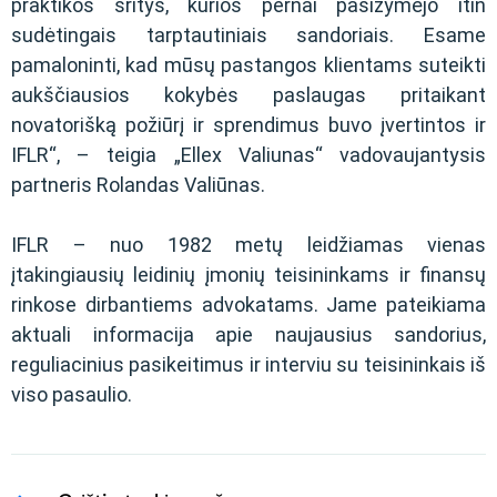
praktikos sritys, kurios pernai pasižymėjo itin
sudėtingais tarptautiniais sandoriais. Esame
pamaloninti, kad mūsų pastangos klientams suteikti
aukščiausios kokybės paslaugas pritaikant
novatorišką požiūrį ir sprendimus buvo įvertintos ir
IFLR“, – teigia „Ellex Valiunas“ vadovaujantysis
partneris Rolandas Valiūnas.
IFLR – nuo 1982 metų leidžiamas vienas
įtakingiausių leidinių įmonių teisininkams ir finansų
rinkose dirbantiems advokatams. Jame pateikiama
aktuali informacija apie naujausius sandorius,
reguliacinius pasikeitimus ir interviu su teisininkais iš
viso pasaulio.