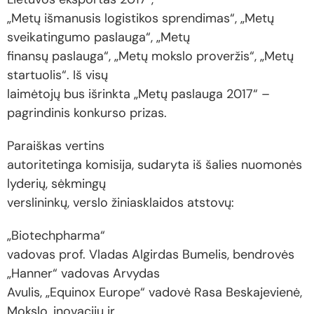
„Metų išmanusis logistikos sprendimas“, „Metų
sveikatingumo paslauga“, „Metų
finansų paslauga“, „Metų mokslo proveržis“, „Metų
startuolis“. Iš visų
laimėtojų bus išrinkta „Metų paslauga 2017“ –
pagrindinis konkurso prizas.
Paraiškas vertins
autoritetinga komisija, sudaryta iš šalies nuomonės
lyderių, sėkmingų
verslininkų, verslo žiniasklaidos atstovų:
„Biotechpharma“
vadovas prof. Vladas Algirdas Bumelis, bendrovės
„Hanner“ vadovas Arvydas
Avulis, „Equinox Europe“ vadovė Rasa Beskajevienė,
Mokslo, inovacijų ir