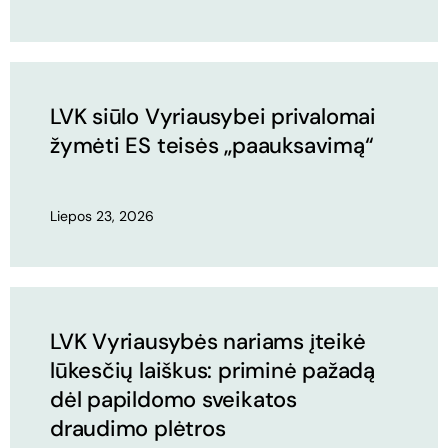
LVK siūlo Vyriausybei privalomai
žymėti ES teisės „paauksavimą“
Liepos 23, 2026
LVK Vyriausybės nariams įteikė
lūkesčių laiškus: priminė pažadą
dėl papildomo sveikatos
draudimo plėtros