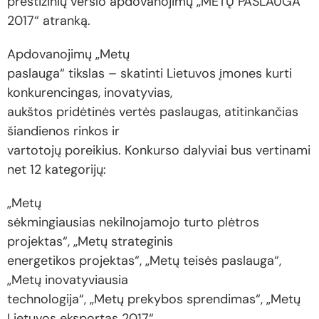
prestižinių verslo apdovanojimų „METŲ PASLAUGA
2017“ atranką.
Apdovanojimų „Metų
paslauga“ tikslas – skatinti Lietuvos įmones kurti
konkurencingas, inovatyvias,
aukštos pridėtinės vertės paslaugas, atitinkančias
šiandienos rinkos ir
vartotojų poreikius. Konkurso dalyviai bus vertinami
net 12 kategorijų:
„Metų
sėkmingiausias nekilnojamojo turto plėtros
projektas“, „Metų strateginis
energetikos projektas“, „Metų teisės paslauga“,
„Metų inovatyviausia
technologija“, „Metų prekybos sprendimas“, „Metų
Lietuvos eksportas 2017“,