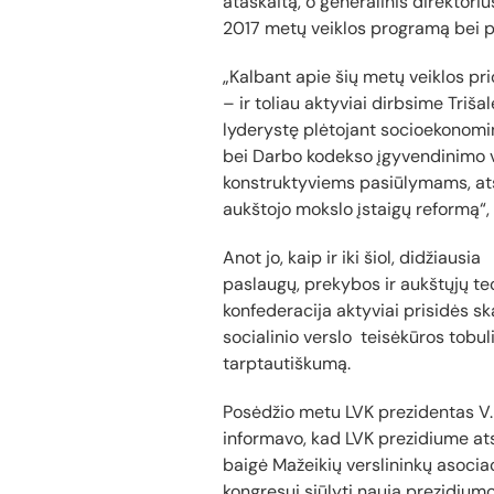
ataskaitą, o generalinis direktor
2017 metų veiklos programą bei pr
„Kalbant apie šių metų veiklos pri
– ir toliau aktyviai dirbsime Triša
lyderystę plėtojant socioekonomin
bei Darbo kodekso įgyvendinimo v
konstruktyviems pasiūlymams, atsp
aukštojo mokslo įstaigų reformą“, 
Anot jo, kaip ir iki šiol, didžiausia
paslaugų, prekybos ir aukštųjų te
konfederacija aktyviai prisidės s
socialinio verslo teisėkūros tobu
tarptautiškumą.
Posėdžio metu LVK prezidentas V.
informavo, kad LVK prezidiume atsi
baigė Mažeikių verslininkų asociac
kongresui siūlyti naują prezidium