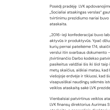
Posėdį pradėję LVK apdovanojim
„Socialiai atsakingas verslas“ gau
tvirtinimu prezidiumo nariai buvo
ataskaita.
„2016-ieji konfederacijai buvo lab
aktyvūs ir produktyvūs. Ypač džiu
kurių pernai pateikėme 174, skaiči
verslui itin svarbaus dokumento 
įtvirtinančio Darbo kodekso patvir
pasikeitus valdžiai šis iki šiol tai
metų skaičius, aiškiai matau, kad
viešojoje erdvėje ir tikiuosi, kad 
visapusiškai naudingų sėkmės ist
veiklos ataskaitą sakė LVK prezid
Vienbalsiai patvirtinus veiklos at
LVK finansų direktorius Aurimas S