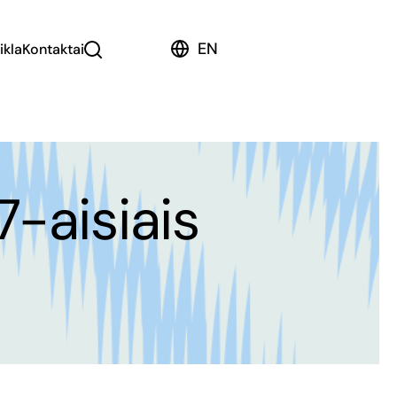
EN
ikla
Kontaktai
7-aisiais