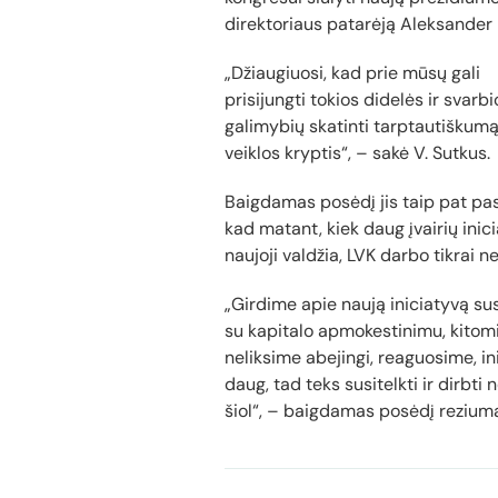
direktoriaus patarėją Aleksander 
„Džiaugiuosi, kad prie mūsų gali
prisijungti tokios didelės ir svar
galimybių skatinti tarptautiškumą, 
veiklos kryptis“, – sakė V. Sutkus.
Baigdamas posėdį jis taip pat pa
kad matant, kiek daug įvairių inicia
naujoji valdžia, LVK darbo tikrai ne
„Girdime apie naują iniciatyvą sus
su kapitalo apmokestinimu, kitomi
neliksime abejingi, reaguosime, i
daug, tad teks susitelkti ir dirbti
šiol“, – baigdamas posėdį rezium