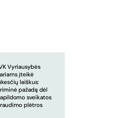
VK Vyriausybės
ariams įteikė
ūkesčių laiškus:
riminė pažadą dėl
apildomo sveikatos
raudimo plėtros