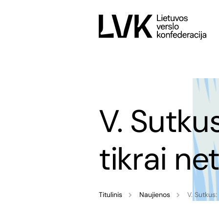
V. Sutku
tikrai ne
Titulinis
Naujienos
V. Sutkus: