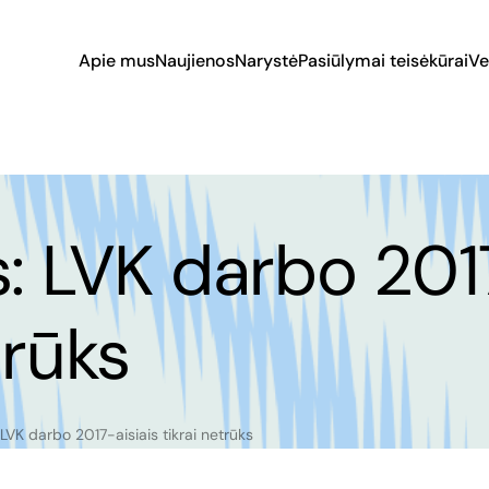
Apie mus
Naujienos
Narystė
Pasiūlymai teisėkūrai
Ve
s: LVK darbo 201
trūks
 LVK darbo 2017-aisiais tikrai netrūks