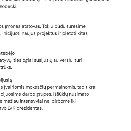
Kobecki.
bios įmonės atstovas. Tokiu būdu turėsime
inicijuoti naujus projektus ir plėtoti kitas
stebėjo,
tyvų, tiesiogiai susijusių su verslu, turi
trūks.
ijusią
s įvairiomis mokesčių permainomis, tad tikrai
nicijuosime darbo grupes. Iššūkių nusimato
 ne mažiau intensyviai nei dirbome iki
avo LVK prezidentas.