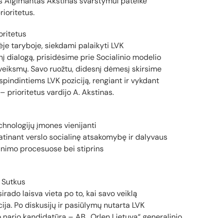
ius Algimantas Akstinas svarstymui pateikė
ioritetus.
oritetus
lėje taryboje, siekdami palaikyti LVK
į dialogą, prisidėsime prie Socialinio modelio
eiksmų. Savo ruožtu, didesnį dėmesį skirsime
indintiems LVK poziciją, rengiant ir vykdant
– prioritetus vardijo A. Akstinas.
chnologijų įmones vienijanti
katinant verslo socialinę atsakomybę ir dalyvaus
linimo procesuose bei stiprins
 Sutkus
rado laisva vieta po to, kai savo veiklą
ija. Po diskusijų ir pasiūlymų nutarta LVK
o nario kandidatūrą – AB „Orlen Lietuva“ generalinio