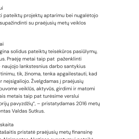
ui
ti pateiktų projektų aptarimu bei nugalėtojo
 supažindinti su praėjusių metų veiklos
ai
gina solidus pateiktų teisėkūros pasiūlymų,
us. Praėję metai taip pat paženklinti
– naujojo lankstesnius darbo santykius
tinimu, tik, žinoma, tenka apgailestauti, kad
p ir neįsigaliojo. Žvelgdamas į praėjusių
 buvome veiklūs, aktyvūs, girdimi ir matomi
šiais metais taip pat turėsime verslui
orijų pavyzdžių“, – pristatydamas 2016 metų
entas Valdas Sutkus.
askaita
tašaitis pristatė praėjusių metų finansinę