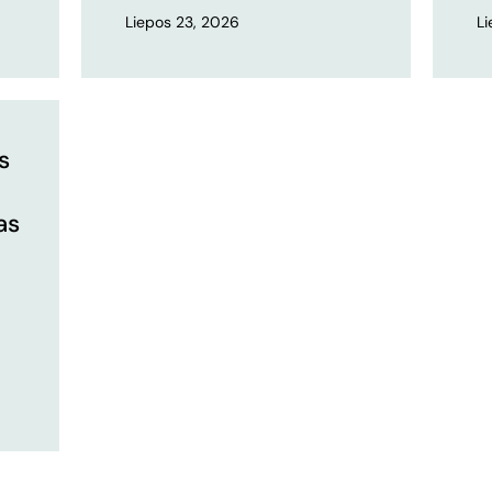
Liepos 23, 2026
L
s
as