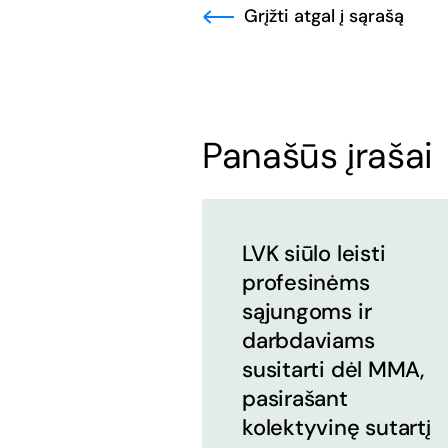
Grįžti atgal į sąrašą
Panašūs įrašai
LVK siūlo leisti
profesinėms
sąjungoms ir
darbdaviams
susitarti dėl MMA,
pasirašant
kolektyvinę sutartį