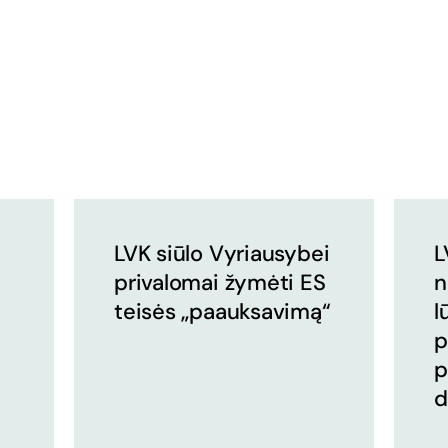
LVK siūlo Vyriausybei
L
privalomai žymėti ES
n
teisės „paauksavimą“
l
p
p
d