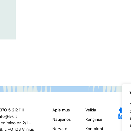
370 5 212 1111
Apie mus
Veikla
F
nfo@lvk.lt
Li
Naujienos
Renginiai
edimino pr. 2/1 –
Narystė
Kontaktai
8, LT-01103 Vilnius