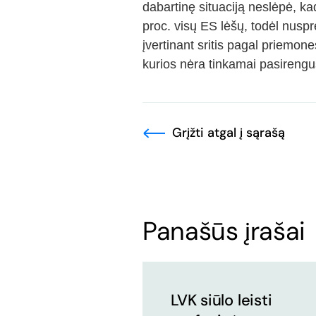
dabartinę situaciją neslėpė, k
proc. visų ES lėšų, todėl nuspr
įvertinant sritis pagal priemones 
kurios nėra tinkamai pasirengu
Grįžti atgal į sąrašą
Panašūs įrašai
LVK siūlo leisti