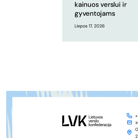
kainuos verslui ir
gyventojams
Liepos 17, 2026
+
i
G
2