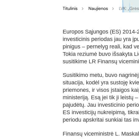
Titulinis
Naujienos
LVK: „Grės
Europos Sąjungos (ES) 2014-
investicinis periodas jau yra įp
pinigus – pernelyg reali, kad ve
Tokia reziumė buvo išsakyta L
susitikime LR Finansų vicemin
Susitikimo metu, buvo nagrin
situacija, kodėl yra sustoję kvi
priemones, ir visos įstaigos kai
ministeriją. Esą jei tik ji leistų
pajudėtų. Jau investicinio perio
ES investicijų nukreipimą, tikrai
periodu apskritai sunkiai tas inv
Finansų viceministrė L. Maskali