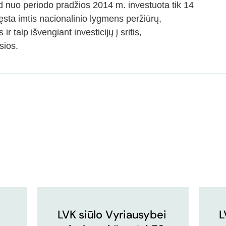
ad nuo periodo pradžios 2014 m. investuota tik 14
ęsta imtis nacionalinio lygmens peržiūrų,
ir taip išvengiant investicijų į sritis,
sios.
LVK siūlo Vyriausybei
L