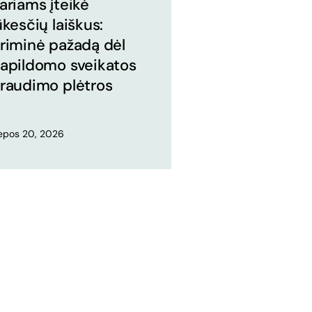
ariams įteikė
ūkesčių laiškus:
riminė pažadą dėl
apildomo sveikatos
raudimo plėtros
iepos 20, 2026