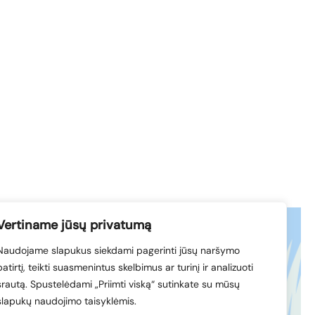
Vertiname jūsų privatumą
Naudojame slapukus siekdami pagerinti jūsų naršymo
acebook
© 1994-2026 LVK
patirtį, teikti suasmenintus skelbimus ar turinį ir analizuoti
nkedIn
srautą. Spustelėdami „Priimti viską“ sutinkate su mūsų
slapukų naudojimo taisyklėmis.
Sukūrė