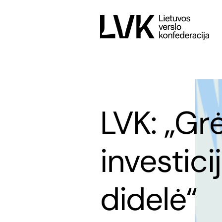
LVK: „Gr
investici
didelė“