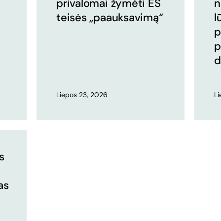
privalomai žymėti ES
n
teisės „paauksavimą“
l
p
p
d
Liepos 23, 2026
L
s
as