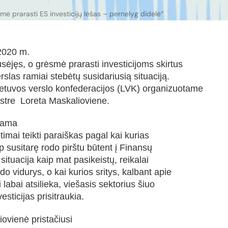
mė prarasti ES investicijų lėšas – pernelyg didelė“
2020 m.
usėjęs, o grėsmė prarasti investicijoms skirtus
rslas ramiai stebėtų susidariusią situaciją.
ietuvos verslo konfederacijos (LVK) organizuotame
istre Loreta Maskalioviene.
ėjama
etimai teikti paraiškas pagal kai kurias
p susitarę rodo pirštu būtent į Finansų
 – situacija kaip mat pasikeistų, reikalai
do vidurys, o kai kurios sritys, kalbant apie
 labai atsilieka, viešasis sektorius šiuo
esticijas prisitraukia.
ovienė pristačiusi