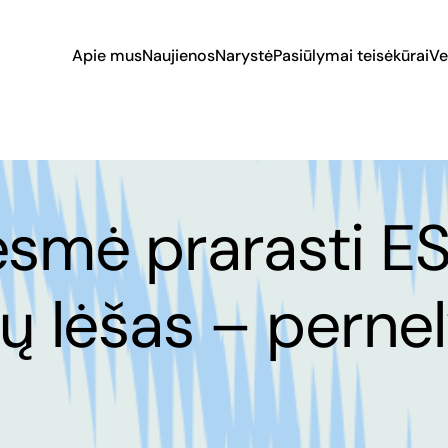
Apie mus
Naujienos
Narystė
Pasiūlymai teisėkūrai
Ve
ėsmė prarasti E
jų lėšas – perne