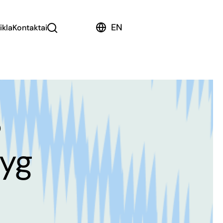
EN
ikla
Kontaktai
S
lyg