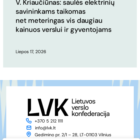
V. Kriaučiūnas: saulės elektrinių
savininkams taikomas
net meteringas vis daugiau
kainuos verslui ir gyventojams
Liepos 17, 2026
+370 5 212 1111
info@lvk.lt
Gedimino pr. 2/1 – 28, LT-01103 Vilnius