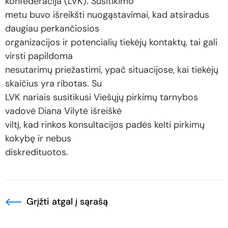
konfederacija (LVK). Susitikimo
metu buvo išreikšti nuogąstavimai, kad atsiradus
daugiau perkančiosios
organizacijos ir potencialių tiekėjų kontaktų, tai gali
virsti papildoma
nesutarimų priežastimi, ypač situacijose, kai tiekėjų
skaičius yra ribotas. Su
LVK nariais susitikusi Viešųjų pirkimų tarnybos
vadovė Diana Vilytė išreiškė
viltį, kad rinkos konsultacijos padės kelti pirkimų
kokybę ir nebus
diskredituotos.
Grįžti atgal į sąrašą