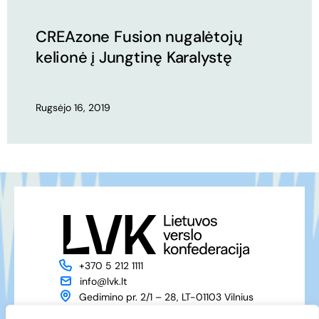
CREAzone Fusion nugalėtojų
kelionė į Jungtinę Karalystę
Rugsėjo 16, 2019
+370 5 212 1111
info@lvk.lt
Gedimino pr. 2/1 – 28, LT-01103 Vilnius
Apie mus
Veikla