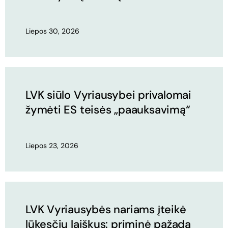
Liepos 30, 2026
LVK siūlo Vyriausybei privalomai
žymėti ES teisės „paauksavimą“
Liepos 23, 2026
LVK Vyriausybės nariams įteikė
lūkesčių laiškus: priminė pažadą