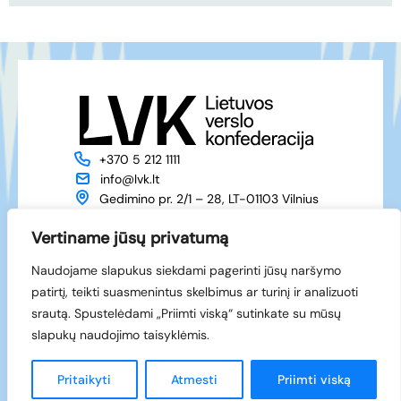
+370 5 212 1111
info@lvk.lt
Gedimino pr. 2/1 – 28, LT-01103 Vilnius
Apie mus
Veikla
Vertiname jūsų privatumą
Naujienos
Renginiai
Naudojame slapukus siekdami pagerinti jūsų naršymo
Narystė
Kontaktai
patirtį, teikti suasmenintus skelbimus ar turinį ir analizuoti
Facebook
srautą. Spustelėdami „Priimti viską“ sutinkate su mūsų
LinkedIn
slapukų naudojimo taisyklėmis.
© 1994-2026 LVK
Sukūrė
Pritaikyti
Atmesti
Priimti viską