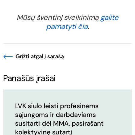
Mūsų šventinį sveikinimą
galite
pamatyti čia
.
Grįžti atgal į sąrašą
Panašūs įrašai
LVK siūlo leisti profesinėms
sąjungoms ir darbdaviams
susitarti dėl MMA, pasirašant
kolektyvinę sutartį