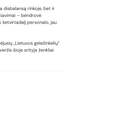
 disbalansą rinkoje, bet ir
ičiavimai – bendrovė
k ketvirtadalį personalo, jau
jusių „Lietuvos geležinkelių“
ržis šioje srityje ženkliai