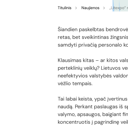
Titulinis
Naujienos
„Litexpo“ 
Šiandien paskelbtas bendrovės
retas, bet sveikintinas žingsn
samdyti privačią personalo ko
Klausimas kitas – ar kitos v
perteklinių veiklų? Lietuvos ve
neefektyvios valstybės valdomų
vėžlio tempais.
Tai labai keista, ypač įvertinu
naudą. Perkant paslaugas iš sp
valymo, apsaugos, baigiant fi
koncentruotis į pagrindinę veik