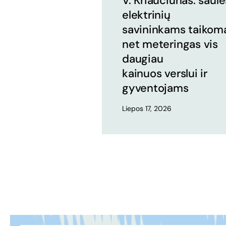
V. Kriaučiūnas: saulė
elektrinių
savininkams taikom
net meteringas vis
daugiau
kainuos verslui ir
gyventojams
Liepos 17, 2026