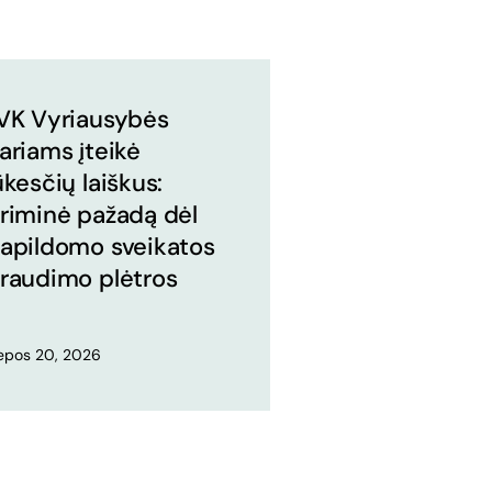
VK Vyriausybės
ariams įteikė
ūkesčių laiškus:
riminė pažadą dėl
apildomo sveikatos
raudimo plėtros
iepos 20, 2026