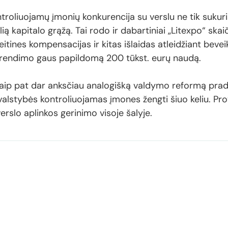
troliuojamų įmonių konkurencija su verslu ne tik sukuria
ą kapitalo grąžą. Tai rodo ir dabartiniai „Litexpo“ ska
šeitines kompensacijas ir kitas išlaidas atleidžiant bevei
sprendimo gaus papildomą 200 tūkst. eurų naudą.
, taip pat dar anksčiau analogišką valdymo reformą pradė
alstybės kontroliuojamas įmones žengti šiuo keliu. Prove
erslo aplinkos gerinimo visoje šalyje.