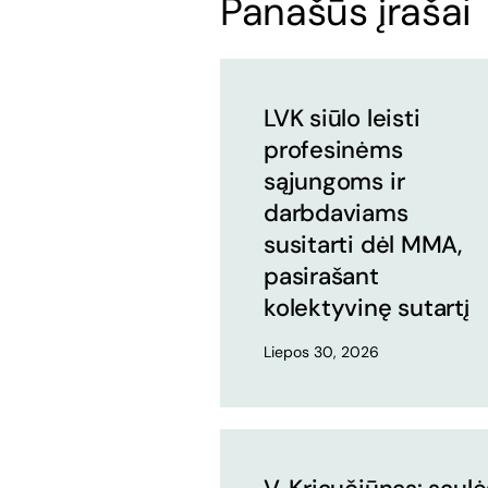
Panašūs įrašai
LVK siūlo leisti
profesinėms
sąjungoms ir
darbdaviams
susitarti dėl MMA,
pasirašant
kolektyvinę sutartį
Liepos 30, 2026