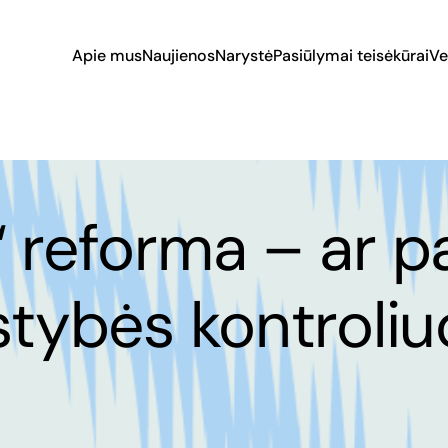
Apie mus
Naujienos
Narystė
Pasiūlymai teisėkūrai
Ve
“ reforma – ar p
lstybės kontroli