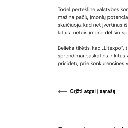
Todėl perteklinė valstybės kon
mažina pačių įmonių potenciali
skaičiuoja, kad net įvertinus i
kitais metais įmonė dėl šio 
Belieka tikėtis, kad „Litexpo“
sprendimai paskatins ir kitas v
prisidėtų prie konkurencinės v
Grįžti atgal į sąrašą