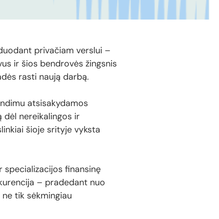
rduodant privačiam verslui –
vus ir šios bendrovės žingsnis
dės rasti naują darbą.
prendimu atsisakydamos
 dėl nereikalingos ir
nkiai šioje srityje vyksta
r specializacijos finansinę
onkurencija – pradedant nuo
 ne tik sėkmingiau