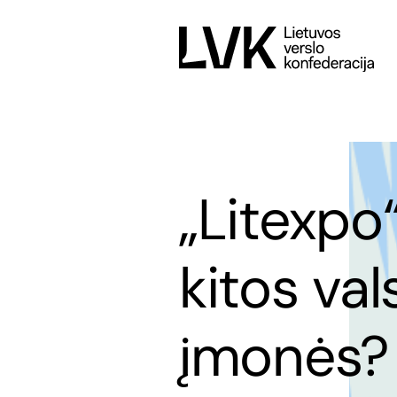
„Litexpo
kitos va
įmonės?