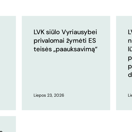
LVK siūlo Vyriausybei
L
privalomai žymėti ES
n
teisės „paauksavimą“
l
p
p
d
Liepos 23, 2026
L