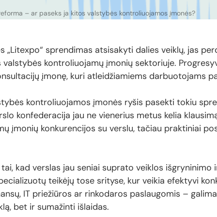
reforma – ar paseks ja kitos valstybės kontroliuojamos įmonės?
 „Litexpo“ sprendimas atsisakyti dalies veiklų, jas pe
is valstybės kontroliuojamų įmonių sektoriuje. Progresy
nsultacijų įmonę, kuri atleidžiamiems darbuotojams pa
alstybės kontroliuojamos įmonės ryšis pasekti tokiu s
rslo konfederacija jau ne vienerius metus kelia klausimą
 įmonių konkurencijos su verslu, tačiau praktiniai posli
s tai, kad verslas jau seniai suprato veiklos išgryninimo i
ecializuotų teikėjų tose srityse, kur veikia efektyvi k
nansų, IT priežiūros ar rinkodaros paslaugomis – galima
lą, bet ir sumažinti išlaidas.