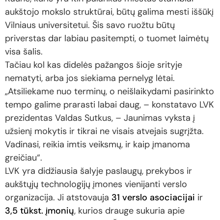
aukštojo mokslo struktūrai, būtų galima mesti iššūkį
Vilniaus universitetui. Šis savo ruožtu būtų
priverstas dar labiau pasitempti, o tuomet laimėtų
visa šalis.
Tačiau kol kas didelės pažangos šioje srityje
nematyti, arba jos siekiama pernelyg lėtai.
„Atsiliekame nuo terminų, o neišlaikydami pasirinkto
tempo galime prarasti labai daug, – konstatavo LVK
prezidentas Valdas Sutkus, – Jaunimas vyksta į
užsienį mokytis ir tikrai ne visais atvejais sugrįžta.
Vadinasi, reikia imtis veiksmų, ir kaip įmanoma
greičiau“.
LVK yra didžiausia šalyje paslaugų, prekybos ir
aukštųjų technologijų įmones vienijanti verslo
organizacija. Ji atstovauja
31 verslo asociacijai
ir
3,5 tūkst. įmonių
, kurios drauge sukuria apie