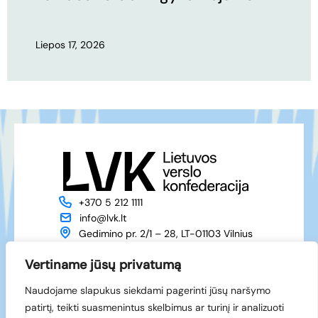
Liepos 17, 2026
+370 5 212 1111
info@lvk.lt
Gedimino pr. 2/1 – 28, LT-01103 Vilnius
Apie mus
Veikla
Vertiname jūsų privatumą
Naujienos
Renginiai
Naudojame slapukus siekdami pagerinti jūsų naršymo
Narystė
Kontaktai
patirtį, teikti suasmenintus skelbimus ar turinį ir analizuoti
Facebook