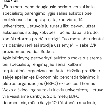
iššūkius.
„Šiuo metu bene daugiausia nerimo verslui kelia
specialistų parengimo lygis šalies aukštosiose
mokyklose. Jau apsispręsta, kad vietoj 14
universitetų Lietuvoje jų turėtų likti devyni, užtat
aukštesnės studijų kokybės. Tačiau dabar atrodo,
kad ši reforma pradėjo strigti. Tuo metu abiturientai
vis dažniau renkasi studija užsienyje“, – sakė LVK
prezidentas Valdas Sutkus.
Apie būtinybę pertvarkyti aukštojo mokslo sistemą
bei specialistų rengimą jau seniai kalba ir
tarptautinės organizacijos. Antai birželio pradžioje
šalyje apsilankęs Ekonominio bendradarbiavimo ir
plėtros organizacijos (EBPO) ekspertas Thomas
Weko aiškino, jog su tokiu kiekiu universitetų Lietuva
yra visiškame užribyje. 2016 metų EBPO
duomenimis, mūsų šalyje 10 tūkstančių studentų