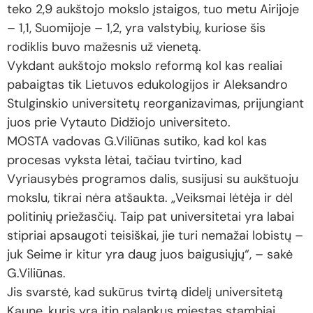
teko 2,9 aukštojo mokslo įstaigos, tuo metu Airijoje
– 1,1, Suomijoje – 1,2, yra valstybių, kuriose šis
rodiklis buvo mažesnis už vienetą.
Vykdant aukštojo mokslo reformą kol kas realiai
pabaigtas tik Lietuvos edukologijos ir Aleksandro
Stulginskio universitetų reorganizavimas, prijungiant
juos prie Vytauto Didžiojo universiteto.
MOSTA vadovas G.Viliūnas sutiko, kad kol kas
procesas vyksta lėtai, tačiau tvirtino, kad
Vyriausybės programos dalis, susijusi su aukštuoju
mokslu, tikrai nėra atšaukta. „Veiksmai lėtėja ir dėl
politinių priežasčių. Taip pat universitetai yra labai
stipriai apsaugoti teisiškai, jie turi nemažai lobistų –
juk Seime ir kitur yra daug juos baigusiųjų“, – sakė
G.Viliūnas.
Jis svarstė, kad sukūrus tvirtą didelį universitetą
Kaune, kuris yra itin palankus miestas stambiai