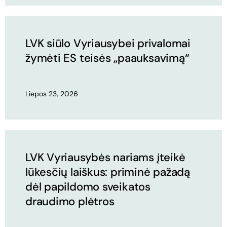
LVK siūlo Vyriausybei privalomai
žymėti ES teisės „paauksavimą“
Liepos 23, 2026
LVK Vyriausybės nariams įteikė
lūkesčių laiškus: priminė pažadą
dėl papildomo sveikatos
draudimo plėtros