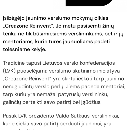
Įsibėgėjo jaunimo verslumo mokymų ciklas
„Creazone Reinvent“. Jo metu pasisemti žinių
tenka ne tik būsimiesiems verslininkams, bet ir jų
mentoriams, kurie turės jaunuoliams padėti
tolesniame kelyje.
Tradicine tapusi Lietuvos verslo konfederacijos
(LVK) puoselėjama verslumo skatinimo iniciatyva
„Creazone Reinvent“ yra skirta ieškoti tarp jaunimo
nenugludintų verslo perlų. Jiems padeda mentoriai,
tarp kurių yra nemažai patyrusių verslininkų,
galinčių perteikti savo patirtį bei įgūdžius.
Pasak LVK prezidento Valdo Sutkaus, verslininkai,
kurie siekia savo patirtį perduoti jaunimui, yra