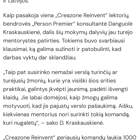
ir Latvijos.
Kaip pasakoja viena „Creazone Reinvent“ lektorių,
bendrovės „Person Premier“ konsultantė Danguolė
Kraskauskienė, dalis šių mokymų dalyvių jau turėjo
mentorystės patirties. Tokiems buvo svarbiausi
klausimai, ką galima sužinoti ir patobulinti, kad
darbas vyktų dar sklandžiau.
„Taip pat susirinko nemažai verslą turinčių ar
turėjusių žmonių, kurie yra visiški šios srities
praktikai, galintys įkvėpti jaunimą, padėti išvengti
klaidų. Jie labai domėjosi, kaip žmogų galima
motyvuoti, kad jis pajustų verslo pašaukimą. Aišku,
kiekvienas mentorius nori surinkti tokią komandą,
kuri nugalėtų“, – sako D. Kraskauskienė.
„Creazone Reinvent“ geriausių komandų laukia 1000