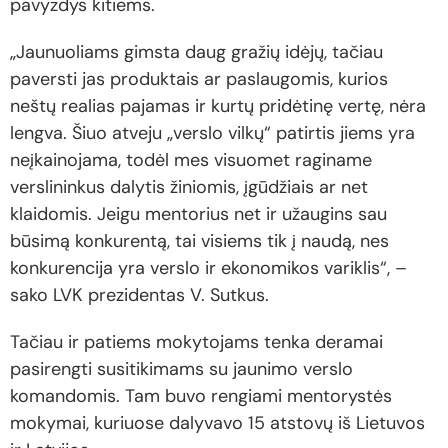
pavyzdys kitiems.
„Jaunuoliams gimsta daug gražių idėjų, tačiau
paversti jas produktais ar paslaugomis, kurios
neštų realias pajamas ir kurtų pridėtinę vertę, nėra
lengva. Šiuo atveju „verslo vilkų“ patirtis jiems yra
neįkainojama, todėl mes visuomet raginame
verslininkus dalytis žiniomis, įgūdžiais ar net
klaidomis. Jeigu mentorius net ir užaugins sau
būsimą konkurentą, tai visiems tik į naudą, nes
konkurencija yra verslo ir ekonomikos variklis“, –
sako LVK prezidentas V. Sutkus.
Tačiau ir patiems mokytojams tenka deramai
pasirengti susitikimams su jaunimo verslo
komandomis. Tam buvo rengiami mentorystės
mokymai, kuriuose dalyvavo 15 atstovų iš Lietuvos