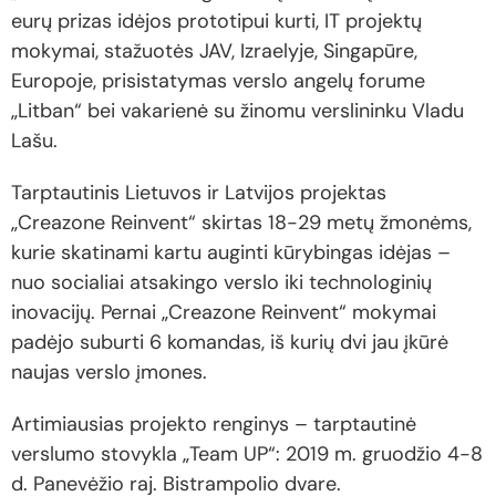
eurų prizas idėjos prototipui kurti, IT projektų
mokymai, stažuotės JAV, Izraelyje, Singapūre,
Europoje, prisistatymas verslo angelų forume
„Litban“ bei vakarienė su žinomu verslininku Vladu
Lašu.
Tarptautinis Lietuvos ir Latvijos projektas
„Creazone Reinvent“ skirtas 18-29 metų žmonėms,
kurie skatinami kartu auginti kūrybingas idėjas –
nuo socialiai atsakingo verslo iki technologinių
inovacijų. Pernai „Creazone Reinvent“ mokymai
padėjo suburti 6 komandas, iš kurių dvi jau įkūrė
naujas verslo įmones.
Artimiausias projekto renginys – tarptautinė
verslumo stovykla „Team UP“: 2019 m. gruodžio 4-8
d. Panevėžio raj. Bistrampolio dvare.