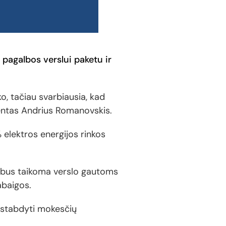
 pagalbos verslui paketu ir
o, tačiau svarbiausia, kad
identas Andrius Romanovskis.
 elektros energijos rinkos
au bus taikoma verslo gautoms
abaigos.
, stabdyti mokesčių