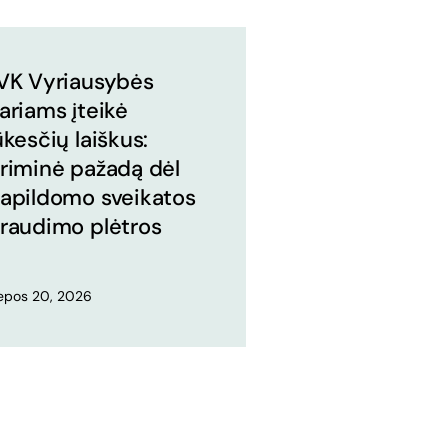
VK Vyriausybės
ariams įteikė
ūkesčių laiškus:
riminė pažadą dėl
apildomo sveikatos
raudimo plėtros
iepos 20, 2026