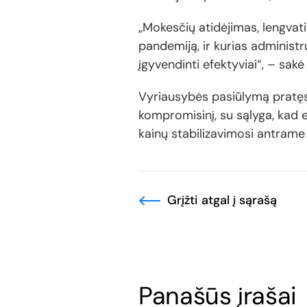
„Mokesčių atidėjimas, lengvati
pandemiją, ir kurias administru
įgyvendinti efektyviai“, – sa
Vyriausybės pasiūlymą pratęs
kompromisinį, su sąlyga, kad 
kainų stabilizavimosi antram
Grįžti atgal į sąrašą
Panašūs įrašai