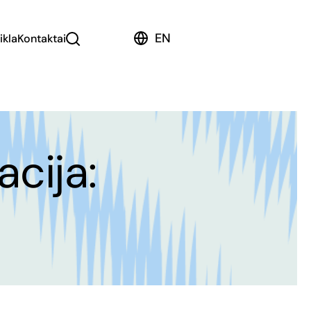
EN
ikla
Kontaktai
cija: