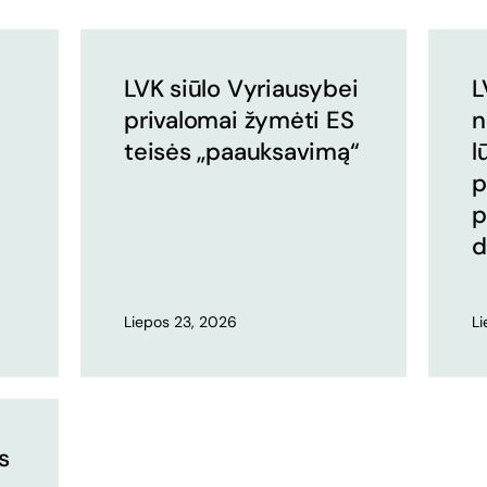
LVK siūlo Vyriausybei
L
privalomai žymėti ES
n
teisės „paauksavimą“
l
p
p
d
Liepos 23, 2026
L
s