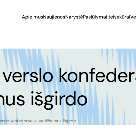
Apie mus
Naujienos
Narystė
Pasiūlymai teisėkūrai
Ve
 verslo konfedera
mus išgirdo
erslo konfederacija: valdžia mus išgirdo