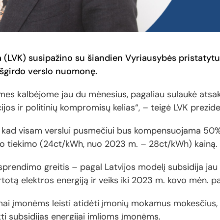
 (LVK) susipažino su šiandien Vyriausybės pristatytu
išgirdo verslo nuomonę.
s mes kalbėjome jau du mėnesius, pagaliau sulaukė atsak
ijos ir politinių kompromisų kelias“, – teigė LVK prez
nia, kad visam verslui pusmečiui bus kompensuojama 50%
inio tiekimo (24ct/kWh, nuo 2023 m. – 28ct/kWh) kainą.
 sprendimo greitis – pagal Latvijos modelį subsidija j
totą elektros energiją ir veiks iki 2023 m. kovo mėn. p
dimai įmonėms leisti atidėti įmonių mokamus mokesčius
ti subsidijas energijai imlioms įmonėms.