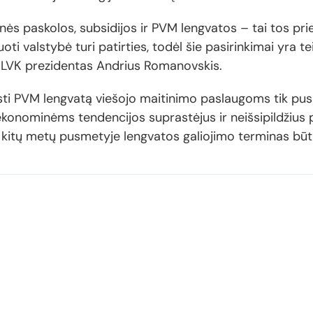
nės paskolos, subsidijos ir PVM lengvatos – tai tos pri
oti valstybė turi patirties, todėl šie pasirinkimai yra t
kė LVK prezidentas Andrius Romanovskis.
ti PVM lengvatą viešojo maitinimo paslaugoms tik pus
ekonominėms tendencijos suprastėjus ir neišsipildžius
e kitų metų pusmetyje lengvatos galiojimo terminas bū