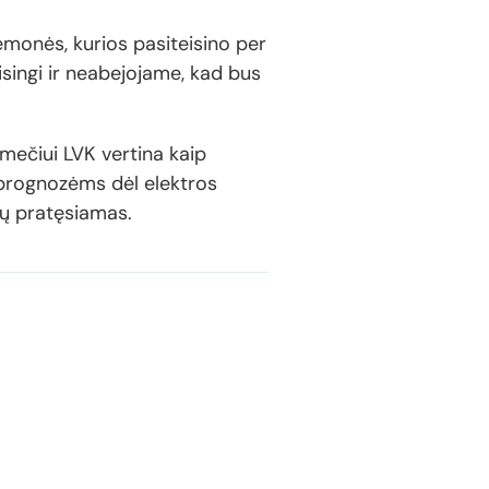
emonės, kurios pasiteisino per
eisingi ir neabejojame, kad bus
mečiui LVK vertina kaip
 prognozėms dėl elektros
tų pratęsiamas.