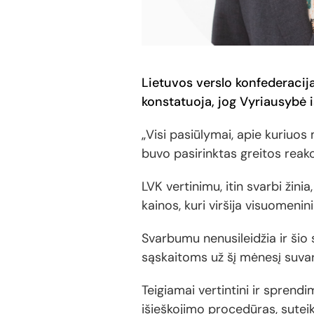
Lietuvos verslo konfederacija
konstatuoja, jog Vyriausybė 
„Visi pasiūlymai, apie kuriuo
buvo pasirinktas greitos reakc
LVK vertinimu, itin svarbi ži
kainos, kuri viršija visuomen
Svarbumu nenusileidžia ir šio
sąskaitoms už šį mėnesį suvar
Teigiamai vertintini ir spren
išieškojimo procedūras, suteik