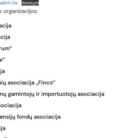
ažinti čia:
Atsisiųsti
o organizacijos:
acija
cija
orum“
i“
ja
ių asociacija „Finco“
imų gamintojų ir importuotojų asociacija
sociacija
pensijų fondų asociacija
ija