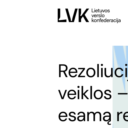
Rezoliuci
veiklos –
esamą r