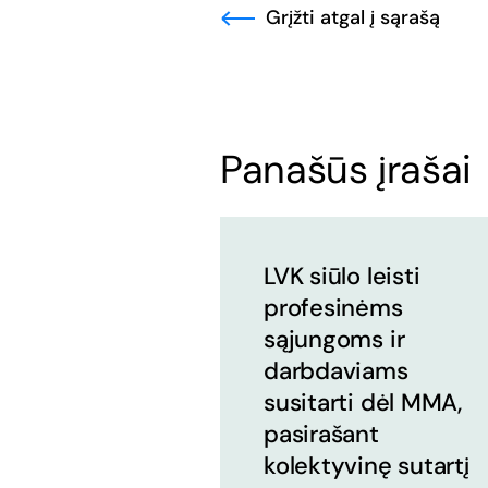
Grįžti atgal į sąrašą
Panašūs įrašai
LVK siūlo leisti
profesinėms
sąjungoms ir
darbdaviams
susitarti dėl MMA,
pasirašant
kolektyvinę sutartį