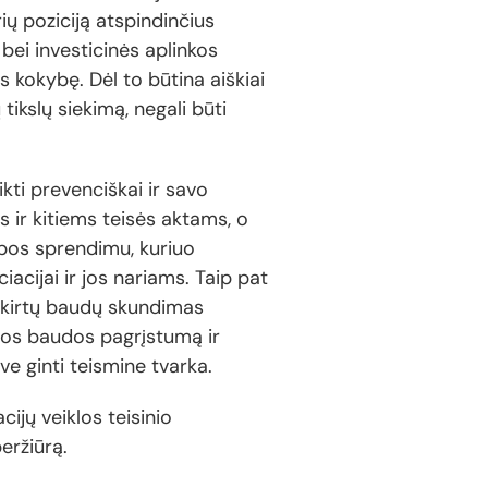
ų poziciją atspindinčius
bei investicinės aplinkos
s kokybę. Dėl to būtina aiškiai
tikslų siekimą, negali būti
kti prevenciškai ir savo
s ir kitiems teisės aktams, o
ybos sprendimu, kuriuo
iacijai ir jos nariams. Taip pat
skirtų baudų skundimas
rtos baudos pagrįstumą ir
ve ginti teismine tvarka.
ijų veiklos teisinio
eržiūrą.