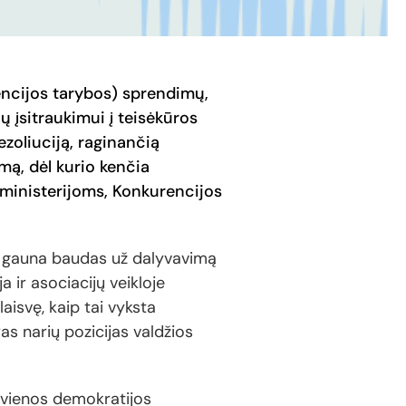
encijos tarybos) sprendimų,
ų įsitraukimui į teisėkūros
ezoliuciją, raginančią
mą, dėl kurio kenčia
 ministerijoms, Konkurencijos
i gauna baudas už dalyvavimą
a ir asociacijų veikloje
laisvę, kaip tai vyksta
ras narių pozicijas valdžios
ekvienos demokratijos