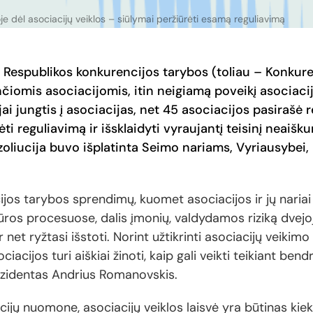
oje dėl asociacijų veiklos – siūlymai peržiūrėti esamą reguliavimą
s Respublikos konkurencijos tarybos (toliau – Konkur
nčiomis asociacijomis, itin neigiamą poveikį asociacij
i jungtis į asociacijas, net 45 asociacijos pasirašė r
i reguliavimą ir išsklaidyti vyraujantį teisinį neaišku
zoliucija buvo išplatinta Seimo nariams, Vyriausybei,
jos tarybos sprendimų, kuomet asociacijos ir jų naria
kūros procesuose, dalis įmonių, valdydamos riziką dvejoj
net ryžtasi išstoti. Norint užtikrinti asociacijų veikimo 
acijos turi aiškiai žinoti, kaip gali veikti teikiant bend
rezidentas Andrius Romanovskis.
acijų nuomone, asociacijų veiklos laisvė yra būtinas ki