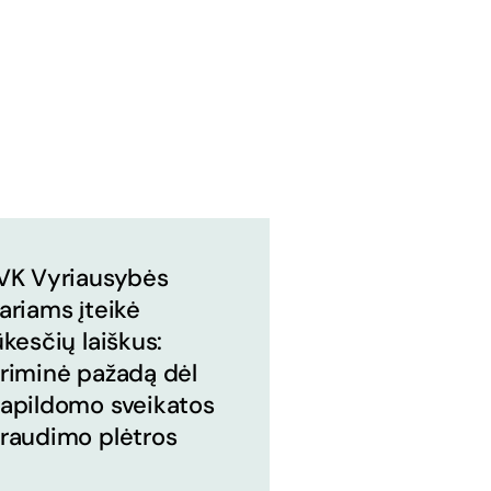
VK Vyriausybės
ariams įteikė
ūkesčių laiškus:
riminė pažadą dėl
apildomo sveikatos
raudimo plėtros