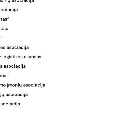
monių asociacija
sociacija
stas“
cija
a“
ijos asociacija
 logistikos aljansas
s asociacija
imai“
mo įmonių asociacija
jų asociacija
asociacija