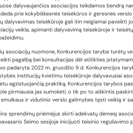
uose dalyvaujančios asociacijos teikdamos bendrą nari
deda prie kokybiškesnės teisėkūros ir geresnės verslo 
ų dalyvavimas teisėkūroje gali itin neigiamai paveikti jo
ciacijų veikla, apimanti dalyvavimą teisėkūroje ir teisėtų 
pažeidimu.
usių asociacijų nuomone, Konkurencijos taryba turėtų vei
eikti pagalbą bei konsultacijas dėl atitikties įstatymam
uvo padaryta 2022 m. gruodžio 9 d. Konkurencijos tar
tybės institucijų kvietimu teisėkūroje dalyvavusiai asoc
etu egzistuojančią praktiką, Konkurencijos tarybos pa
le pirmiausia jas sumokėti, o tik po to aiškintis paski
smulkaus ir vidutinio verslo galimybes tęsti veiklą ir sa
atins sprendimų priėmėjus skirti adekvatų dėmesį asociac
avasario Seimo sesijoje inicijuoti teisinio reguliavimo p