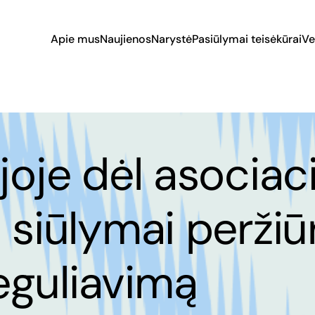
Apie mus
Naujienos
Narystė
Pasiūlymai teisėkūrai
Ve
joje dėl asociac
 siūlymai peržiū
eguliavimą