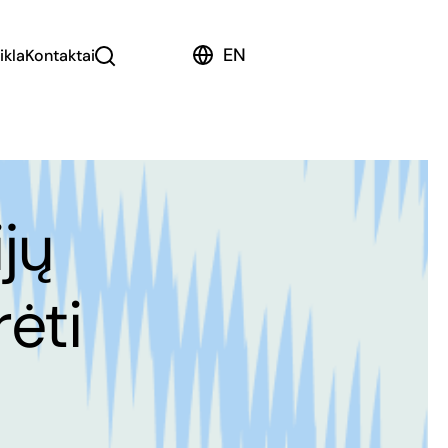
EN
ikla
Kontaktai
ijų
rėti