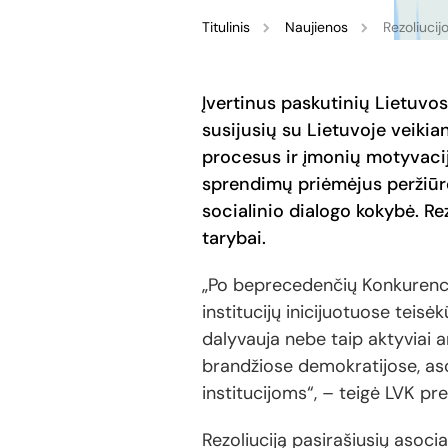
Titulinis
Naujienos
Rezoliucij
Įvertinus paskutinių Lietuvo
susijusių su Lietuvoje veikia
procesus ir įmonių motyvacija
sprendimų priėmėjus peržiūrėt
socialinio dialogo kokybė.
Re
tarybai.
„Po beprecedenčių Konkurenci
institucijų inicijuotuose teisė
dalyvauja nebe taip aktyviai ar 
brandžiose demokratijose, asoci
institucijoms“, – teigė LVK p
Rezoliuciją pasirašiusių asoci