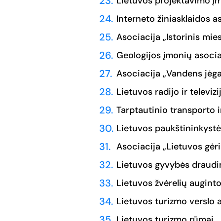
Lietuvos projektavimo į
Interneto žiniasklaidos a
Asociacija „Istorinis mie
Geologijos įmonių asocia
Asociacija „Vandens jėg
Lietuvos radijo ir televiz
Tarptautinio transporto ir
Lietuvos paukštininkystė
Asociacija „Lietuvos gėr
Lietuvos gyvybės draudi
Lietuvos žvėrelių auginto
Lietuvos turizmo verslo 
Lietuvos turizmo rūmai