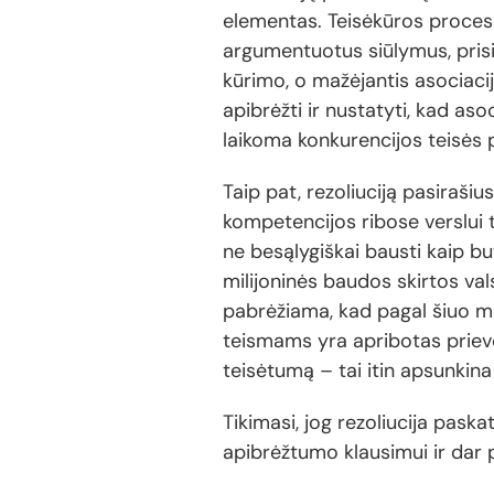
elementas. Teisėkūros proces
argumentuotus siūlymus, prisi
kūrimo, o mažėjantis asociacij
apibrėžti ir nustatyti, kad aso
laikoma konkurencijos teisės 
Taip pat, rezoliuciją pasiraši
kompetencijos ribose verslui t
ne besąlygiškai bausti kaip b
milijoninės baudos skirtos vals
pabrėžiama, kad pagal šiuo m
teismams yra apribotas prievo
teisėtumą – tai itin apsunkina 
Tikimasi, jog rezoliucija pask
apibrėžtumo klausimui ir dar p