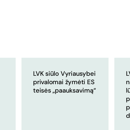
LVK siūlo Vyriausybei
L
privalomai žymėti ES
n
teisės „paauksavimą“
l
p
p
d