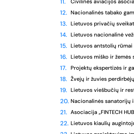
Civilinės aviacijos asoci
Nacionalinės tabako gam
Lietuvos privačių sveikat
Lietuvos nacionalinė vež
Lietuvos antstolių rūmai
Lietuvos miško ir žemės 
Projektų ekspertizės ir g
Žvejų ir žuvies perdirbėjų
Lietuvos viešbučių ir re
Nacionalinės sanatorijų ir
Asociacija „FINTECH HUB
Lietuvos kiaulių augintoj