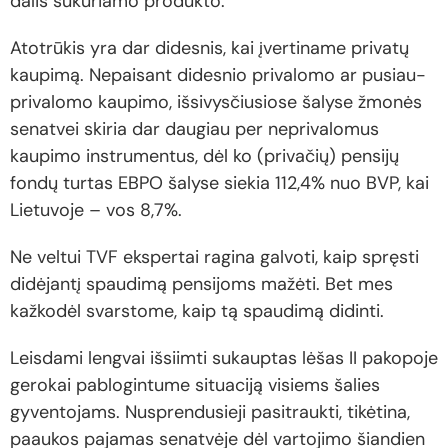
dalis sukuriamo produkto.
Atotrūkis yra dar didesnis, kai įvertiname privatų
kaupimą. Nepaisant didesnio privalomo ar pusiau-
privalomo kaupimo, išsivysčiusiose šalyse žmonės
senatvei skiria dar daugiau per neprivalomus
kaupimo instrumentus, dėl ko (privačių) pensijų
fondų turtas EBPO šalyse siekia 112,4% nuo BVP, kai
Lietuvoje – vos 8,7%.
Ne veltui TVF ekspertai ragina galvoti, kaip spręsti
didėjantį spaudimą pensijoms mažėti. Bet mes
kažkodėl svarstome, kaip tą spaudimą didinti.
Leisdami lengvai išsiimti sukauptas lėšas II pakopoje
gerokai pablogintume situaciją visiems šalies
gyventojams. Nusprendusieji pasitraukti, tikėtina,
paaukos pajamas senatvėje dėl vartojimo šiandien