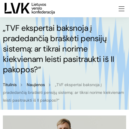
„TVF ekspertai baksnoja į
pradedančią braškėti pensijų
sistemą: ar tikrai norime
kiekvienam leisti pasitraukti iš II
pakopos?“
Titulinis
Naujienos
„TVF ekspertai baksnoja į
pradedančią braškėti pensijų sistemą: ar tikrai norime kiekvienam
leisti pasitraukti iš II pakopos?“