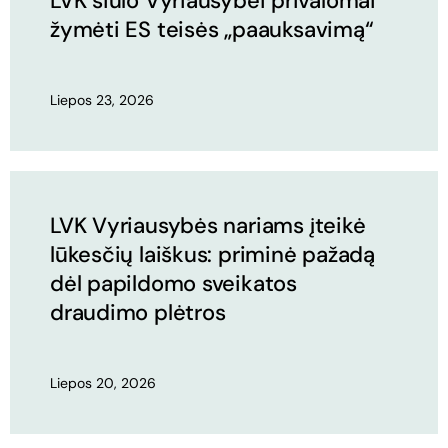
LVK siūlo Vyriausybei privalomai
žymėti ES teisės „paauksavimą“
Liepos 23, 2026
LVK Vyriausybės nariams įteikė
lūkesčių laiškus: priminė pažadą
dėl papildomo sveikatos
draudimo plėtros
Liepos 20, 2026