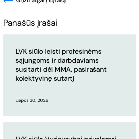
Grįžti atgal į sąrašą
Panašūs įrašai
LVK siūlo leisti profesinėms
sąjungoms ir darbdaviams
susitarti dėl MMA, pasirašant
kolektyvinę sutartį
Liepos 30, 2026