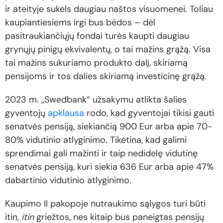
ir ateityje sukels daugiau naštos visuomenei. Toliau
kaupiantiesiems irgi bus bėdos – dėl
pasitraukiančiųjų fondai turės kaupti daugiau
grynųjų pinigų ekvivalentų, o tai mažins grąžą. Visa
tai mažins sukuriamo produkto dalį, skiriamą
pensijoms ir tos dalies skiriamą investicinę grąžą.
2023 m. „Swedbank“ užsakymu atlikta šalies
gyventojų
apklausa
rodo, kad gyventojai tikisi gauti
senatvės pensiją, siekiančią 900 Eur arba apie 70-
80% vidutinio atlyginimo. Tikėtina, kad galimi
sprendimai gali mažinti ir taip nedidelę vidutinę
senatvės pensiją, kuri siekia 636 Eur arba apie 47%
dabartinio vidutinio atlyginimo.
Kaupimo II pakopoje nutraukimo sąlygos turi būti
itin,
itin
griežtos, nes kitaip bus paneigtas pensijų