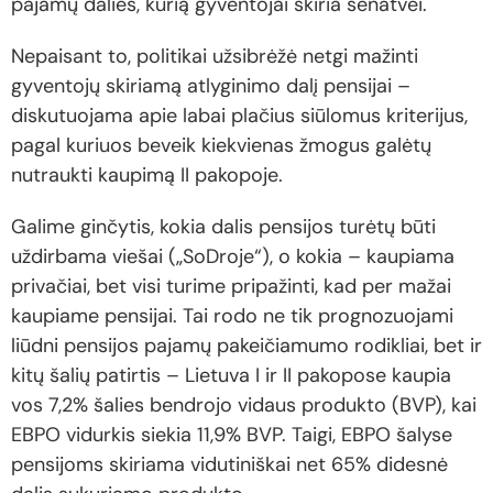
pajamų dalies, kurią gyventojai skiria senatvei.
Nepaisant to, politikai užsibrėžė netgi mažinti
gyventojų skiriamą atlyginimo dalį pensijai –
diskutuojama apie labai plačius siūlomus kriterijus,
pagal kuriuos beveik kiekvienas žmogus galėtų
nutraukti kaupimą II pakopoje.
Galime ginčytis, kokia dalis pensijos turėtų būti
uždirbama viešai („SoDroje“), o kokia – kaupiama
privačiai, bet visi turime pripažinti, kad per mažai
kaupiame pensijai. Tai rodo ne tik prognozuojami
liūdni pensijos pajamų pakeičiamumo rodikliai, bet ir
kitų šalių patirtis – Lietuva I ir II pakopose kaupia
vos 7,2% šalies bendrojo vidaus produkto (BVP), kai
EBPO vidurkis siekia 11,9% BVP. Taigi, EBPO šalyse
pensijoms skiriama vidutiniškai net 65% didesnė