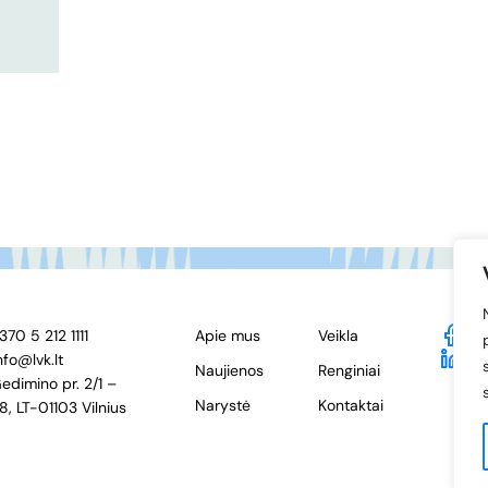
370 5 212 1111
Apie mus
Veikla
F
nfo@lvk.lt
Li
Naujienos
Renginiai
edimino pr. 2/1 –
Narystė
Kontaktai
8, LT-01103 Vilnius