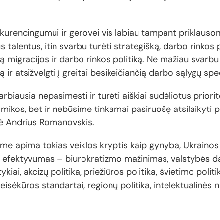
urencingumui ir gerovei vis labiau tampant priklausom
us talentus, itin svarbu turėti strategišką, darbo rinkos 
 migracijos ir darbo rinkos politiką. Ne mažiau svarbu 
ir atsižvelgti į greitai besikeičiančią darbo sąlygų spec
varbiausia nepasimesti ir turėti aiškiai sudėliotus priori
mikos, bet ir nebūsime tinkamai pasiruošę atsilaikyti pr
ė Andrius Romanovskis.
eime apima tokias veiklos kryptis kaip gynyba, Ukraino
s efektyvumas – biurokratizmo mažinimas, valstybės d
kiai, akcizų politika, priežiūros politika, švietimo polit
, teisėkūros standartai, regionų politika, intelektualin