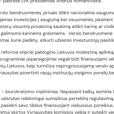
“, – pabrėžė LVK prezidentas Andrius Romanovskis.
erslo bendruomenės, privalo išlikti nacionalinis sauguma
ojamas investicijas į saugumą bei visuomenės, įskaitant
oterų visuotinį privalomą šaukimą atlikti karinę ar civili
t galimoms karinėms grėsmėms. Verslo bendruomenė yra
dimai, kurie padėtų atkurti užsienio investuotojų pasit
 reforma stipriai pablogino Lietuvos mokestinę aplink
programiniai įsipareigojimai negali būti finansuojami vė
intų Lietuvos, kaip turinčios neprognozuojamą verslo apl
ausybei įsivertinti naujų institucijų steigimo poreikį b
s – biurokratizmo mažinimas. Nepaisant kalbų, esminis 
ad valstybei reikšmingai sumažinus perteklinį reguliavim
u pasiekti savo tikslus finansuojant viešuosius poreiki
imui skirtos Vyriausybės komisijos veiklą ir suteikti ve