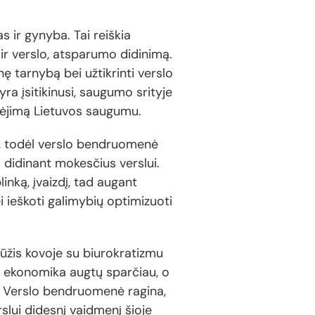
s ir gynyba. Tai reiškia
 ir verslo, atsparumo didinimą.
nę tarnybą bei užtikrinti verslo
 įsitikinusi, saugumo srityje
ikėjimą Lietuvos saugumu.
ą, todėl verslo bendruomenė
l didinant mokesčius verslui.
inką, įvaizdį, tad augant
ei ieškoti galimybių optimizuoti
lūžis kovoje su biurokratizmu
ą, ekonomika augtų sparčiau, o
us. Verslo bendruomenė ragina,
rslui didesnį vaidmenį šioje