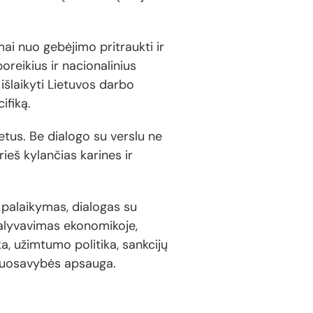
ai nuo gebėjimo pritraukti ir
poreikius ir nacionalinius
išlaikyti Lietuvos darbo
ifiką.
tetus. Be dialogo su verslu ne
ieš kylančias karines ir
s palaikymas, dialogas su
alyvavimas ekonomikoje,
ika, užimtumo politika, sankcijų
ės nuosavybės apsauga.