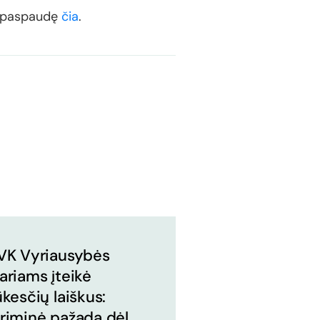
nti paspaudę
čia
.
VK Vyriausybės
ariams įteikė
ūkesčių laiškus:
riminė pažadą dėl