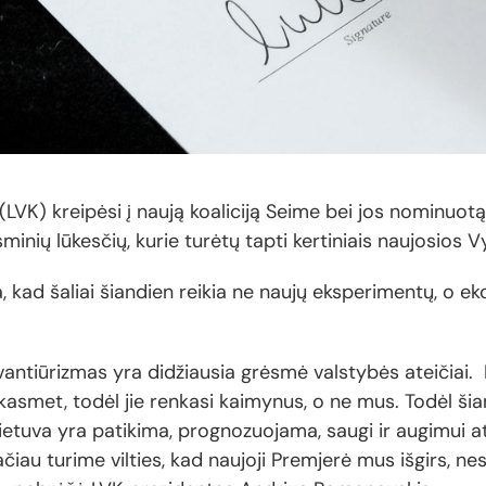
(LVK) kreipėsi į naują koaliciją Seime bei jos nominuotą
inių lūkesčių, kurie turėtų tapti kertiniais naujosios Vy
ad šaliai šiandien reikia ne naujų eksperimentų, o eko
avantiūrizmas yra didžiausia grėsmė valstybės ateičiai.
kasmet, todėl jie renkasi kaimynus, o ne mus. Todėl ši
Lietuva yra patikima, prognozuojama, saugi ir augimui atv
iau turime vilties, kad naujoji Premjerė mus išgirs, nes,