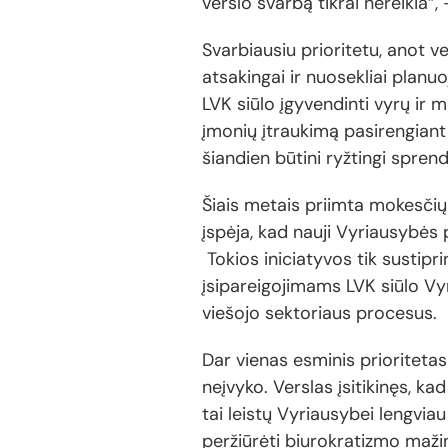
verslo svarbą tikrai nereikia
Svarbiausiu prioritetu, anot v
atsakingai ir nuosekliai planu
LVK siūlo įgyvendinti vyrų ir m
įmonių įtraukimą pasirengian
šiandien būtini ryžtingi spren
Šiais metais priimta mokesčių
įspėja, kad nauji Vyriausybės 
Tokios iniciatyvos tik sustipr
įsipareigojimams LVK siūlo Vyri
viešojo sektoriaus procesus.
Dar vienas esminis prioriteta
neįvyko. Verslas įsitikinęs, k
tai leistų Vyriausybei lengvia
peržiūrėti biurokratizmo mažin