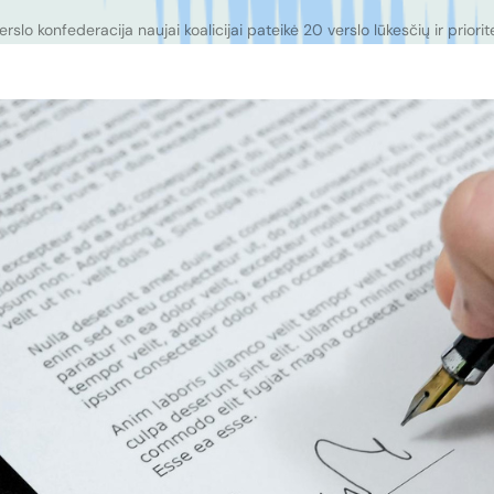
erslo konfederacija naujai koalicijai pateikė 20 verslo lūkesčių ir priorit