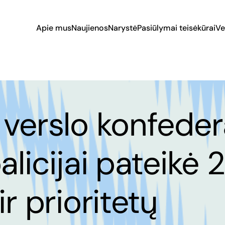
Apie mus
Naujienos
Narystė
Pasiūlymai teisėkūrai
Ve
 verslo konfeder
alicijai pateikė 
ir prioritetų