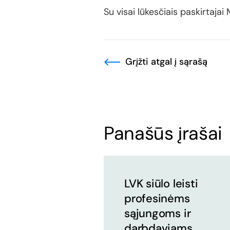
Su visai lūkesčiais paskirtajai
Grįžti atgal į sąrašą
Panašūs įrašai
LVK siūlo leisti
profesinėms
sąjungoms ir
darbdaviams