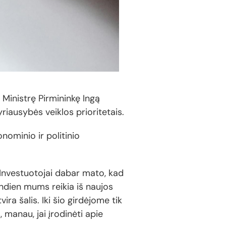
 Ministrę Pirmininkę Ingą
riausybės veiklos prioritetais.
nominio ir politinio
 Investuotojai dabar mato, kad
andien mums reikia iš naujos
ira šalis. Iki šio girdėjome tik
 manau, jai įrodinėti apie