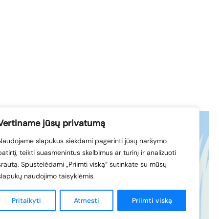
Vertiname jūsų privatumą
Naudojame slapukus siekdami pagerinti jūsų naršymo
acebook
© 1994-2026 LVK
patirtį, teikti suasmenintus skelbimus ar turinį ir analizuoti
nkedIn
srautą. Spustelėdami „Priimti viską“ sutinkate su mūsų
slapukų naudojimo taisyklėmis.
Sukūrė
Pritaikyti
Atmesti
Priimti viską