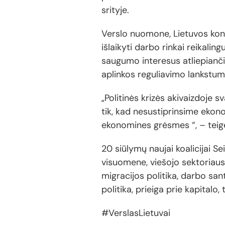
srityje.
Verslo nuomone, Lietuvos konk
išlaikyti darbo rinkai reikaling
saugumo interesus atliepiančią
aplinkos reguliavimo lankstumą 
„Politinės krizės akivaizdoje s
tik, kad nesustiprinsime ekono
ekonomines grėsmes “, – teig
20 siūlymų naujai koalicijai S
visuomene, viešojo sektoriau
migracijos politika, darbo santy
politika, prieiga prie kapitalo
#VerslasLietuvai