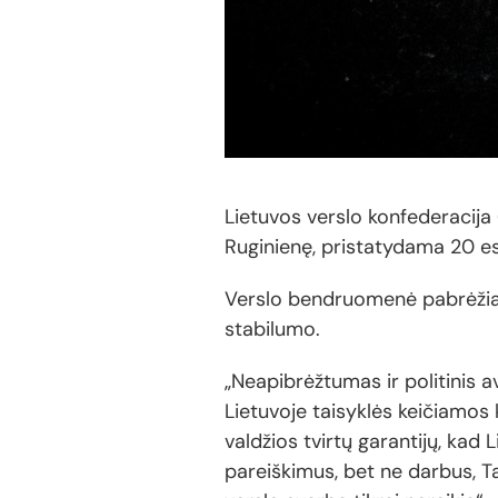
Lietuvos verslo konfederacija 
Ruginienę, pristatydama 20 esm
Verslo bendruomenė pabrėžia, k
stabilumo.
„Neapibrėžtumas ir politinis 
Lietuvoje taisyklės keičiamos 
valdžios tvirtų garantijų, kad 
pareiškimus, bet ne darbus, Tač