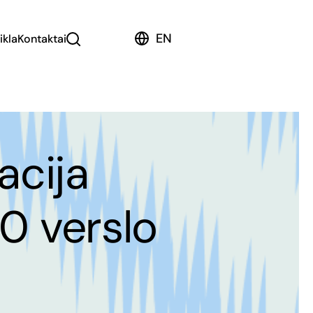
EN
ikla
Kontaktai
acija
20 verslo