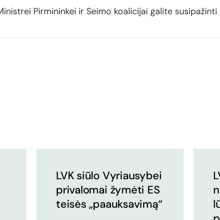
 Ministrei Pirmininkei ir Seimo koalicijai galite susipaži
LVK siūlo Vyriausybei
L
privalomai žymėti ES
n
teisės „paauksavimą“
l
p