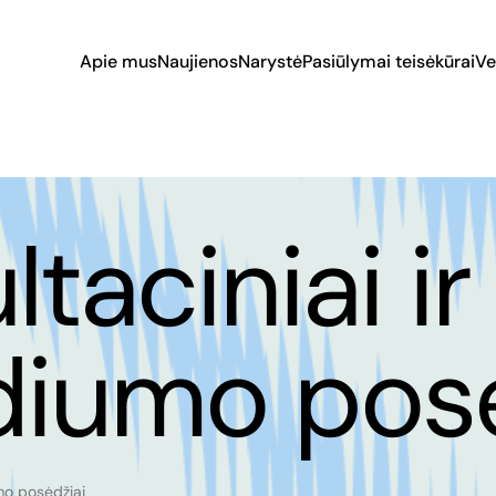
Apie mus
Naujienos
Narystė
Pasiūlymai teisėkūrai
Ve
taciniai ir
diumo posė
umo posėdžiai