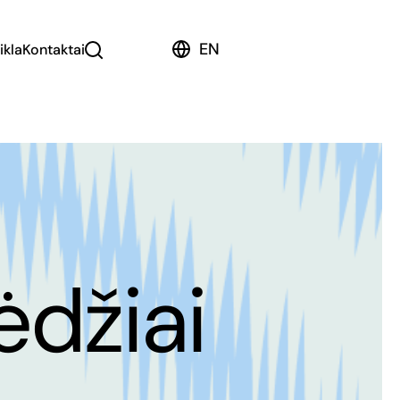
EN
ikla
Kontaktai
džiai