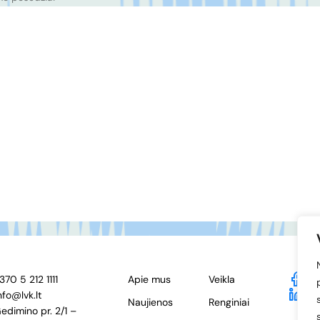
370 5 212 1111
Apie mus
Veikla
F
nfo@lvk.lt
Li
Naujienos
Renginiai
edimino pr. 2/1 –