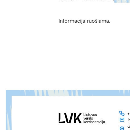
Informacija ruošiama.
+
i
G