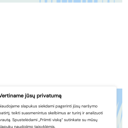
Vertiname jūsų privatumą
Naudojame slapukus siekdami pagerinti jūsų naršymo
acebook
© 1994-2026 LVK
patirtį, teikti suasmenintus skelbimus ar turinį ir analizuoti
nkedIn
srautą. Spustelėdami „Priimti viską“ sutinkate su mūsų
slapukų naudojimo taisyklėmis.