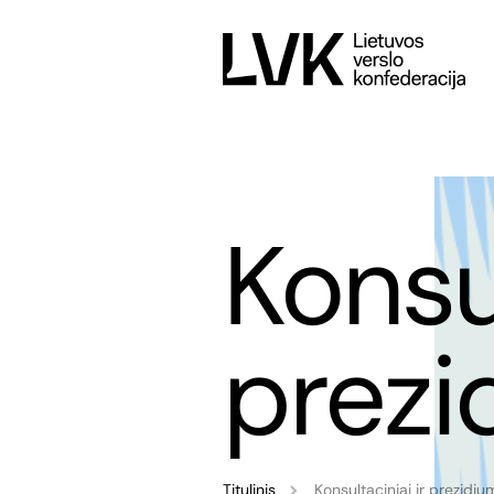
Konsul
prezi
Titulinis
Konsultaciniai ir prezidi