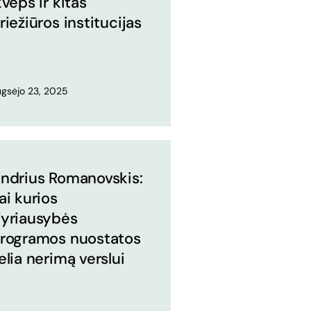
kvėps ir kitas
riežiūros institucijas
gsėjo 23, 2025
ndrius Romanovskis:
ai kurios
yriausybės
rogramos nuostatos
elia nerimą verslui