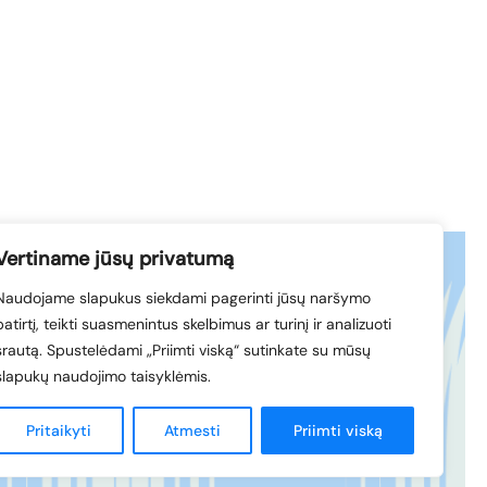
Vertiname jūsų privatumą
Naudojame slapukus siekdami pagerinti jūsų naršymo
acebook
© 1994-2026 LVK
patirtį, teikti suasmenintus skelbimus ar turinį ir analizuoti
nkedIn
srautą. Spustelėdami „Priimti viską“ sutinkate su mūsų
slapukų naudojimo taisyklėmis.
Sukūrė
Pritaikyti
Atmesti
Priimti viską