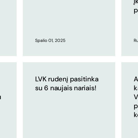
į
p
Spalio 01, 2025
Ru
LVK rudenį pasitinka
A
su 6 naujais nariais!
k
u
V
p
k