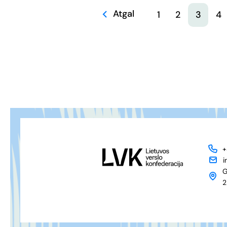
Atgal
1
2
3
4
+
i
G
2