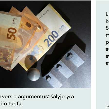
L
k
S
m
p
s
s
s
 verslo argumentus: šalyje yra
o tarifai
La