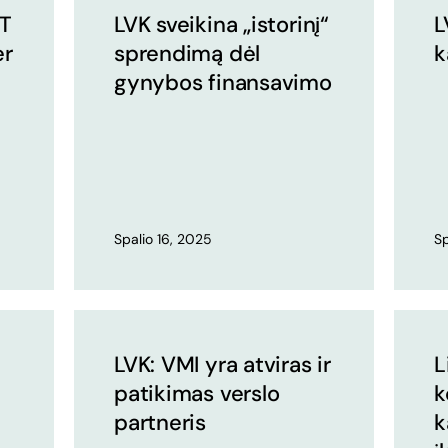
NT
LVK sveikina „istorinį“
L
er
sprendimą dėl
k
p
gynybos finansavimo
Spalio 16, 2025
Sp
LVK: VMI yra atviras ir
L
patikimas verslo
k
partneris
k