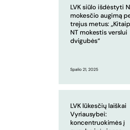
LVK siūlo išdėstyti 
mokesčio augimą p
trejus metus: „Kitai
NT mokestis verslui
dvigubės“
Spalio 21, 2025
LVK lūkesčių laiškai
Vyriausybei:
koncentruokimės į