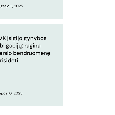
gsėjo 11, 2025
VK įsigijo gynybos
bligacijų: ragina
erslo bendruomenę
risidėti
epos 10, 2025