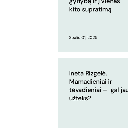
gynybą ir į vienas
kito supratimą
Spalio 01, 2025
Ineta Rizgelė.
Mamadieniai ir
tėvadieniai – gal ja
užteks?