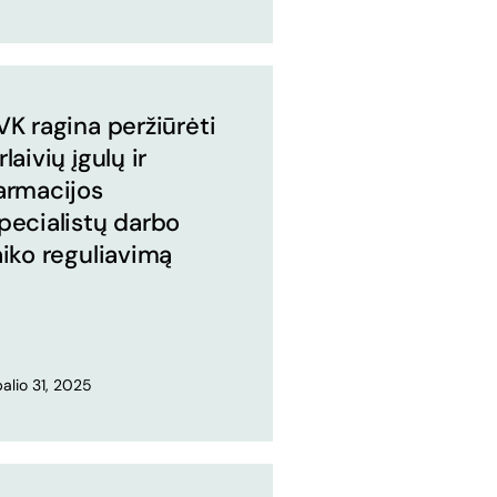
VK ragina peržiūrėti
rlaivių įgulų ir
armacijos
pecialistų darbo
aiko reguliavimą
alio 31, 2025