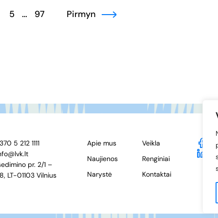
5
…
97
Pirmyn
370 5 212 1111
Apie mus
Veikla
F
nfo@lvk.lt
Li
Naujienos
Renginiai
edimino pr. 2/1 –
Narystė
Kontaktai
8, LT-01103 Vilnius