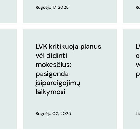
Rugsėjo 17, 2025
Ru
LVK kritikuoja planus
L
vėl didinti
o
mokesčius:
v
pasigenda
p
įsipareigojimų
laikymosi
Rugsėjo 02, 2025
Li