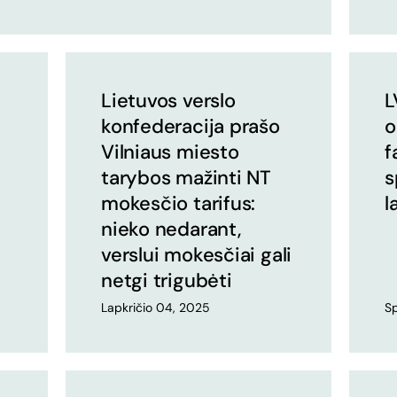
Lietuvos verslo
L
konfederacija prašo
o
Vilniaus miesto
f
tarybos mažinti NT
s
mokesčio tarifus:
l
nieko nedarant,
verslui mokesčiai gali
netgi trigubėti
Lapkričio 04, 2025
Sp