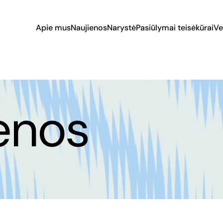
Apie mus
Naujienos
Narystė
Pasiūlymai teisėkūrai
Ve
enos