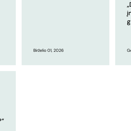
„
į
g
Birželio 01, 2026
G
?“