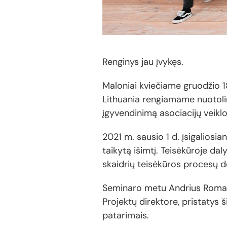
Renginys jau įvykęs.
Maloniai kviečiame gruodžio 18
Lithuania rengiamame nuotolin
įgyvendinimą asociacijų veiklo
2021 m. sausio 1 d. įsigaliosi
taikytą išimtį. Teisėkūroje dal
skaidrių teisėkūros procesų de
Seminaro metu Andrius Romano
Projektų direktore, pristatys 
patarimais.