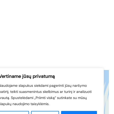
Vertiname jūsų privatumą
Naudojame slapukus siekdami pagerinti jūsų naršymo
acebook
© 1994-2026 LVK
patirtį, teikti suasmenintus skelbimus ar turinį ir analizuoti
nkedIn
srautą. Spustelėdami „Priimti viską“ sutinkate su mūsų
slapukų naudojimo taisyklėmis.
Sukūrė