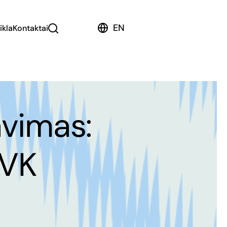
EN
ikla
Kontaktai
avimas:
LVK