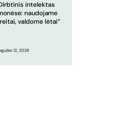
Dirbtinis intelektas
monėse: naudojame
reitai, valdome lėtai“
egužės 12, 2026