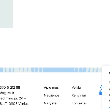
370 5 212 1111
Apie mus
Veikla
F
nfo@lvk.lt
Li
Naujienos
Renginiai
edimino pr. 2/1 –
Narystė
Kontaktai
8, LT-01103 Vilnius