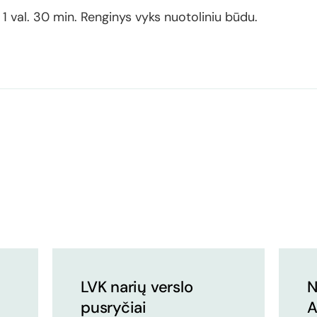
 val. 30 min. Renginys vyks nuotoliniu būdu.
LVK narių verslo
N
pusryčiai
A