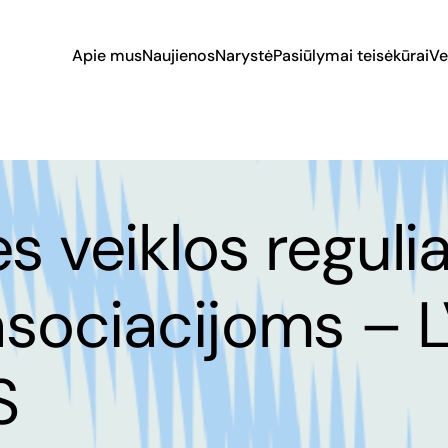
Apie mus
Naujienos
Narystė
Pasiūlymai teisėkūrai
Ve
ės veiklos reguli
 asociacijoms – 
S