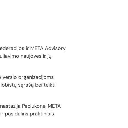
nfederacijos ir META Advisory
liavimo naujoves ir jų
no verslo organizacijoms
lobistų sąrašą bei teikti
nastazija Peciukone, META
r pasidalins praktiniais