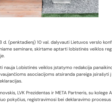
 d. (penktadienį) 10 val. dalyvauti Lietuvos verslo ko
iame seminare, skirtame aptarti lobistinės veiklos regu
je.
anti nauja Lobistinės veiklos įstatymo redakcija panaiki
yvaujančioms asociacijoms atsiranda pareiga įsirašyti į 
klaracijas.
vskis, LVK Prezidentas ir META Partneris, su kolege A
šiuo pokyčius, registravimosi bei deklaravimo procesus i