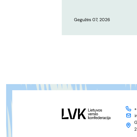
Gegužės 07, 2026
+
i
G
2