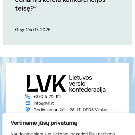
teisę?“
Gegužės 07, 2026
+370 5 212 1111
info@lvk.lt
Gedimino pr. 2/1 – 28, LT-01103 Vilnius
Apie mus
Veikla
Vertiname jūsų privatumą
Naujienos
Renginiai
Naudojame slapukus siekdami pagerinti jūsų naršymo