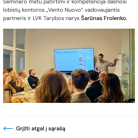
Seminaro metu patirtimi ir kompetencija dalinosi
lobistų kontoros „Vento Nuovo“ vadovaujantis
partneris ir LVK Tarybos narys
Šarūnas Frolenko.
Grįžti atgal į sąrašą