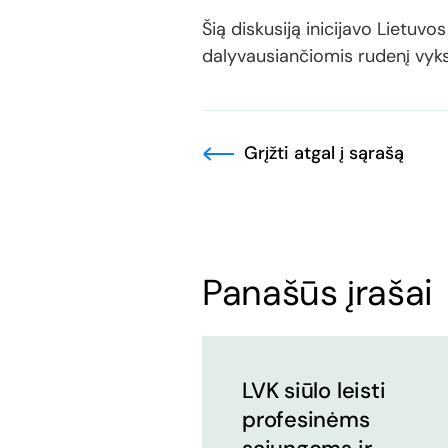
Šią diskusiją inicijavo Lietuv
dalyvausiančiomis rudenį vyk
Grįžti atgal į sąrašą
Panašūs įrašai
LVK siūlo leisti
profesinėms