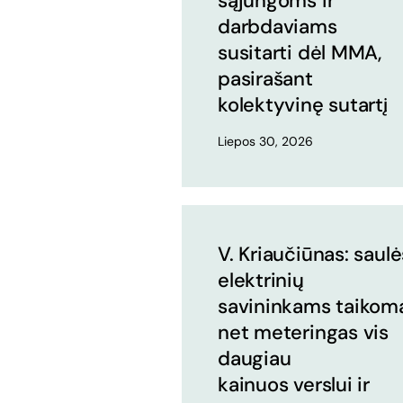
sąjungoms ir
darbdaviams
susitarti dėl MMA,
pasirašant
kolektyvinę sutartį
Liepos 30, 2026
V. Kriaučiūnas: saulė
elektrinių
savininkams taikom
net meteringas vis
daugiau
kainuos verslui ir