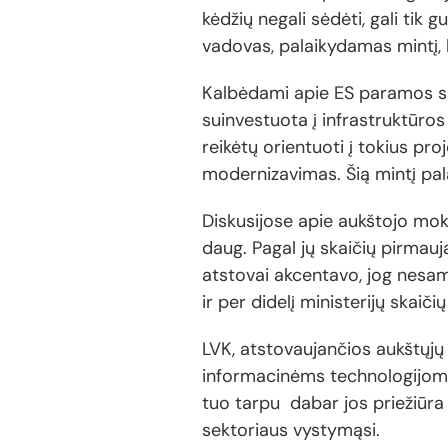
kėdžių negali sėdėti, gali tik
vadovas, palaikydamas mintį, 
Kalbėdami apie ES paramos sk
suinvestuota į infrastruktūro
reikėtų orientuoti į tokius pr
modernizavimas. Šią mintį pala
Diskusijose apie aukštojo mok
daug. Pagal jų skaičių pirmauj
atstovai akcentavo, jog nesame
ir per didelį ministerijų skai
LVK, atstovaujančios aukštųjų 
informacinėms technologijoms. 
tuo tarpu dabar jos priežiūra 
sektoriaus vystymąsi.