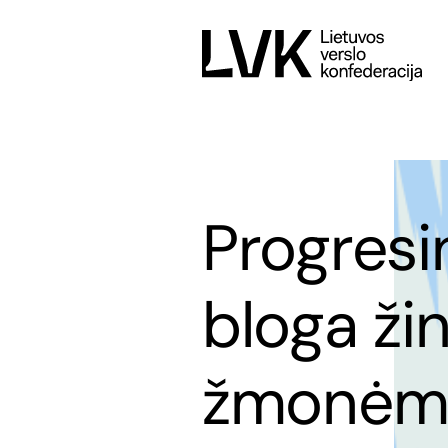
Progresi
bloga ži
žmonėm