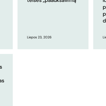
teisės „paauksavimą“
l
p
p
d
Liepos 23, 2026
L
s
as