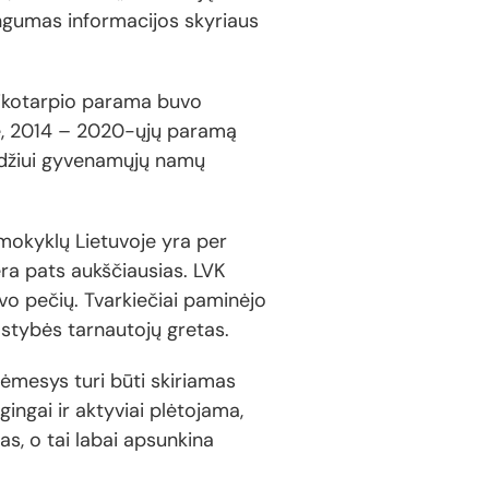
singumas informacijos skyriaus
aikotarpio parama buvo
ne, 2014 – 2020-ųjų paramą
vyzdžiui gyvenamųjų namų
 mokyklų Lietuvoje yra per
ėra pats aukščiausias. LVK
avo pečių. Tvarkiečiai paminėjo
alstybės tarnautojų gretas.
dėmesys turi būti skiriamas
ingai ir aktyviai plėtojama,
as, o tai labai apsunkina