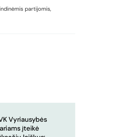
indinėmis partijomis,
VK Vyriausybės
ariams įteikė