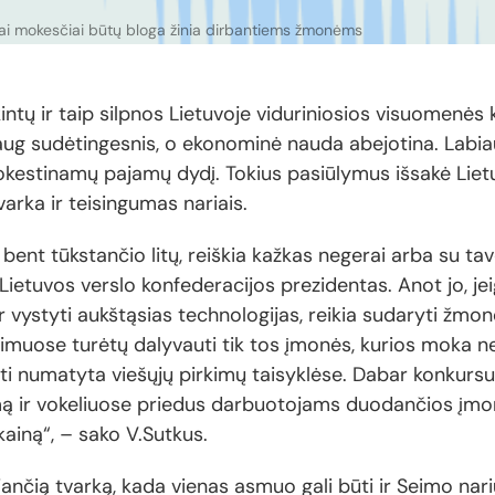
iai mokesčiai būtų bloga žinia dirbantiems žmonėms
ntų ir taip silpnos Lietuvoje viduriniosios visuomenės k
g sudėtingesnis, o ekonominė nauda abejotina. Labiau
okestinamų pajamų dydį. Tokius pasiūlymus išsakė Liet
Tvarka ir teisingumas nariais.
 bent tūkstančio litų, reiškia kažkas negerai arba su tav
 Lietuvos verslo konfederacijos prezidentas. Anot jo, jei
r vystyti aukštąsias technologijas, reikia sudaryti žmon
imuose turėtų dalyvauti tik tos įmonės, kurios moka ne
ūti numatyta viešųjų pirkimų taisyklėse. Dabar konkursus 
ą ir vokeliuose priedus darbuotojams duodančios įmon
kainą“, – sako V.Sutkus.
ančią tvarką, kada vienas asmuo gali būti ir Seimo nariu,