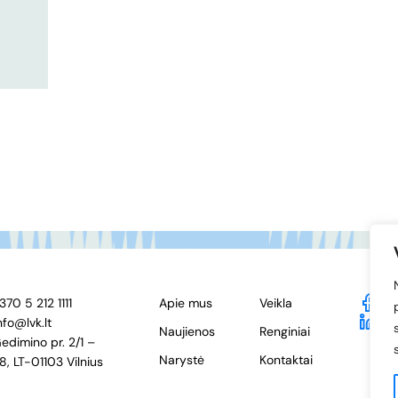
370 5 212 1111
Apie mus
Veikla
F
nfo@lvk.lt
Li
Naujienos
Renginiai
edimino pr. 2/1 –
Narystė
Kontaktai
8, LT-01103 Vilnius