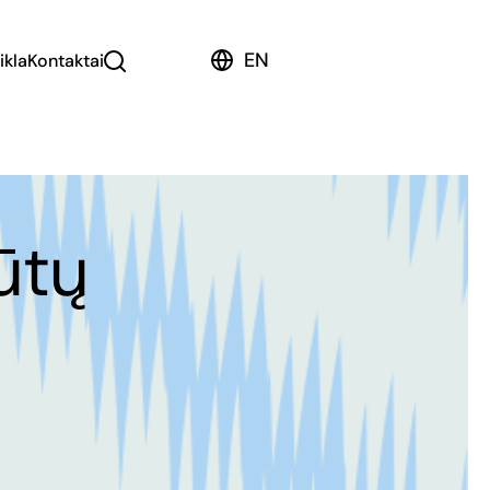
EN
ikla
Kontaktai
ūtų