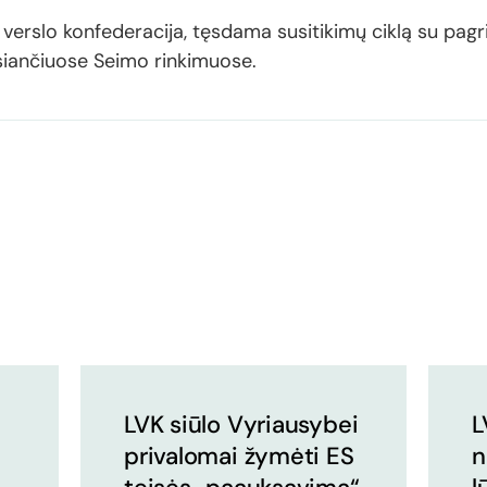
os verslo konfederacija, tęsdama susitikimų ciklą su pagr
siančiuose Seimo rinkimuose.
LVK siūlo Vyriausybei
L
privalomai žymėti ES
n