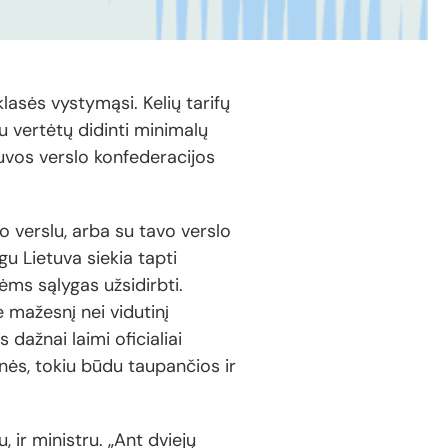
lasės vystymąsi. Kelių tarifų
 vertėtų didinti minimalų
uvos verslo konfederacijos
o verslu, arba su tavo verslo
gu Lietuva siekia tapti
ėms sąlygas užsidirbti.
 mažesnį nei vidutinį
dažnai laimi oficialiai
ės, tokiu būdu taupančios ir
 ir ministru. „Ant dviejų