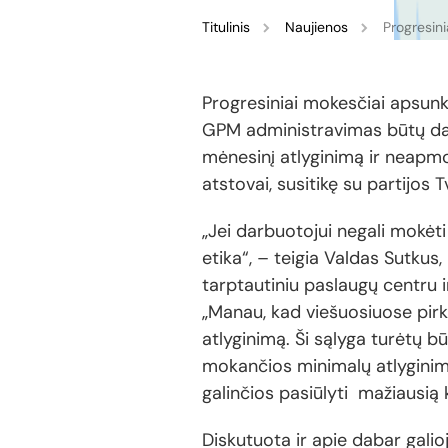
Titulinis
Naujienos
Progresin
Progresiniai mokesčiai apsunki
GPM administravimas būtų dau
mėnesinį atlyginimą ir neapm
atstovai, susitikę su partijos 
„Jei darbuotojui negali mokėti
etika“, – teigia Valdas Sutkus,
tarptautiniu paslaugų centru i
„Manau, kad viešuosiuose pirk
atlyginimą. Ši sąlyga turėtų b
mokančios minimalų atlyginim
galinčios pasiūlyti mažiausią 
Diskutuota ir apie dabar galioj