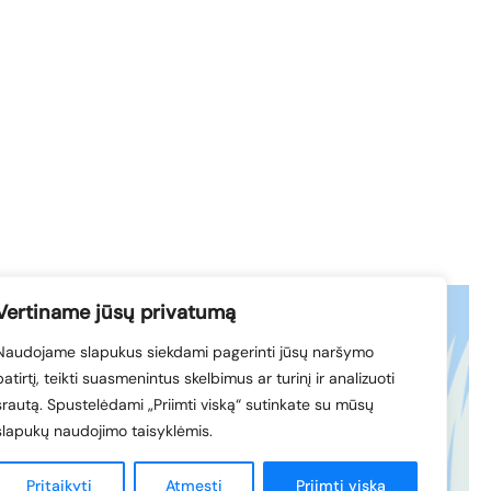
Vertiname jūsų privatumą
Naudojame slapukus siekdami pagerinti jūsų naršymo
acebook
© 1994-2026 LVK
patirtį, teikti suasmenintus skelbimus ar turinį ir analizuoti
nkedIn
srautą. Spustelėdami „Priimti viską“ sutinkate su mūsų
slapukų naudojimo taisyklėmis.
Sukūrė
Pritaikyti
Atmesti
Priimti viską