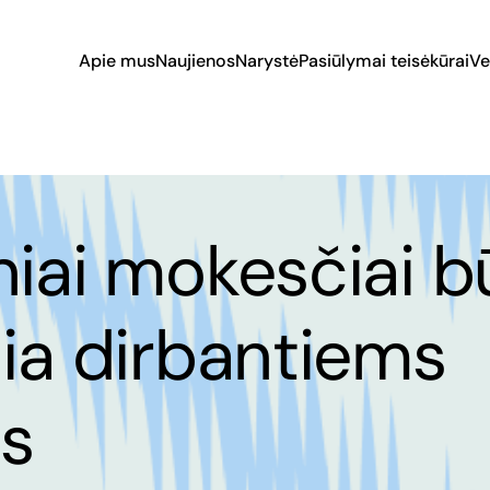
Apie mus
Naujienos
Narystė
Pasiūlymai teisėkūrai
Ve
niai mokesčiai b
nia dirbantiems
s