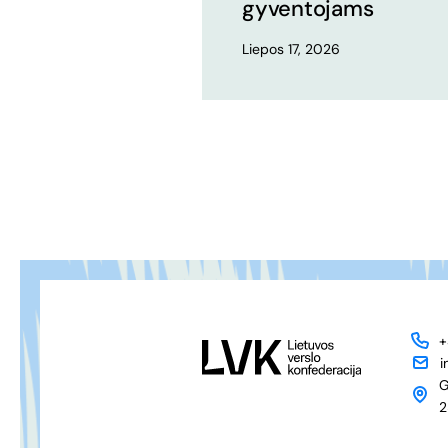
gyventojams
Liepos 17, 2026
+
i
G
2