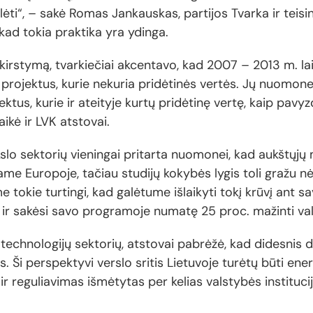
 gulėti“, – sakė Romas Jankauskas, partijos Tvarka ir tei
kad tokia praktika yra ydinga.
irstymą, tvarkiečiai akcentavo, kad 2007 – 2013 m. l
s projektus, kurie nekuria pridėtinės vertės. Jų nuomo
ojektus, kurie ir ateityje kurtų pridėtinę vertę, kaip pa
ikė ir LVK atstovai.
slo sektorių vieningai pritarta nuomonei, kad aukštųjų
ame Europoje, tačiau studijų kokybės lygis toli gražu n
 tokie turtingi, kad galėtume išlaikyti tokį krūvį ant s
čių ir sakėsi savo programoje numatę 25 proc. mažinti v
technologijų sektorių, atstovai pabrėžė, kad didesnis 
Ši perspektyvi verslo sritis Lietuvoje turėtų būti energ
ir reguliavimas išmėtytas per kelias valstybės institucij