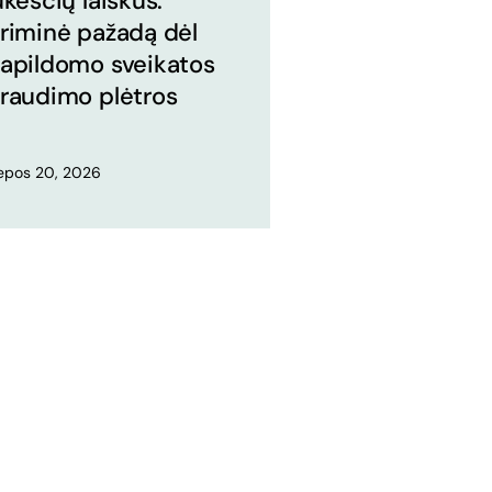
ūkesčių laiškus:
riminė pažadą dėl
apildomo sveikatos
raudimo plėtros
iepos 20, 2026